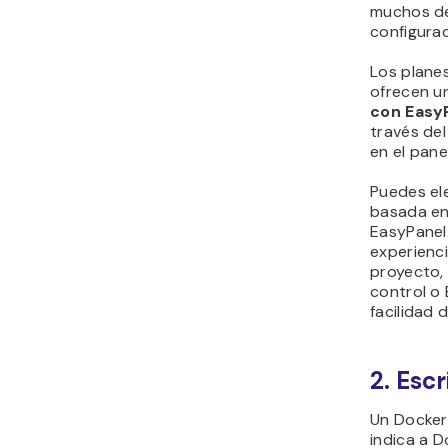
muchos de
configura
Los plane
ofrecen un
con Easy
través de
en el pane
Puedes eleg
basada en
EasyPanel.
experienci
proyecto,
control o
facilidad 
2. Esc
Un Dockerf
indica a 