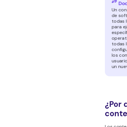
Doc
Un con
de sof
todas 
para e
específ
operat
todas 
configu
los co
usuari
un nue
¿Por q
conte
Los conte