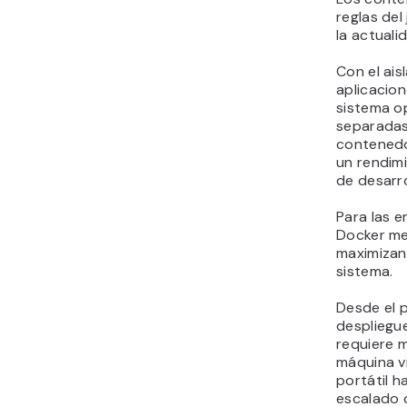
reglas del
la actuali
Con el ai
aplicacio
sistema o
separadas
contenedo
un rendim
de desarro
Para las 
Docker me
maximizan 
sistema.
Desde el p
despliegu
requiere 
máquina vi
portátil h
escalado 