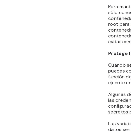
Para mante
sólo conc
contenedor
root para 
contenedo
contened
evitar ca
Protege l
Cuando se
puedes co
función de
ejecute en
Algunas d
las creden
configurac
secretos p
Las varia
datos sen