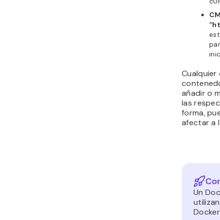
cUR
CM
“h
es
par
ini
Cualquier 
contenedo
añadir o m
las respec
forma, pu
afectar a 
Con
Un Doc
utiliz
Docker