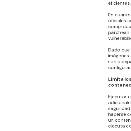
eficientes.
En cuanto 
oficiales 
comprobac
parchean 
vulnerabil
Dado que s
imágenes 
son compa
configura
Limita lo
contene
Ejecutar 
adicionale
seguridad
hacerse co
un conten
ejecuta c