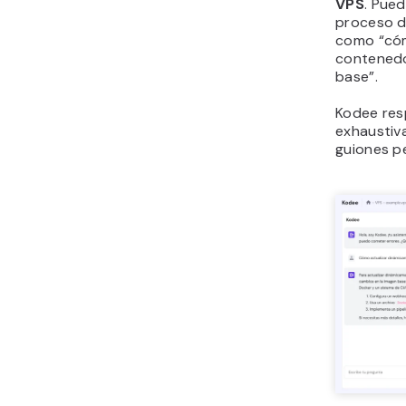
VPS
. Pued
proceso d
como “cóm
contenedo
base”.
Kodee res
exhaustiva
guiones p