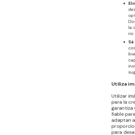
El
des
opt
Doc
la 
no 
Sé
co
lín
cap
in
sug
Utiliza i
Utilizar i
para la c
garantiza
fiable pa
adaptan a
proporcio
para desar