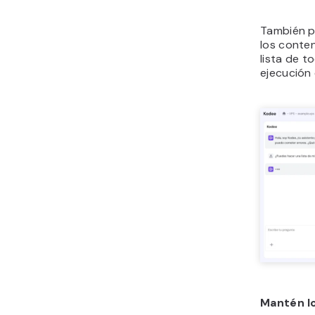
También p
los conten
lista de 
ejecución 
Mantén l