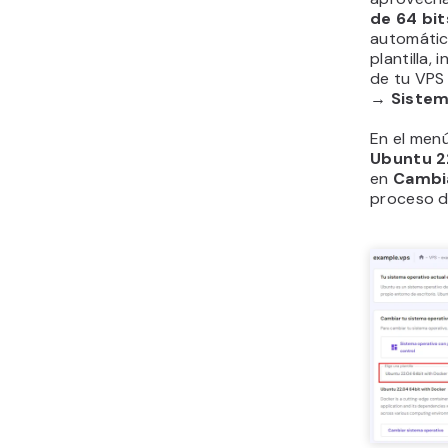
de 64 bi
automática
plantilla, 
de tu VPS 
→ Sistem
En el men
Ubuntu 2
en
Cambi
proceso de