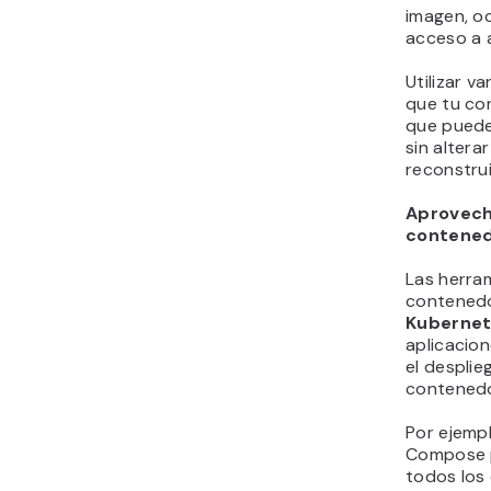
imagen, o
acceso a 
Utilizar v
que tu con
que puede
sin alterar
reconstrui
Aprovech
contene
Las herra
contened
Kuberne
aplicacion
el desplie
contenedo
Por ejempl
Compose p
todos los