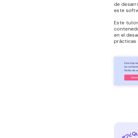
de desarro
este soft
Este tuto
contenedo
en el desa
prácticas
¿Qu