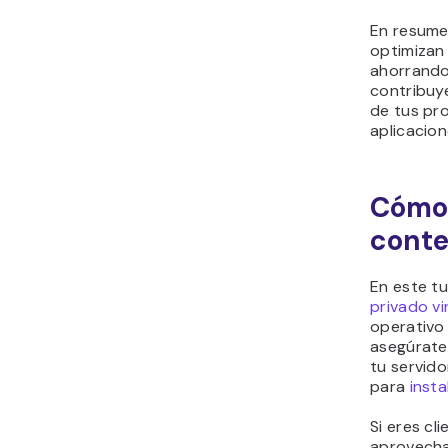
En resume
optimizan 
ahorrando
contribuye
de tus pr
aplicacion
Cómo 
conte
En este tu
privado vi
operativ
asegúrate
tu servido
para
inst
Si eres cl
aprovecha