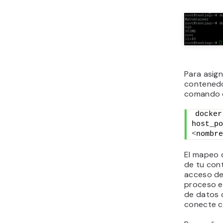
Para asign
contenedor
comando 
docker
<
nombre
El mapeo 
de tu cont
acceso de
proceso es
de datos o
conecte c