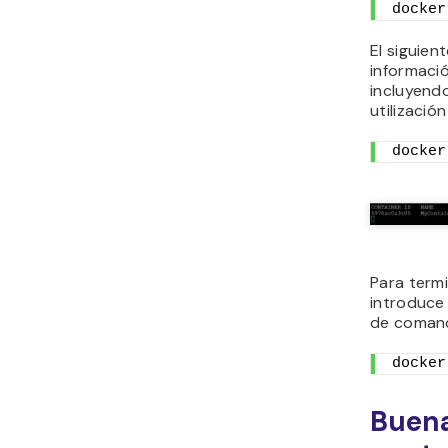
docker
El siguie
informació
incluyendo
utilizació
docker
Para term
introduce 
de coman
docker
Buena