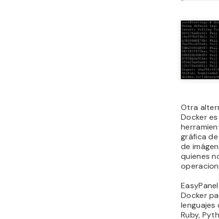
Otra alte
Docker es 
herramien
gráfica de
de imágen
quienes no
operacion
EasyPanel 
Docker par
lenguajes
Ruby, Pyt