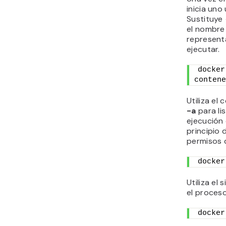
inicia un
Sustituye
el nombre 
represent
ejecutar.
docker
contene
Utiliza e
-a
para li
ejecución
principio
permisos 
docker
Utiliza el
el proces
docker