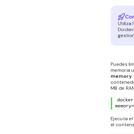
Con
Utiliza
Docker
gestio
Puedes lim
memoria u
memory
.
contenedo
MB de RA
docker
memory=
Ejecuta e
el conten