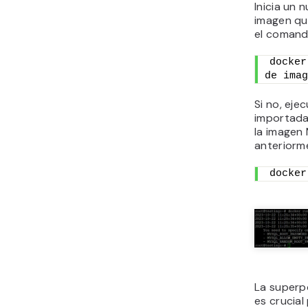
Inicia un 
imagen qu
el coman
docker
de imag
Si no, ej
importada
la imagen
anteriorm
docker
La superpo
es crucial