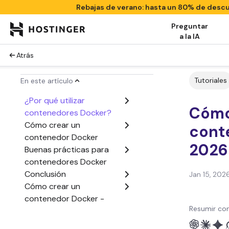
Rebajas de verano: hasta un 80% de des
Preguntar
a la IA
Atrás
Tutoriales
En este artículo
¿Por qué utilizar
Cómo
contenedores Docker?
Cómo crear un
cont
contenedor Docker
2026
Buenas prácticas para
contenedores Docker
Conclusión
Jan 15, 202
Cómo crear un
contenedor Docker -
Resumir con
Preguntas frecuentes