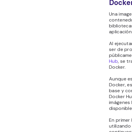
Docke
Una image
contenedor
bibliotec
aplicación
Al ejecut
ser de pr
públicame
Hub
, se t
Docker.
Aunque es
Docker, es
base y con
Docker Hu
imágenes 
disponible
En primer 
utilizando
continuaci