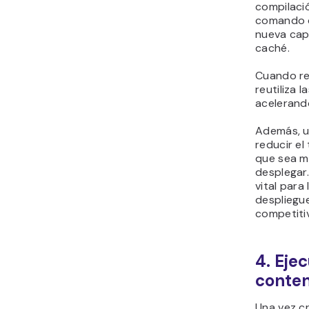
compilaci
comando d
nueva cap
caché.
Cuando re
reutiliza 
acelerand
Además, u
reducir el
que sea m
desplegar
vital para
despliegu
competiti
4. Eje
conte
Una vez c