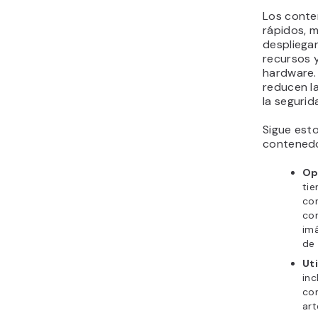
Los cont
rápidos, m
despliega
recursos y
hardware
reducen l
la segurid
Sigue est
contenedo
Op
tie
co
co
imá
de 
Ut
inc
co
art