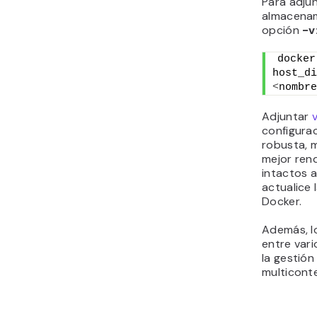
Para adju
almacenami
opción
-v
docker
<
nombre
Adjuntar
configura
robusta, m
mejor ren
intactos 
actualice 
Docker.
Además, l
entre vari
la gestió
multicont