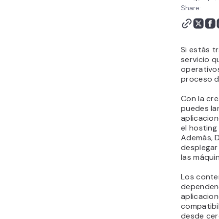
Share:
Si estás t
servicio q
operativos
proceso d
Con la cr
puedes lan
aplicacio
el hostin
Además, Do
desplegar
las máquin
Los conte
dependenc
aplicacion
compatibi
desde cero