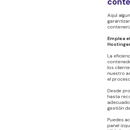
conte
Aquí algu
garantizar
conteneri
Emplea el
Hostinge
La eficienc
contenedo
los client
nuestro as
el proces
Desde pro
hasta re
adecuados
gestión d
Puedes ac
panel izqu