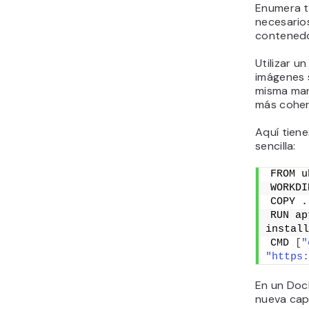
Enumera t
necesario
contened
Utilizar u
imágenes 
misma man
más cohere
Aquí tiene
sencilla:
FROM u
WORKDI
COPY .
RUN ap
install
CMD 
[
"
"https:
En un Doc
nueva capa