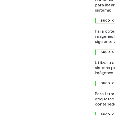
para lista
sistema:
sudo d
Para obte
imágenes D
siguiente
sudo d
Utiliza la
sistema pa
imágenes d
sudo d
Para lista
etiquetad
contenedo
sudo d