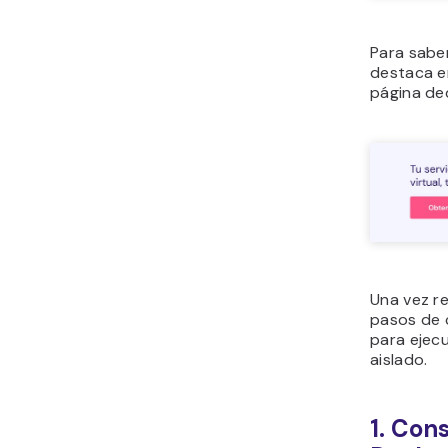
Para sabe
destaca en
página de
Una vez re
pasos de 
para ejecu
aislado.
1. Con