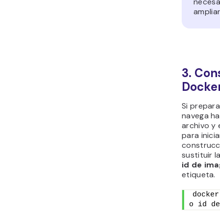
necesa
ampliar
3. Con
Docke
Si prepara
navega ha
archivo y
para inic
construcc
sustituir 
id de im
etiqueta.
docker
o id de