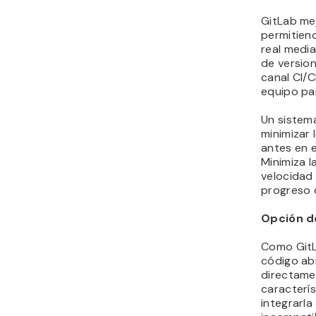
GitLab mej
permitien
real media
de version
canal CI/C
equipo par
Un sistema
minimizar
antes en e
Minimiza l
velocidad
progreso 
Opción d
Como GitL
código ab
directame
caracterí
integrarla