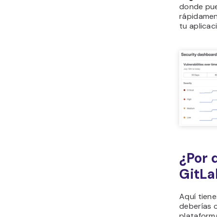
donde pue
rápidamen
tu aplicac
¿Por q
GitLa
Aquí tiene
deberías 
plataform