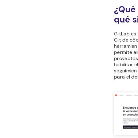
¿Qué 
qué s
GitLab es
Git de cód
herramien
permite a
proyectos
habilitar 
seguimien
para el de