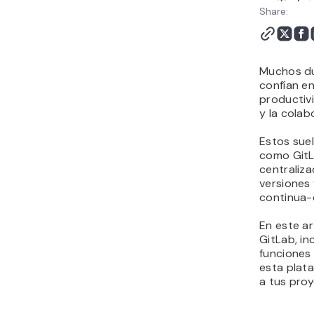
Share:
Muchos du
confían e
productiv
y la colab
Estos suel
como GitL
centraliza
versiones 
continua-
En este ar
GitLab, in
funciones 
esta plat
a tus pro