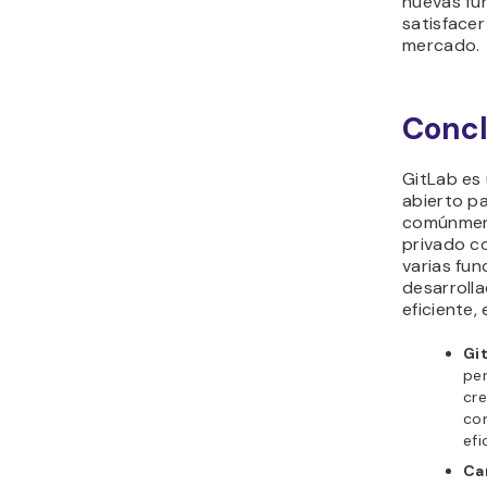
nuevas fu
satisface
mercado.
Concl
GitLab es
abierto pa
comúnment
privado c
varias fun
desarroll
eficiente, 
Gi
per
cre
con
efi
Ca