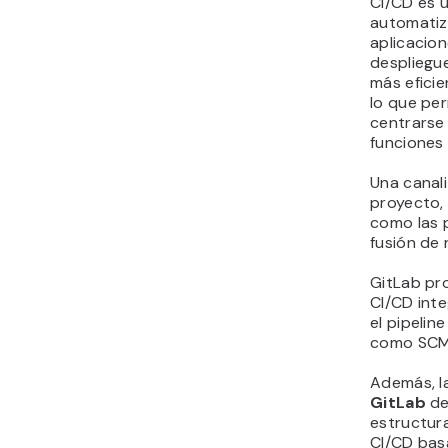
CI/CD es 
automatiz
aplicacion
despliegue
más efici
lo que per
centrarse 
funciones
Una canali
proyecto,
como las 
fusión de
GitLab pr
CI/CD int
el pipelin
como SCM 
Además, l
GitLab
de
estructura
CI/CD basa