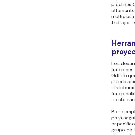
pipelines
altamente
múltiples 
trabajos e
Herram
proyec
Los desarr
funciones
GitLab que
planificac
distribuci
funcionali
colaborac
Por ejemp
para segui
específico
grupo de i