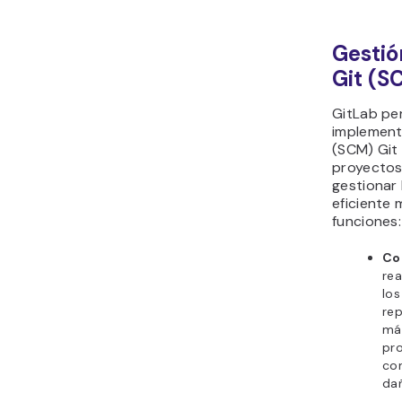
Gestió
Git (S
GitLab per
implement
(SCM) Git 
proyectos.
gestionar
eficiente 
funciones:
Co
rea
los
rep
más
pro
con
da