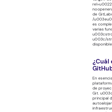
rel=u0022
noopeneru
de GitLa
/u003eu0
es comple
varias fu
u003cstr
u003c/st
disponible
¿Cuál 
GitHub
En esenci
plataform
de proyect
Git. u00
principal 
autoalojar
infraestr