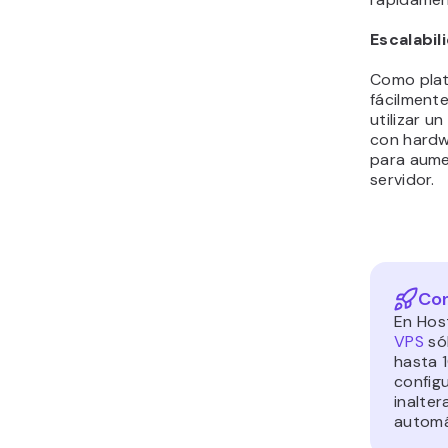
Escalabil
Como plat
fácilmente
utilizar u
con hardw
para aume
servidor.
Con
En Hos
VPS
sól
hasta 1
config
inalte
automá