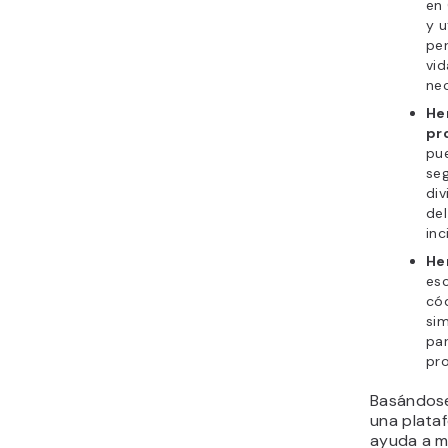
en 
y u
per
vid
ne
He
pr
pue
seg
div
del
inc
He
es
cód
sim
par
pro
Basándose
una plata
ayuda a me