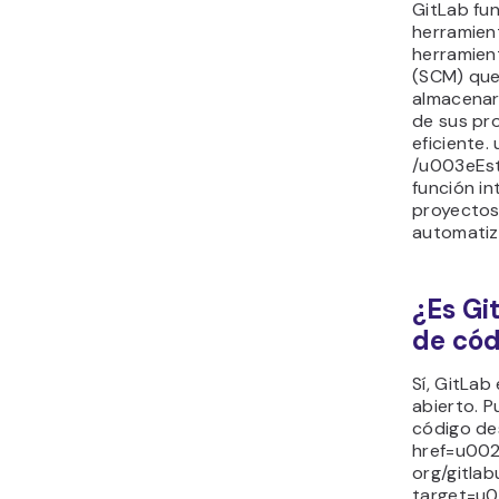
GitLab fun
herramien
herramien
(SCM) que
almacenar
de sus pr
eficiente
/u003eEst
función i
proyectos
automatiz
¿Es Gi
de cód
Sí, GitLab
abierto. 
código de
href=u0022
org/gitla
target=u