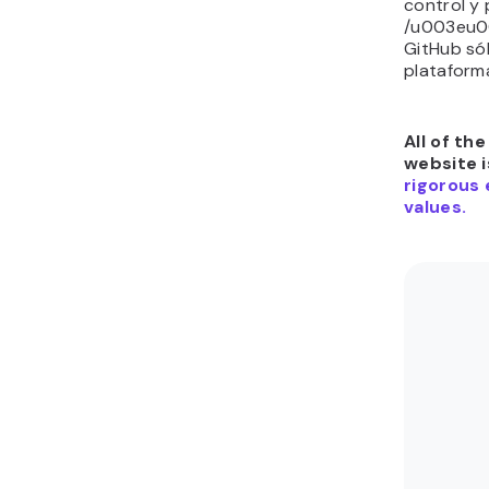
control y
/u003eu00
GitHub só
plataform
All of th
website i
rigorous 
values.