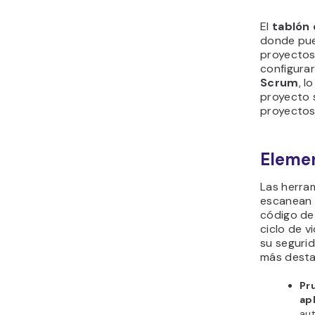
El
tablón 
donde pue
proyectos
configura
Scrum
, l
proyecto 
proyectos
Elemen
Las herra
escanean 
código de 
ciclo de v
su segurid
más desta
Pr
ap
au