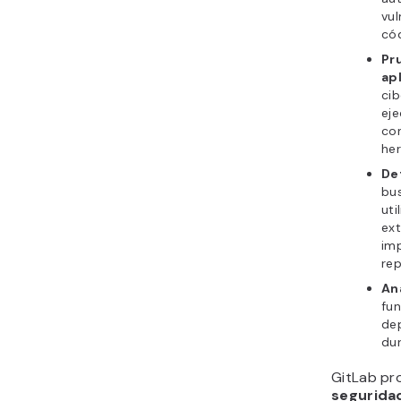
vul
cód
Pr
ap
cib
eje
con
her
De
bus
uti
ex
imp
rep
An
fun
dep
dur
GitLab pr
segurid