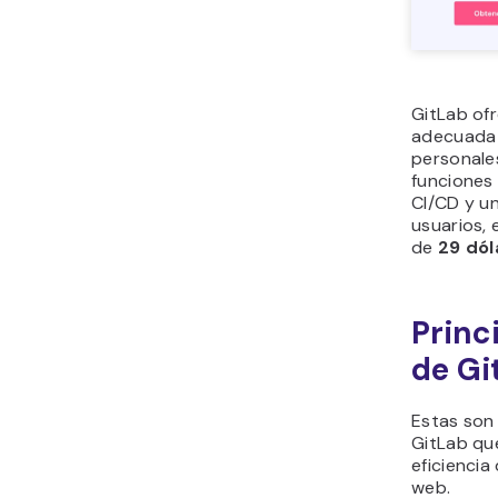
GitLab ofr
adecuada 
personale
funciones
CI/CD y u
usuarios, 
de
29 dól
Princ
de Gi
Estas son 
GitLab qu
eficiencia
web.