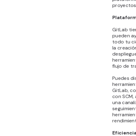
proyectos
Platafor
GitLab ti
pueden ayu
todo tu ci
la creació
despliegue
herramient
flujo de tr
Puedes dis
herramien
GitLab, co
con SCM, 
una canali
seguimient
herramien
rendimien
Eficienci