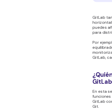
GitLab ta
horizontal
puedes añ
para distr
Por ejempl
equilibrad
monitoriz
GitLab, ca
¿Quién
GitLab
En esta s
funciones 
GitLab co
Git.