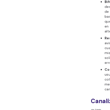
Bif
des
de 
bas
que
en 
alt
Re
avi
cua
mis
so
err
Co
usu
col
med
car
Canali