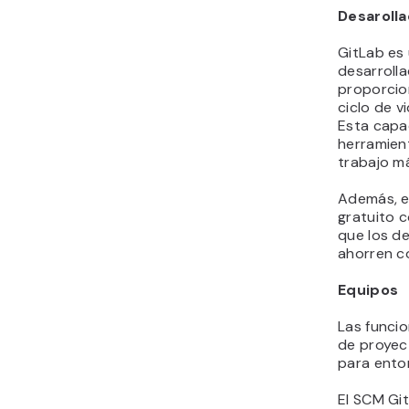
Desarolla
GitLab es 
desarrolla
proporcion
ciclo de v
Esta capa
herramient
trabajo má
Además, e
gratuito 
que los d
ahorren c
Equipos
Las funci
de proyec
para ento
El SCM Gi