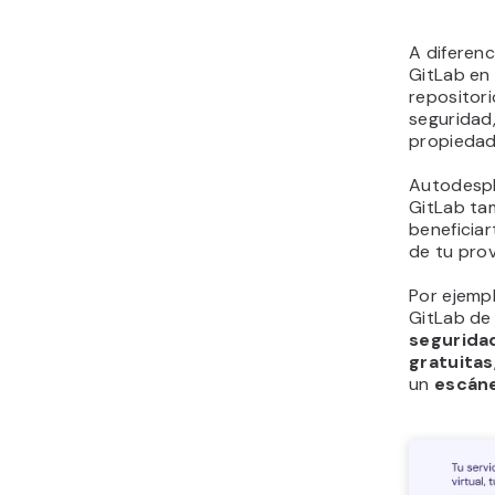
A diferenc
GitLab en
repositori
seguridad,
propiedad
Autodespl
GitLab ta
beneficiar
de tu pro
Por ejempl
GitLab de
segurida
gratuitas
un
escáne