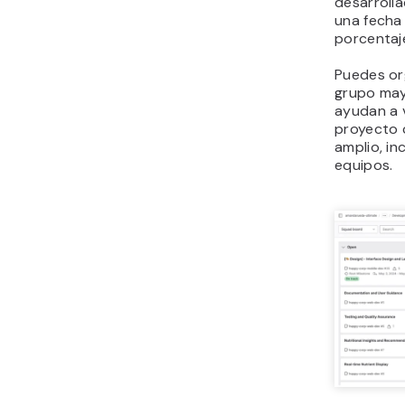
desarroll
una fecha 
porcentaj
Puedes or
grupo ma
ayudan a v
proyecto 
amplio, i
equipos.