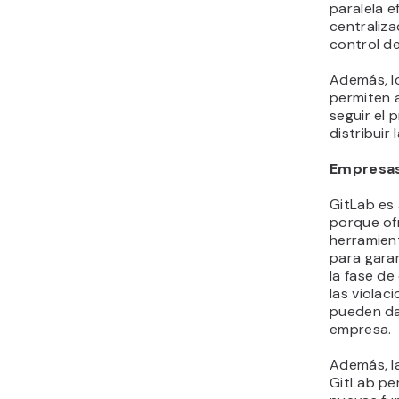
paralela e
centraliza
control d
Además, l
permiten 
seguir el 
distribuir
Empresa
GitLab es
porque of
herramien
para gara
la fase de
las violac
pueden da
empresa.
Además, l
GitLab per