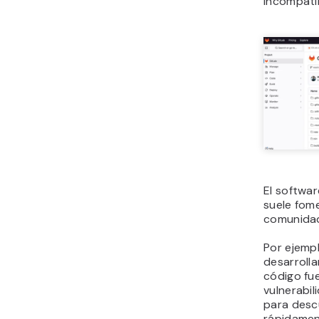
incompati
El softwa
suele fome
comunida
Por ejemp
desarroll
código fu
vulnerabil
para desc
rápidamen