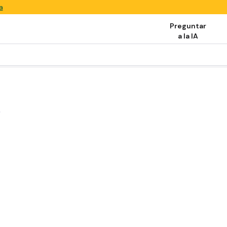
a
Preguntar
a la IA
0