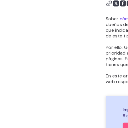
Saber
cóm
dueños de 
que indic
de este ti
Por ello, 
prioridad 
páginas. E
tienes qu
En este a
web respon