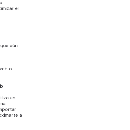
la
imizar el
 que aún
s
 web o
eb
iliza un
rma
importar
oximarte a