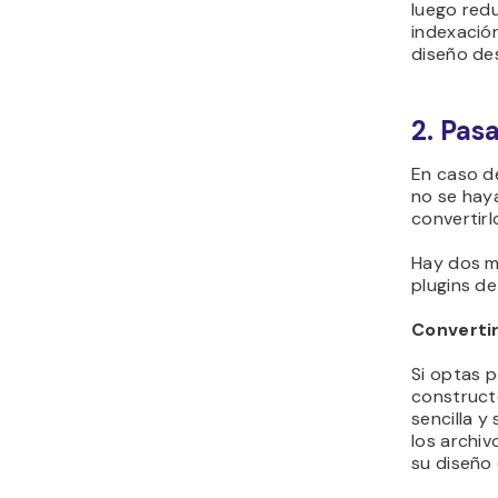
luego redu
indexación
diseño des
2. Pasa
En caso de
no se hay
convertirl
Hay dos m
plugins d
Convertir
Si optas 
constructo
sencilla y
los archi
su diseño o