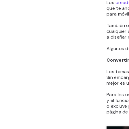
Los
cread
que te aho
para móvil
También o
cualquier 
a diseñar
Algunos d
Convertir
Los temas
Sin embarg
mejor es ut
Para los 
y el funci
o excluye 
página de 