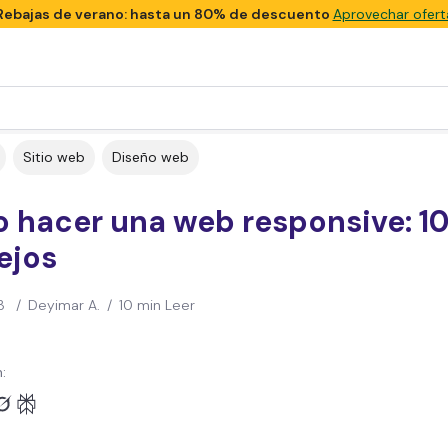
Rebajas de verano: hasta un 80% de descuento
Aprovechar ofert
Sitio web
Diseño web
 hacer una web responsive: 1
ejos
3
/
Deyimar A.
/
10 min Leer
: