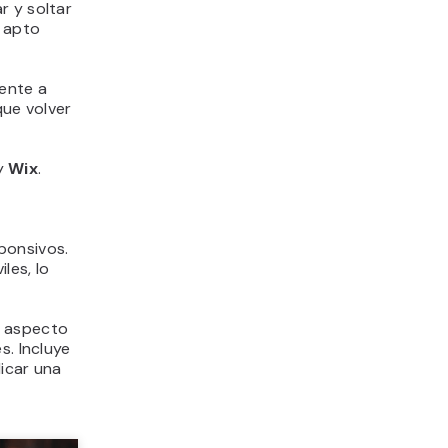
r y soltar
b apto
ente a
que volver
y
Wix
.
ponsivos.
les, lo
l aspecto
s. Incluye
dicar una