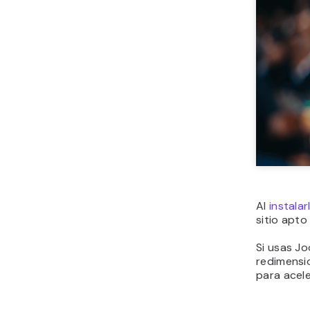
Al
instalar
sitio apt
Si usas Jo
redimensi
para aceler