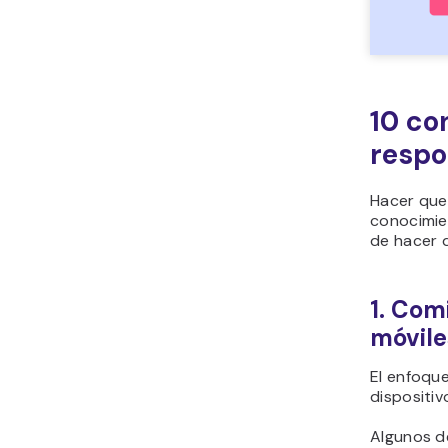
10 co
respo
Hacer que
conocimie
de hacer q
1. Com
móvile
El enfoque
dispositiv
Algunos de