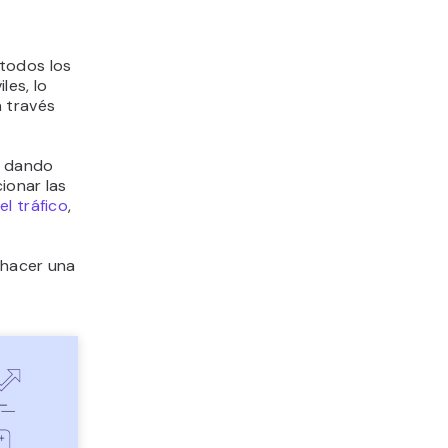
 todos los
les, lo
a través
, dando
ionar las
l tráfico
,
 hacer una