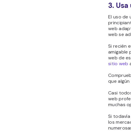
3. Usa
El uso de
principian
web adapta
web se ad
Si recién 
amigable p
web de es
sitio web
a
Comprueba 
que algún
Casi todos
web profe
muchas op
Si todaví
los merca
numerosas