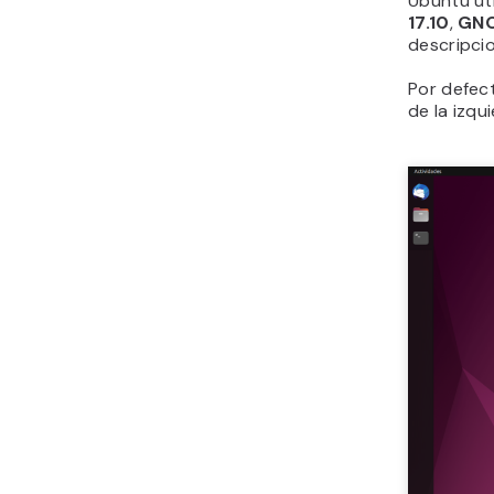
Ubuntu uti
17.10
,
GN
descripcio
Por defec
de la izqu