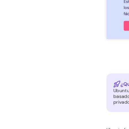
¿Qu
Ubuntu
basado
privado