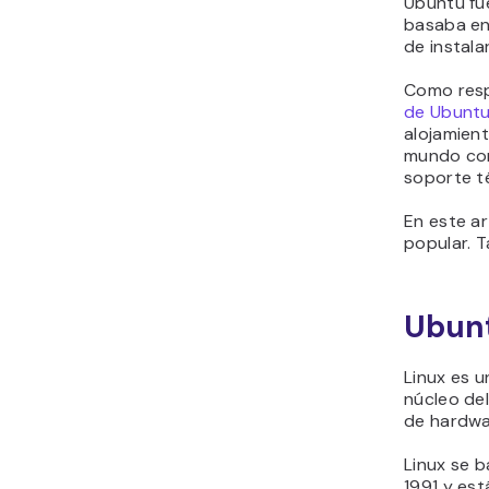
Ubuntu fu
basaba en
de instala
Como resp
de Ubunt
alojamien
mundo con
soporte t
En este ar
popular. T
Ubunt
Linux es u
núcleo de
de hardwa
Linux se b
1991 y est