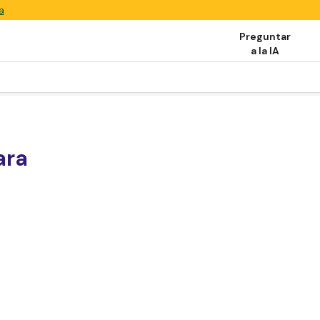
a
Preguntar
a la IA
ara