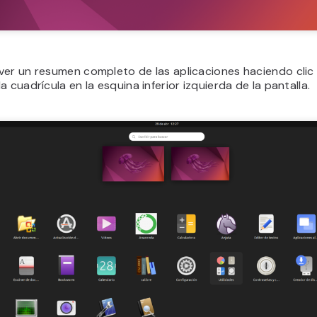
ver un resumen completo de las aplicaciones haciendo clic 
a cuadrícula en la esquina inferior izquierda de la pantalla.