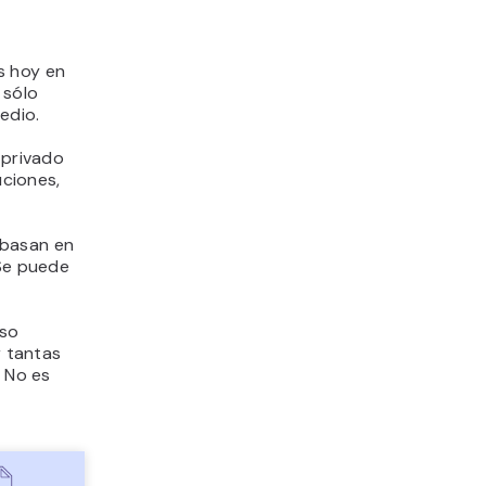
s hoy en
 sólo
edio.
 privado
uciones,
 basan en
 Se puede
Eso
r tantas
. No es