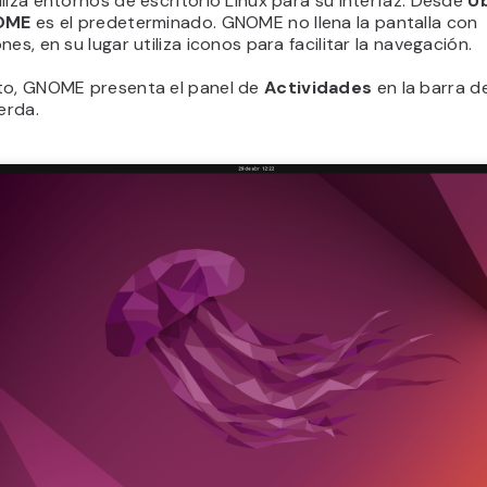
liza entornos de escritorio Linux para su interfaz. Desde
U
OME
es el predeterminado. GNOME no llena la pantalla con
nes, en su lugar utiliza iconos para facilitar la navegación.
to, GNOME presenta el panel de
Actividades
en la barra d
ierda.