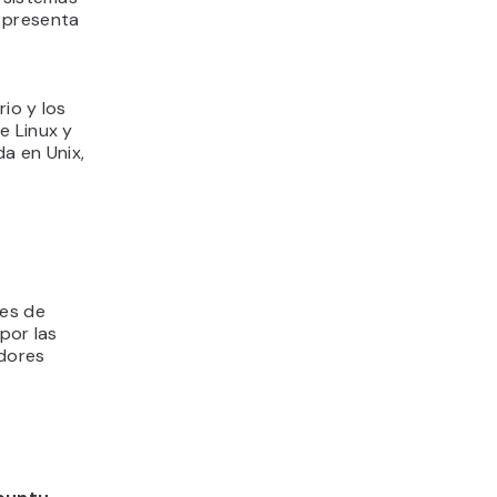
 presenta
io y los
re Linux y
a en Unix,
nes de
por las
dores