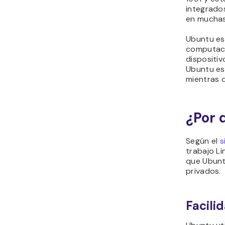
integrado
en muchas
Ubuntu es 
computació
dispositi
Ubuntu es 
mientras q
¿Por 
Según el
s
trabajo Li
que Ubunt
privados.
Facili