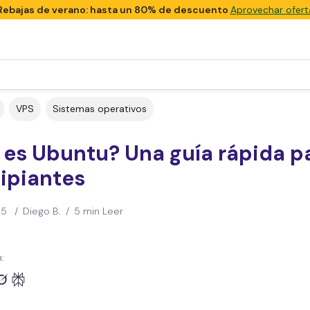
Rebajas de verano: hasta un 80% de descuento
Aprovechar ofert
VPS
Sistemas operativos
 es Ubuntu? Una guía rápida p
ipiantes
25
/
Diego B.
/
5 min Leer
: