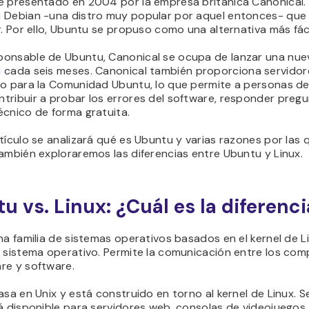
e presentado en 2004 por la empresa británica Canonical.
 Debian -una distro muy popular por aquel entonces- que er
r. Por ello, Ubuntu se propuso como una alternativa más fáci
onsable de Ubuntu, Canonical se ocupa de lanzar una nu
u
cada seis meses. Canonical también proporciona servidor
to para la Comunidad Ubuntu, lo que permite a personas de
tribuir a probar los errores del software, responder pregu
écnico de forma gratuita.
tículo se analizará qué es Ubuntu y varias razones por las 
ambién exploraremos las diferencias entre Ubuntu y Linux.
u vs. Linux: ¿Cuál es la diferenc
na familia de sistemas operativos basados en el kernel de Li
l sistema operativo. Permite la comunicación entre los co
re y software.
asa en Unix y está construido en torno al kernel de Linux. S
á disponible para servidores web, consolas de videojuegos