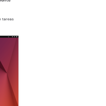
buntu
e tareas