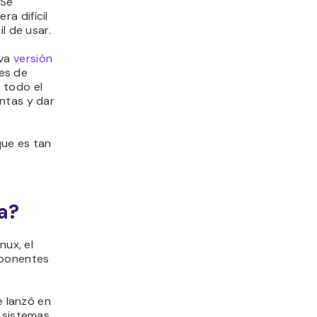
 Se
a difícil
l de usar.
eva
versión
es de
 todo el
ntas y dar
que es tan
ia?
nux, el
mponentes
e lanzó en
, sistemas