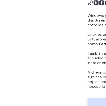
Windows y
día. Sin 
entre los
Linux es u
virtual o 
como
Fed
También a
el núcleo 
instalar e
A diferenc
significa 
copias com
necesario 