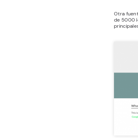
Otra fuen
de 5000 í
principales