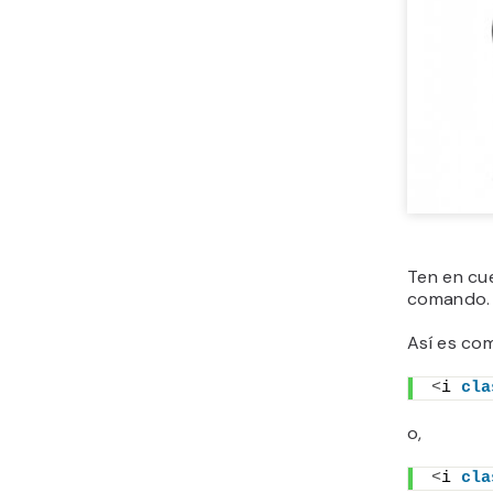
Ten en cu
comando. 
Así es co
<
i 
cla
o,
<
i 
cla