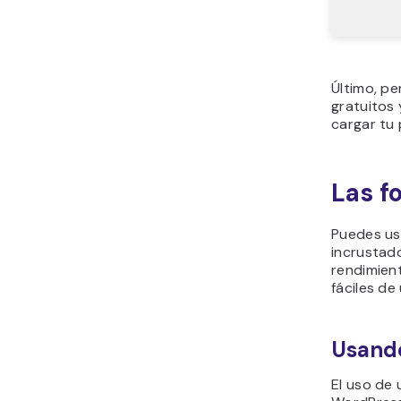
Último, p
gratuitos
cargar tu 
Las f
Puedes us
incrustad
rendimient
fáciles de
Usando
El uso de 