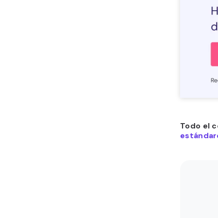
Todo el c
estándare