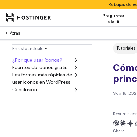
Rebajas de v
Preguntar
a la IA
Atrás
Tutoriales
En este artículo
¿Por qué usar íconos?
Cómo 
Fuentes de iconos gratis
Las formas más rápidas de
princ
usar iconos en WordPress
Conclusión
Sep 16, 202
Resumir con
Share: