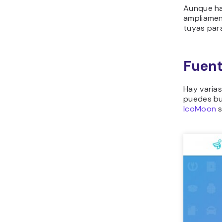
Aunque ha
ampliamen
tuyas para
Fuent
Hay varias
puedes bu
IcoMoon
s