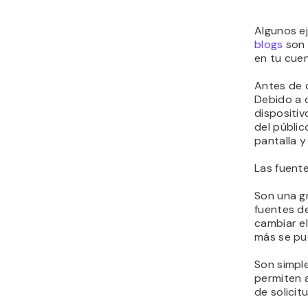
Algunos e
blogs
son 
en tu cue
Antes de q
Debido a 
dispositiv
del públic
pantalla 
Las fuente
Son una g
fuentes d
cambiar el
más se pu
Son simple
permiten 
de solicit