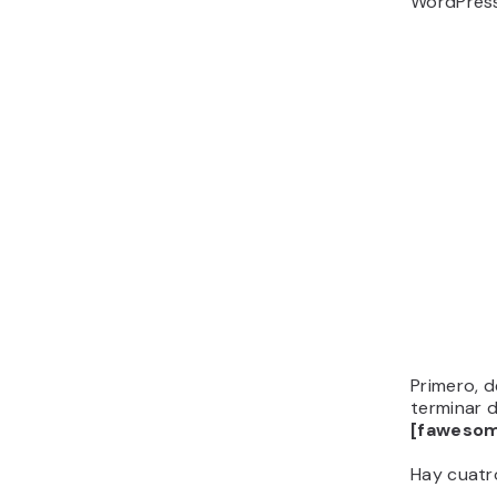
WordPress
Primero, d
terminar d
[faweso
Hay cuatr