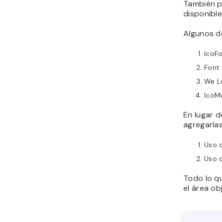
También p
disponible
Algunos d
IcoF
Font
We L
IcoM
En lugar d
agregarlas
Uso d
Uso 
Todo lo q
el área ob