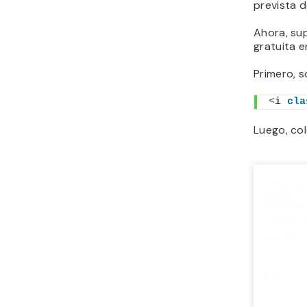
prevista d
Ahora, su
gratuita 
Primero, s
<
i 
cla
Luego, col