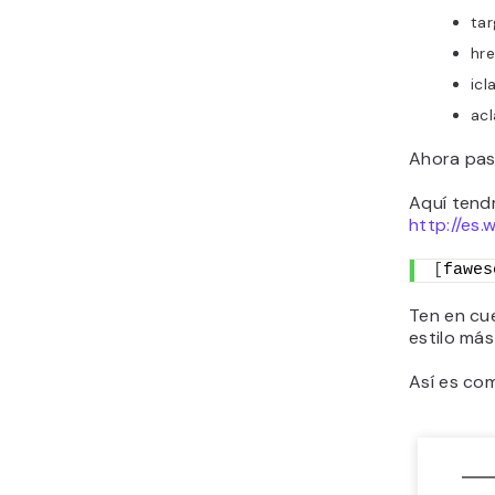
tar
hre
icl
acl
Ahora pas
Aquí tendr
http://es
[
fawes
Ten en cue
estilo má
Así es co