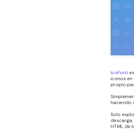
IcoFont
es
iconos en 
propio pa
Simplemen
haciendo c
Solo explo
descarga,
HTML de l