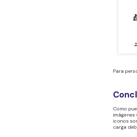
Para pers
Concl
Como pued
imágenes u
iconos so
carga deb