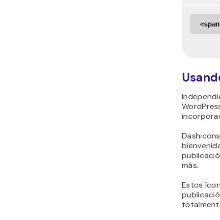
<span
Usand
Independi
WordPress
incorpora
Dashicons
bienvenida
publicació
más.
Estos ícon
publicaci
totalmente