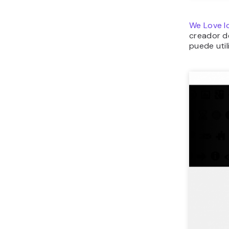
We Love I
creador d
puede util