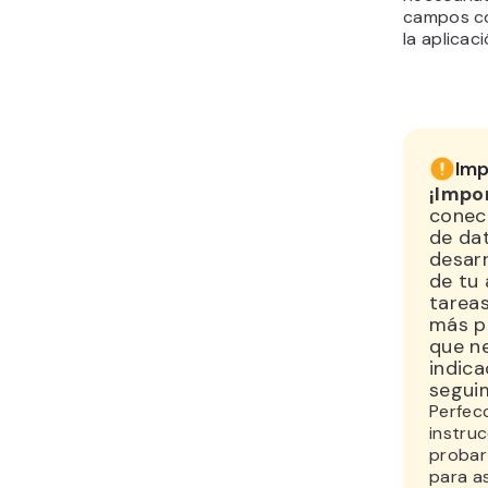
campos c
la aplicaci
Imp
¡Impo
conec
de da
desarr
de tu 
tareas
más p
que n
indica
segui
Perfec
instruc
probar
para a