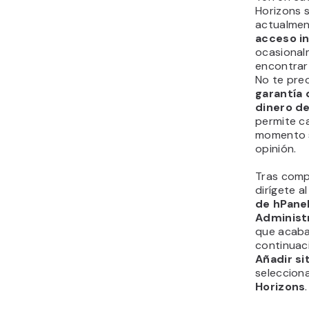
Horizons 
actualmen
acceso in
ocasiona
encontrar e
No te pre
garantía 
dinero de
permite ca
momento s
opinión.
Tras comp
dirígete al
de hPane
Administ
que acabas
continuaci
Añadir si
seleccion
Horizons
.