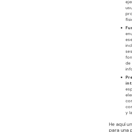
eje
usu
pr
fís
Fu
en
ese
inc
ses
for
de
inf
Pr
in
esp
el
com
co
y l
He aquí u
para una 