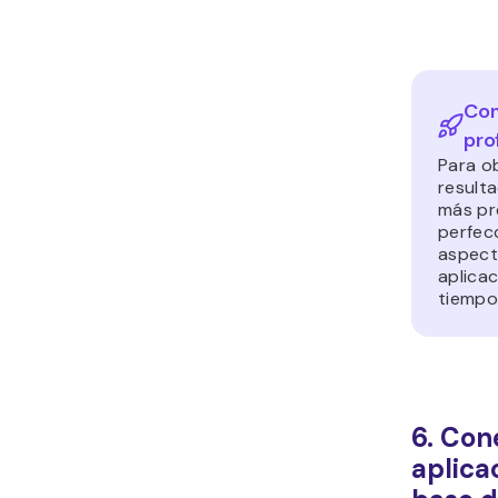
Con
pro
Para o
result
más pr
perfec
aspect
aplicac
tiempo
6. Con
aplica