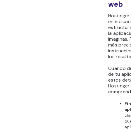
web
Hostinger
en indicac
estructur
la aplicac
imaginas. 
más preci
instruccio
los result
Cuando de
de tu apli
estos deta
Hostinger
comprenda
Fin
ap
cl
que
apl