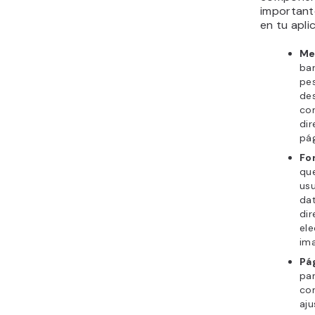
important
en tu apli
Me
bar
pe
de
co
dir
pá
Fo
que
usu
da
dir
ele
im
Pá
pa
con
aju