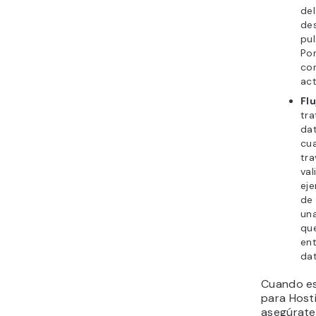
del
des
pul
Por
co
act
Fl
tra
dat
cu
tra
val
eje
de 
un
que
ent
da
Cuando es
para Hosti
asegúrate