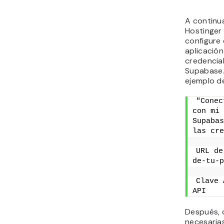
A continua
Hostinger
configure
aplicación
credencia
Supabase.
ejemplo de
"Conec
con mi 
Supabas
las cre
URL de
de-tu-p
Clave 
API
Después, c
necesarias