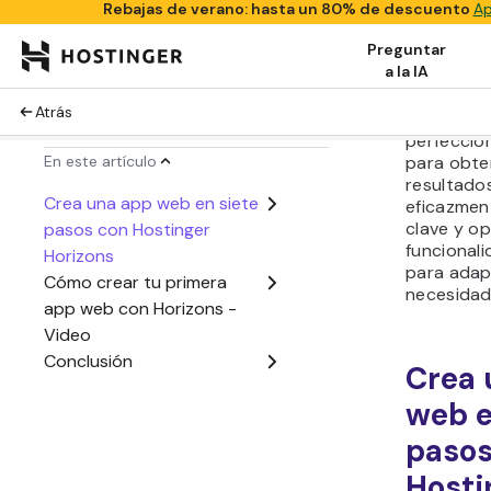
desde la c
primer pr
lanzamien
público.
Descubri
perfeccio
para obte
resultados,
eficazmen
clave y op
funcionali
para adap
necesidad
Crea 
web e
pasos
Hosti