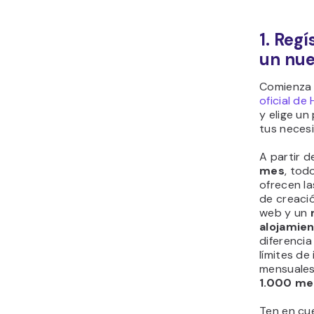
1. Regí
un nue
Comienza 
oficial de
y elige un
tus neces
A partir d
mes
, tod
ofrecen l
de creaci
web y un
alojamien
diferencia
límites de
mensuales
1.000 me
Ten en cu