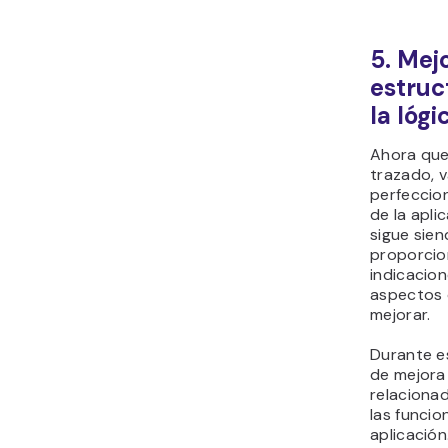
5. Mej
estruc
la lógi
Ahora que
trazado, 
perfeccion
de la apli
sigue sien
proporci
indicacion
aspectos 
mejorar.
Durante es
de mejora
relacionad
las funcio
aplicación