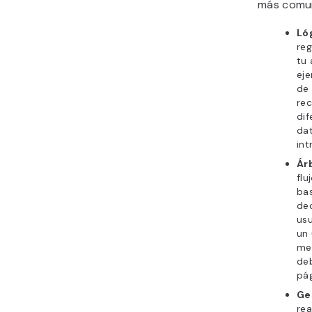
más comu
Ló
re
tu 
eje
de 
re
dif
da
in
Ár
flu
ba
dec
usu
un 
me
de
pá
Ge
rea