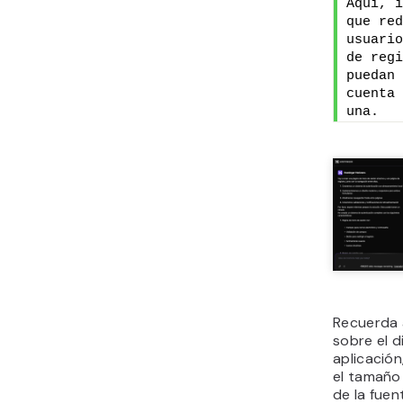
Aquí, i
que red
usuario
de regi
puedan 
cuenta 
una.
Recuerda 
sobre el d
aplicación
el tamaño 
de la fuen