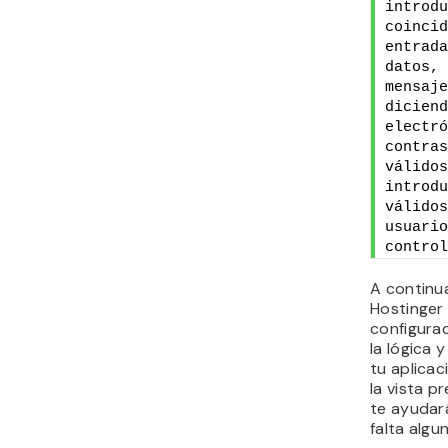
introdu
coincid
entrada
datos, 
mensaje
diciend
electró
contras
válidos
introdu
válidos
usuario
control
A continua
Hostinger
configura
la lógica 
tu aplica
la vista p
te ayudará
falta algu