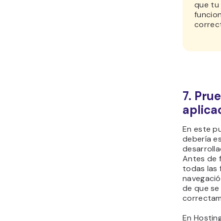
que tu 
funcio
correc
7. Pru
aplica
En este pu
debería e
desarrolla
Antes de 
todas las 
navegació
de que se
correcta
En Hosting