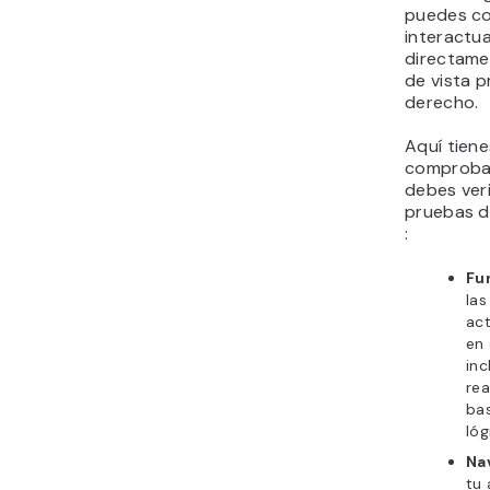
puedes c
interactua
directame
de vista p
derecho.
Aquí tiene
comprobac
debes veri
pruebas d
:
Fu
las
ac
en 
inc
rea
ba
lóg
Na
tu 