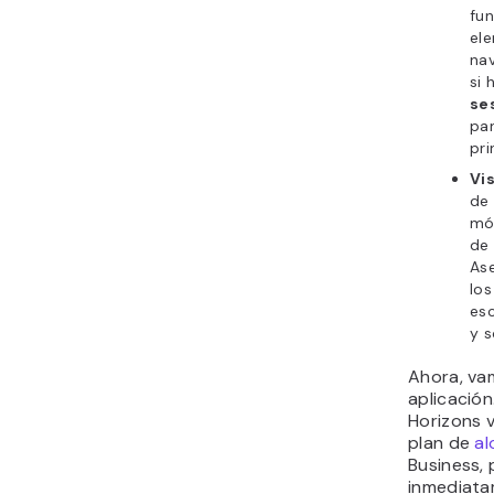
fun
el
nav
si 
se
pan
pri
Vis
de 
mó
de
As
los
es
y s
Ahora, va
aplicació
Horizons 
plan de
al
Business,
inmediata