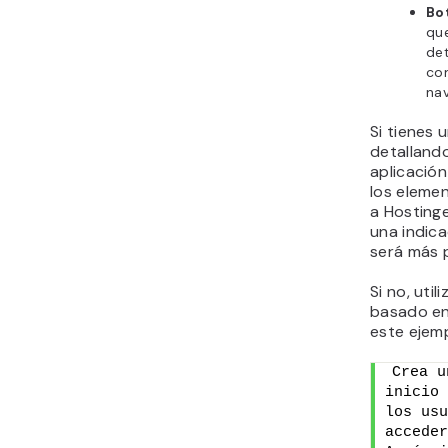
Bo
que
de
co
nav
Si tienes 
detallando
aplicación
los elemen
a Hosting
una indica
será más 
Si no, uti
basado en
este ejem
Crea u
inicio 
los usu
acceder