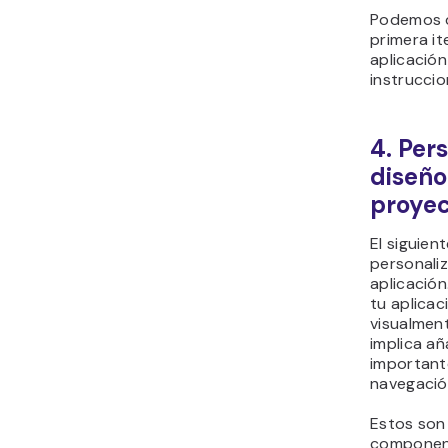
Podemos d
primera it
aplicació
instrucci
4. Pers
diseño
proye
El siguien
personaliz
aplicació
tu aplicac
visualmen
implica a
important
navegación
Estos son
componen