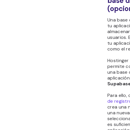
base d
(opcio
Una base 
tu aplica
almacenar
usuarios. 
tu aplicac
como el re
Hostinger
permite co
una base 
aplicación
Supabas
Para ello, 
de registr
crea una 
una nueva
selecciona
es suficie