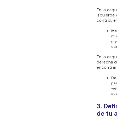
En la esqu
izquierda 
control, e
Me
mu
me
que
En la esqu
derecha de
encontrar
De
par
we
acc
3. Defi
de tu 