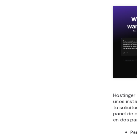
Hostinger
unos inst
tu solicitu
panel de c
en dos pa
Pa