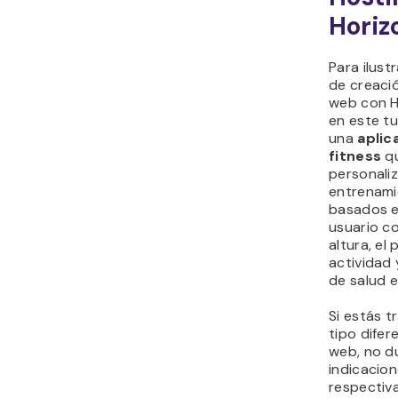
Horiz
Para ilust
de creaci
web con H
en este t
una
aplic
fitness
q
personali
entrenami
basados e
usuario co
altura, el 
actividad 
de salud e
Si estás t
tipo difer
web, no du
indicacion
respectiv