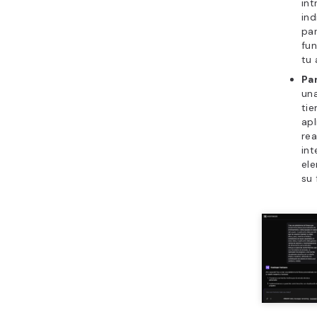
int
ind
pa
fun
tu 
Pa
una
tie
ap
rea
int
el
su 