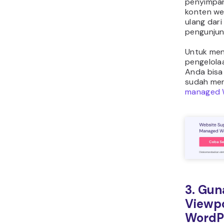
penyimpa
konten we
ulang dari
pengunjun
Untuk me
pengelola
Anda bisa
sudah men
managed 
3. Gun
Viewp
WordP