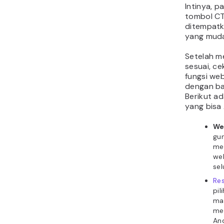
Intinya, p
tombol CT
ditempatk
yang muda
Setelah m
sesuai, ce
fungsi we
dengan bai
Berikut ad
yang bisa
We
gun
me
we
sel
Res
pil
ma
men
An