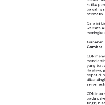
ketika pen
bawah, ga
otomatis.
Cara ini 
website A
meningkat
Gunakan 
Gambar
CDN meny
mendistri
yang terse
Hasilnya, 
cepat di 
dibandingk
server asl
CDN intern
pada pake
tinggi, b