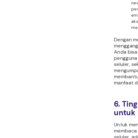
new
pe
ema
aka
me
Dengan me
mengganggu
Anda bisa
pengguna 
seluler, s
mengumpu
membantu
manfaat d
6. Tin
untuk 
Untuk me
membaca 
seluler, a