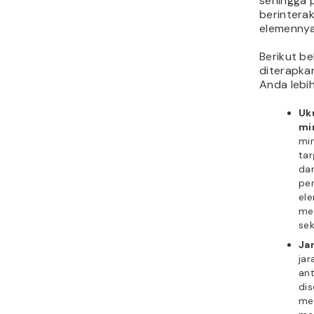
sehingga 
berintera
elemennya
Berikut b
diterapka
Anda lebih
Uk
mi
mi
tar
dan
pe
ele
men
sek
Ja
jar
ant
dis
me