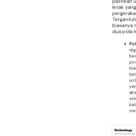
pastikan 
letak yan
pergeraka
Tergantun
biasanya 
dua pola in
Po
di
ber
pos
bi
kat
un
yan
ak
sel
ka
men