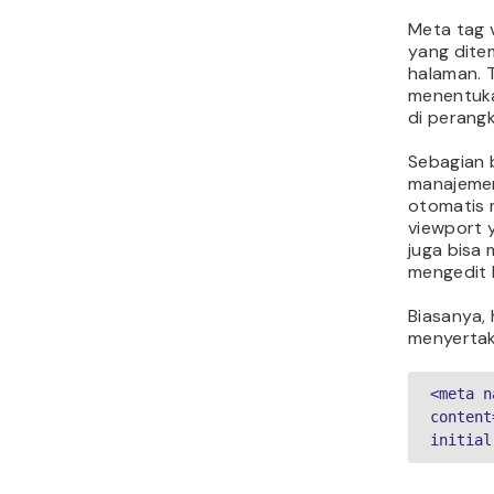
Meta tag 
yang dite
halaman. T
menentuka
di perangk
Sebagian 
manajemen
otomatis 
viewport 
juga bisa
mengedit 
Biasanya,
menyertaka
<meta n
content
initial