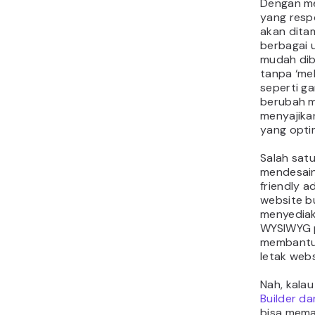
Dengan me
yang respo
akan dita
berbagai u
mudah diba
tanpa ‘mel
seperti ga
berubah m
menyajik
yang opti
Salah sat
mendesain
friendly 
website bu
menyediak
WYSIWYG p
membantu
letak webs
Nah, kala
Builder da
bisa mema