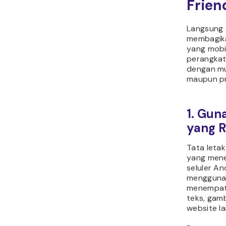
Frien
Langsung 
membagik
yang mobil
perangkat 
dengan m
maupun pr
1. Gun
yang R
Tata leta
yang mene
seluler An
mengguna
menempat
teks, gamb
website la