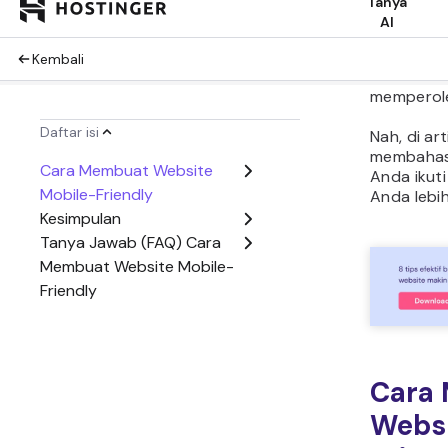
pengindeks
website y
berpotens
lebih ting
memperoleh
Nah, di art
membahas 
Anda ikut
Anda lebih
Cara
Websi