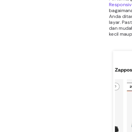
Responsiv
bagaimana
Anda dita
layar. Pas
dan mudah 
kecil maup