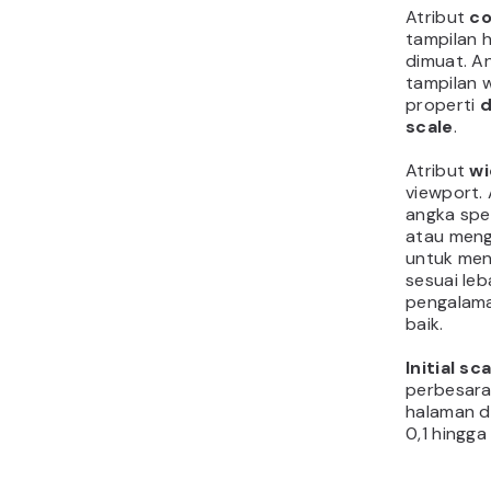
Atribut
co
tampilan 
dimuat. A
tampilan 
properti
d
scale
.
Atribut
wi
viewport.
angka spe
atau men
untuk men
sesuai le
pengalama
baik.
Initial sc
perbesara
halaman d
0,1 hingga