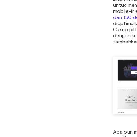
untuk mem
mobile-fri
dari 150 d
dioptimalk
Cukup pil
dengan ke
tambahka
Apa pun m