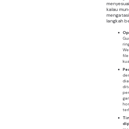
menyesuai
kalau munc
mengatasi
langkah be
Op
Gun
ri
We
fi
kua
Pe
den
dia
dit
per
gam
hor
ter
Ti
di