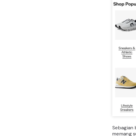
Sebagian 
memang su