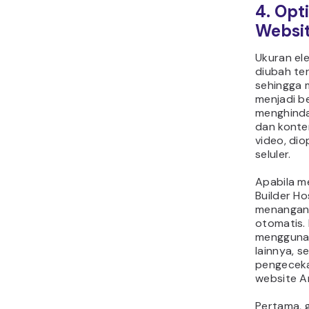
4. Opt
Websi
Ukuran el
diubah ter
sehingga 
menjadi b
menghindar
dan konten
video, di
seluler.
Apabila m
Builder Ho
menangani
otomatis.
mengguna
lainnya, s
pengeceka
website A
Pertama, g