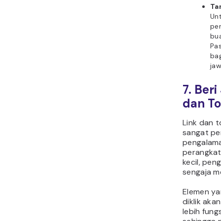
Ta
Unt
pe
bua
Pas
ba
jaw
7. Ber
dan T
Link dan 
sangat pe
pengalama
perangkat 
kecil, pen
sengaja me
Elemen ya
diklik ak
lebih fun