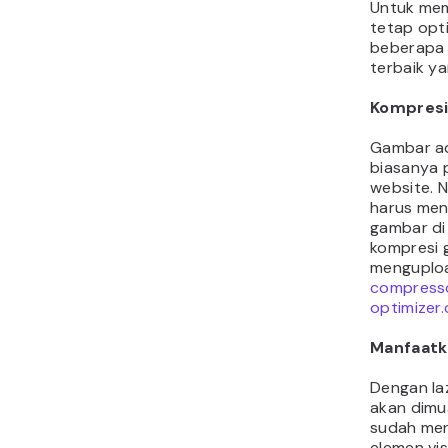
Untuk me
tetap opti
beberapa 
terbaik y
Kompres
Gambar ad
biasanya p
website. 
harus men
gambar di
kompresi 
menguploa
compresso
optimizer
Manfaatk
Dengan la
akan dimu
sudah men
elemen vis