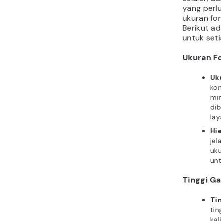
yang perlu
ukuran fon
Berikut ad
untuk seti
Ukuran F
Uk
kon
mi
di
lay
Hie
je
uku
unt
Tinggi Ga
Ti
tin
kal