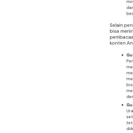
min
dan
bes
Selain pen
bisa meni
pembacaan
konten And
Gu
Pen
me
me
me
bi
me
de
Gu
Ura
set
te
dii