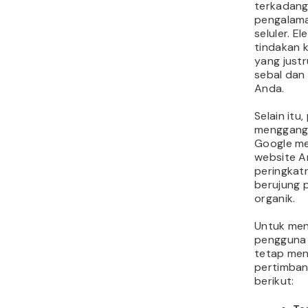
terkadan
pengalama
seluler. E
tindakan k
yang just
sebal dan
Anda.
Selain itu
menggang
Google me
website 
peringkatn
berujung 
organik.
Untuk me
pengguna 
tetap men
pertimban
berikut: