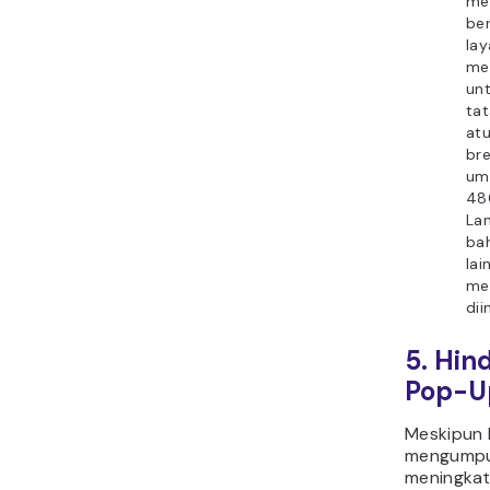
me
ber
lay
mem
un
ta
atu
bre
um
48
La
ba
lai
me
dii
5. Hin
Pop-U
Meskipun
mengumpu
meningkat