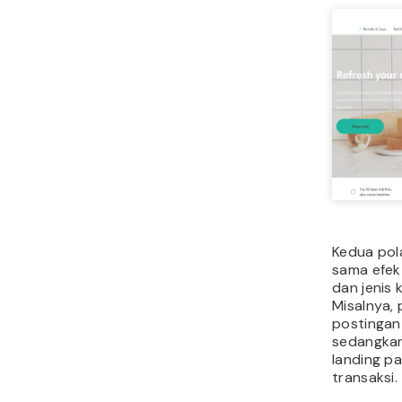
Kedua pol
sama efek
dan jenis 
Misalnya, 
postingan 
sedangkan 
landing p
transaksi.