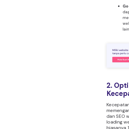
Go
da
men
web
lai
2. Opt
Kecep
Kecepatan
memengar
dan SEO we
loading w
biasanya 1