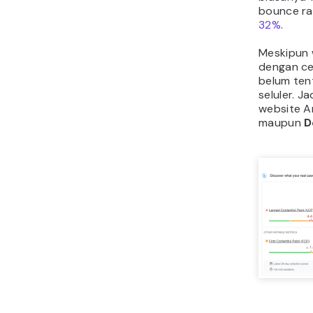
bounce ra
32%
.
Meskipun 
dengan ce
belum ten
seluler. J
website A
maupun
D