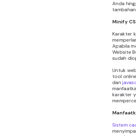
Anda hing
tambahan
Minify CS
Karakter k
memperlam
Apabila m
Website B
sudah dio
Untuk web
tool onlin
dan
javas
manfaatka
karakter y
memperce
Manfaatk
Sistem ca
menyimpan