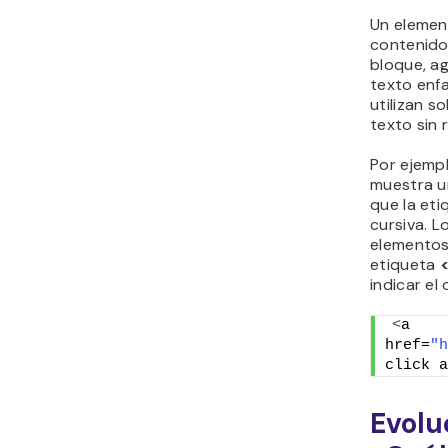
Un element
contenido
bloque, a
texto enfa
utilizan s
texto sin 
Por ejemp
muestra u
que la et
cursiva. L
elementos 
etiqueta
indicar el
<
a 
href=
"h
click a
Evolu