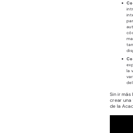
Co
in
int
pan
au
cód
may
ta
dis
Co
exp
la 
var
del
Sin ir má
crear una
de la Aca