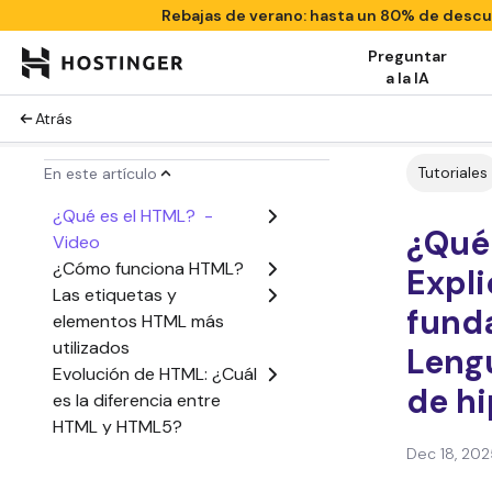
Rebajas de verano: hasta un 80% de desc
Preguntar
a la IA
Atrás
Tutoriales
En este artículo
¿Qué es el HTML? -
¿Qué
Video
¿Cómo funciona HTML?
Expli
Las etiquetas y
fund
elementos HTML más
utilizados
Leng
Evolución de HTML: ¿Cuál
de hi
es la diferencia entre
HTML y HTML5?
Ventajas y desventajas
Dec 18, 202
de HTML