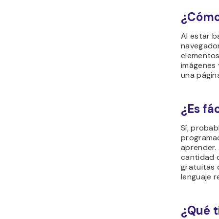
¿Cómo
Al estar b
navegador
elementos
imágenes 
una página
¿Es fá
Sí, probab
programac
aprender. 
cantidad 
gratuitas 
lenguaje r
¿Qué t