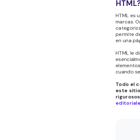
HTML
HTML es u
marcas. O
categoriz
permite de
en una pá
HTML le d
esencialm
elementos
cuando se
Todo el c
este siti
riguroso
editorial