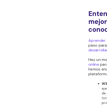
Ente
mejor
cono
Aprender
paso para
desarroll
Hay un m
online
para
hemos enu
plataform
W3
eje
de
tut
pro