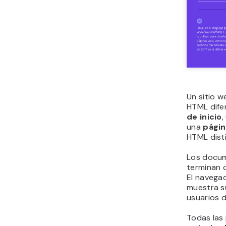
Un sitio w
HTML dife
de inicio
,
una
págin
HTML dist
Los docum
terminan 
El navega
muestra s
usuarios d
Todas las