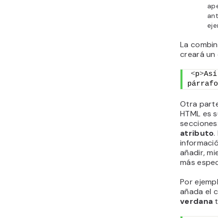
ape
ant
ej
La combin
creará un
<
p
>
Así
párrafo
Otra part
HTML es 
secciones
atributo
.
informació
añadir, mi
más espec
Por ejempl
añada el c
verdana
t