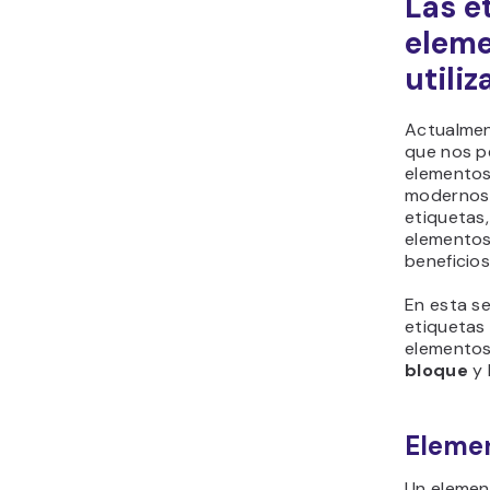
Las e
elem
utili
Actualmen
que nos p
elementos
modernos 
etiquetas,
elementos
beneficios
En esta s
etiquetas
elementos 
bloque
y 
Elemen
Un elemen