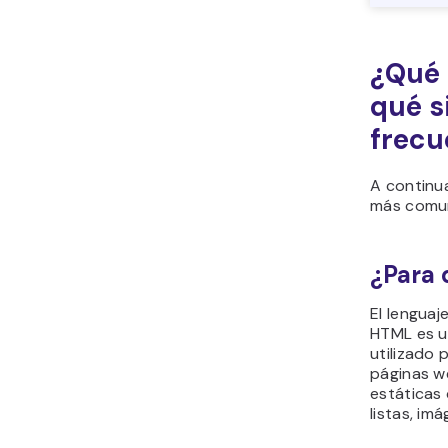
¿Qué 
qué s
frecu
A continu
más comun
¿Para 
El lengua
HTML es u
utilizado 
páginas w
estáticas
listas, im