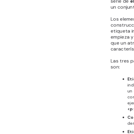
serie de
e
un conjun
Los eleme
construcc
etiqueta 
empieza y
que un atr
caracterís
Las tres p
son:
Et
ind
un 
cor
eje
<p
Co
de
Et