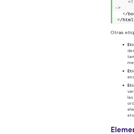
<
!
-
>
<
/bo
<
/html
Otras eti
Et
de
ta
med
Et
enc
Eti
var
las
ord
ele
et
Elemen