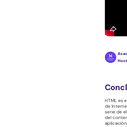
Aca
Host
Concl
HTML es e
de Intern
serie de 
del conte
aplicación