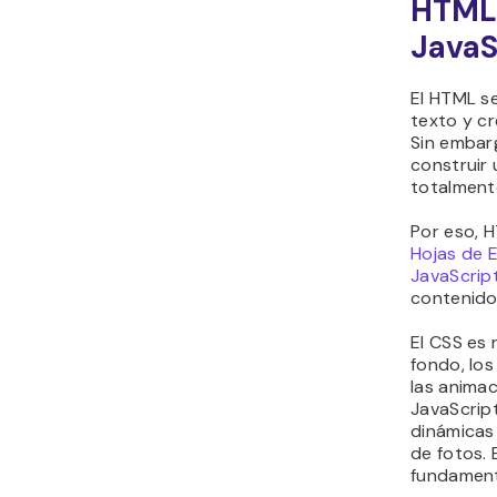
HTML,
JavaS
El HTML se
texto y cr
Sin embarg
construir 
totalment
Por eso, H
Hojas de 
JavaScrip
contenido 
El CSS es 
fondo, los
las animac
JavaScrip
dinámicas
de fotos. 
fundament