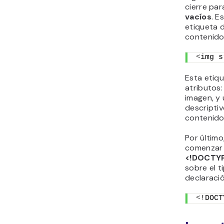
cierre par
vacíos
. E
etiqueta 
contenido
<
img s
Esta etiq
atributos:
imagen, y
descriptiv
contenido 
Por últim
comenzar 
<!DOCTY
sobre el 
declaraci
<
!DOCT