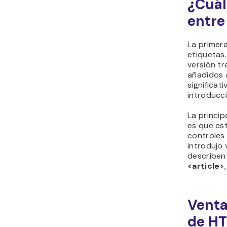
¿Cuál
entr
La primer
etiquetas
versión tr
añadidos 
significat
introducc
La princip
es que es
controles
introdujo
describen
<article>
Venta
de H