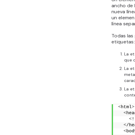
ancho de 
nueva líne
un eleme
línea sep
Todas las 
etiquetas:
La e
que 
La e
meta 
carac
La e
conte
<
html
>
<
hea
<
!
<
/he
<
bod