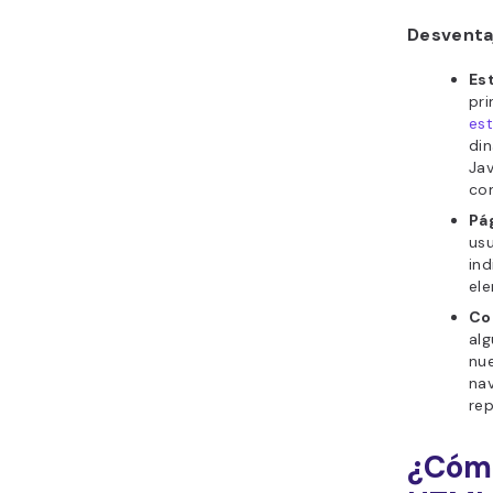
Desventa
Es
pr
est
din
Jav
co
Pá
usu
ind
el
Co
al
nue
na
rep
¿Cómo