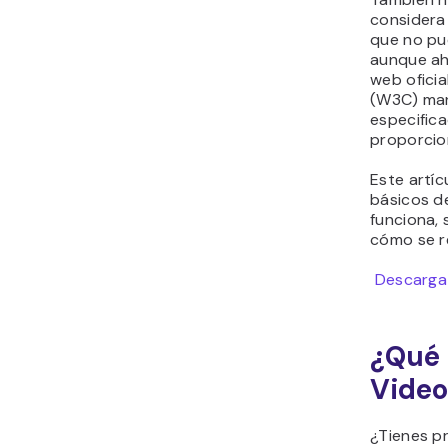
considera
que no pu
aunque ah
web ofici
(W3C) man
especific
proporcion
Este artí
básicos d
funciona, 
cómo se r
Descarga 
¿Qué 
Video
¿Tienes pr