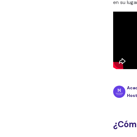
en su lug
Aca
Host
¿Cóm