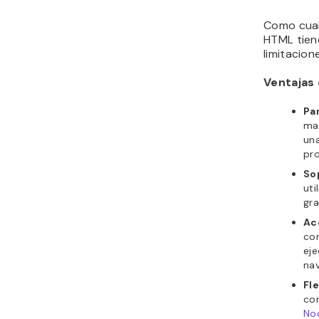
Como cualq
HTML tien
limitacion
Ventajas
Pa
mar
un
pr
So
uti
gr
Ac
co
eje
na
Fle
co
Nod