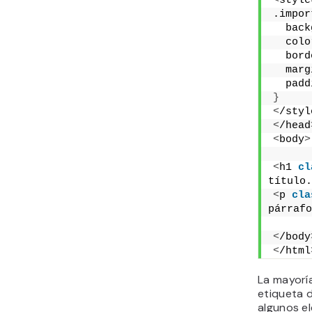
<
style
.impor
  back
  colo
  bord
  marg
  padd
}
<
/styl
<
/head
<
body
>
<
h1 
cl
título.
<
p 
cla
párrafo
<
/body
<
/html
La mayorí
etiqueta d
algunos e