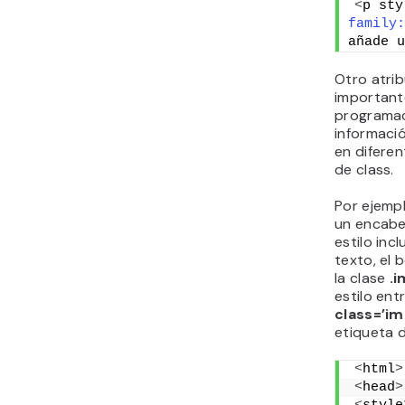
<
p sty
family:
añade u
Otro atrib
importante
programac
informaci
en difere
de class.
Por ejempl
un encab
estilo incl
texto, el 
la clase
.
estilo ent
class=’im
etiqueta 
<
html
>
<
head
>