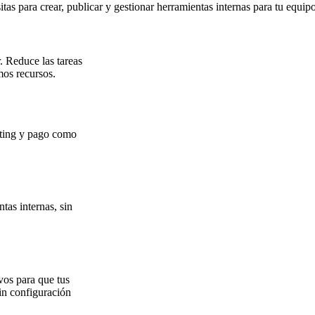
tas para crear, publicar y gestionar herramientas internas para tu equipo
r. Reduce las tareas
mos recursos.
eting y pago como
tas internas, sin
vos para que tus
in configuración