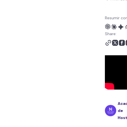
Resumir con
Share:
Aca
de
Host