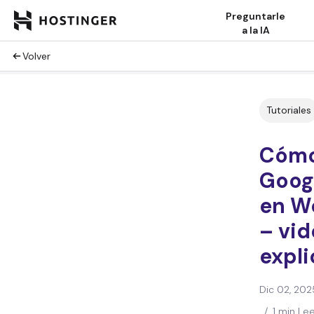
Preguntarle
a la IA
Volver
Tutoriales
Cómo
Goog
en W
– vi
expli
Dic 02, 202
/
1 min Le