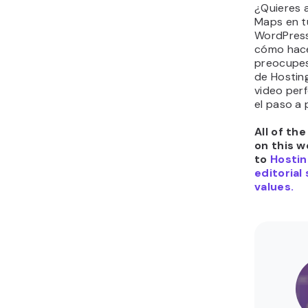
¿Quieres 
Maps en t
WordPress
cómo hace
preocupes
de Hostin
video perf
el paso a 
All of th
on this w
to
Hostin
editorial
values.