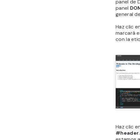
panel de D
panel
DO
general de
Haz clic e
marcará e
con la eti
Haz clic e
#header
estamos a