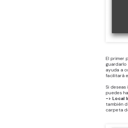
El primer 
guardarlo
ayuda a or
facilitará
Si deseas 
puedes ha
-> Local 
también d
carpeta de