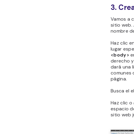
3. Cre
Vamos a c
sitio web. 
nombre de 
Haz clic e
lugar espe
<body>
en
derecho y
dará una 
comunes q
página.
Busca el 
Haz clic o
espacio de
sitio web 