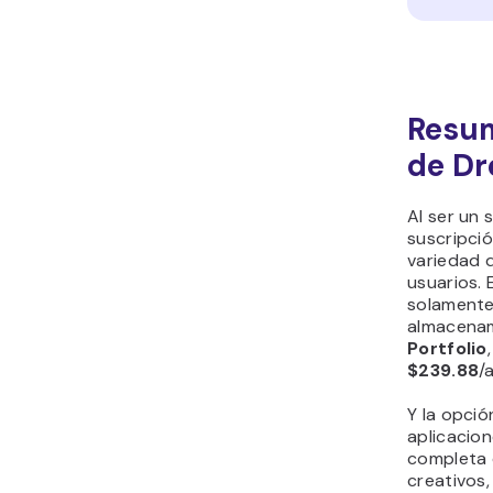
Resum
de D
Al ser un
suscripci
variedad d
usuarios.
solament
almacenam
Portfolio
$239.88
/
Y la opció
aplicacion
completa
creativos,