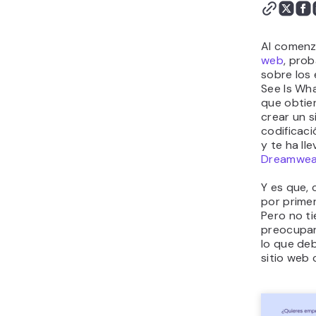
Dreamweaver
Obtén una vista previa
de tu sitio en dispositivos
Al comenz
móviles
web
, pro
sobre los
Publica tu sitio web
See Is Wha
Conclusión
que obtien
crear un s
codificaci
y te ha ll
Dreamwea
Y es que,
por primer
Pero no t
preocupart
lo que de
sitio web