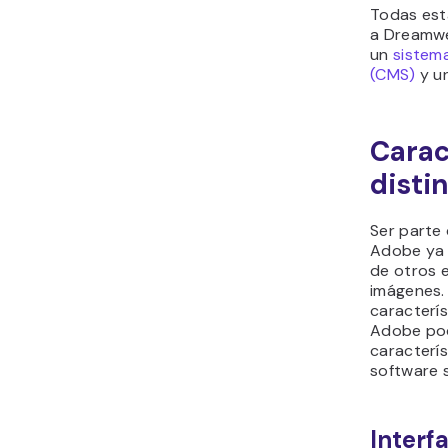
Todas est
a Dreamwe
un
sistem
(CMS)
y un
Carac
disti
Ser parte
Adobe ya 
de otros e
imágenes.
caracterís
Adobe podr
caracterí
software 
Interf