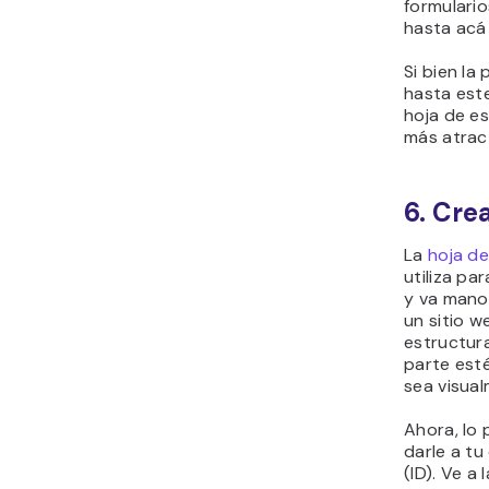
formulario
hasta acá
Si bien la
hasta est
hoja de es
más atract
6. Cre
La
hoja de
utiliza pa
y va mano
un sitio w
estructur
parte est
sea visual
Ahora, lo
darle a tu
(ID). Ve a