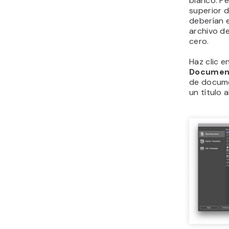
blanco. Pe
superior d
deberían e
archivo de
cero.
Haz clic e
Documen
de docume
un título 