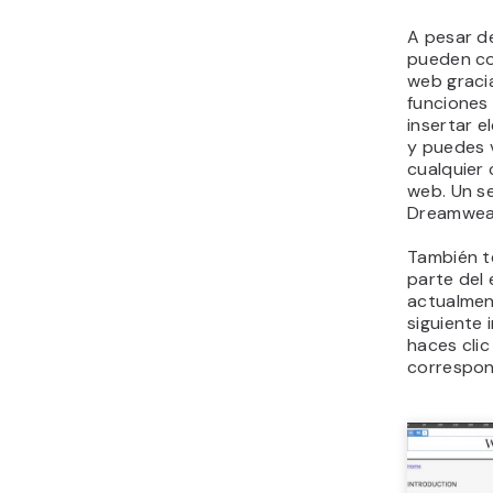
A pesar de
pueden co
web gracia
funciones 
insertar 
y puedes 
cualquier 
web. Un se
Dreamweav
También t
parte del
actualmen
siguiente
haces clic 
correspond