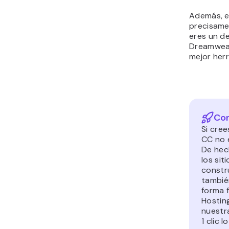
Además, e
precisame
eres un de
Dreamweav
mejor her
Con
Si cre
CC no e
De hec
los sit
constr
tambi
forma f
Hosting
nuestr
1 clic l