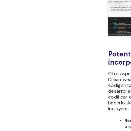
Potent
incorp
Otro aspe
Dreamweav
código inc
desarroll
codificar 
hacerlo. A
incluyen:
Re
a l