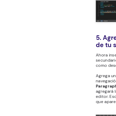
5. Agr
de tu 
Ahora ins
secundario
como desc
Agrega un
navegació
Paragrap
agregará 
editor. Es
que apare