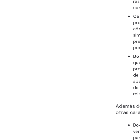
res
com
Có
pro
cód
si
pre
pod
Do
que
pr
de
apa
de
rel
Además d
otras cara
Bo
ve
par