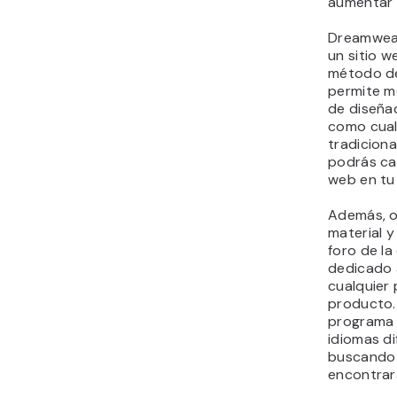
aumentar 
Dreamweav
un sitio we
método de
permite m
de diseña
como cual
tradiciona
podrás ca
web en tu 
Además, 
material y
foro de l
dedicado 
cualquier
producto. 
programa 
idiomas di
buscando 
encontrar