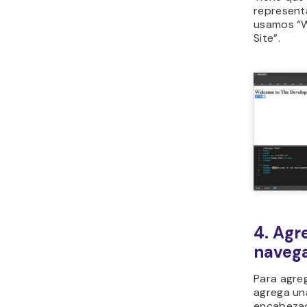
represent
usamos “
Site”.
4. Agr
naveg
Para agre
agrega un
encabezad