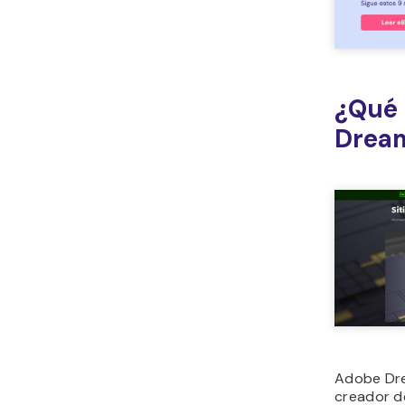
¿Qué 
Drea
Adobe Dr
creador d