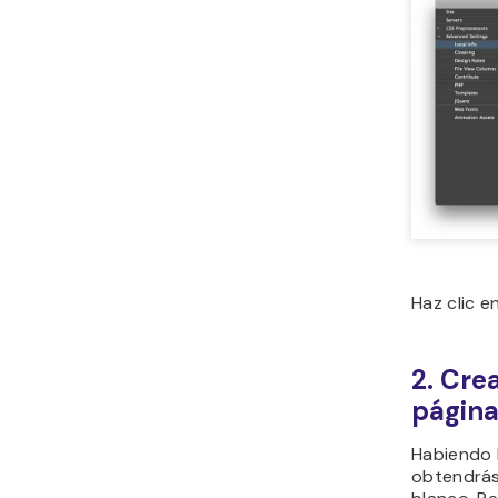
Haz clic e
2. Crea
página
Habiendo 
obtendrás