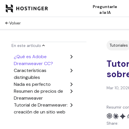
Preguntarle
a la IA
Volver
Tutoriales
En este artículo
¿Qué es Adobe
Tuto
Dreamweaver CC?
Características
sobr
distinguibles
Nada es perfecto
Mar 10, 202
Resumen de precios de
Dreamweaver
Tutorial de Dreamweaver:
Resumir con
creación de un sitio web
Creación de un sitio web
Share:
con una plantilla de