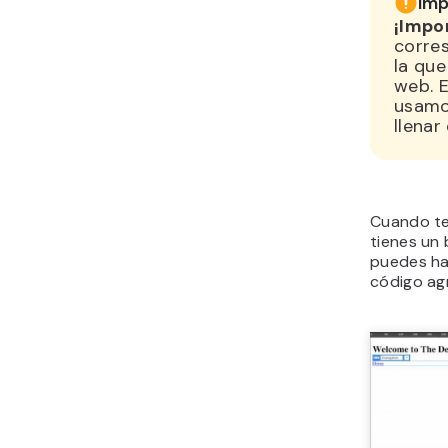
Imp
¡Impo
corre
la que
web. E
usamo
llenar 
Cuando te
tienes un 
puedes hac
código agr