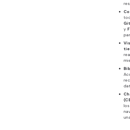
res
Co
to
Gi
y
F
pa
Vi
ti
rea
mie
Bi
Acc
rec
dat
Ch
(C
los
na
una