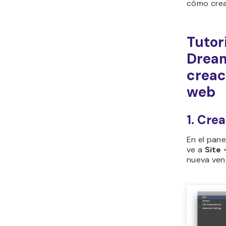
cómo crear
Tutor
Drea
creac
web
1. Crea
En el pan
ve a
Site
nueva ven