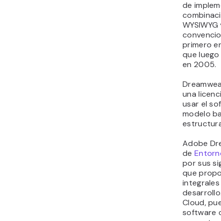
de implem
combinaci
WYSIWYG 
convencio
primero e
que luego 
en 2005.
Dreamweav
una licenc
usar el so
modelo ba
estructur
Adobe Dr
de
Entorn
por sus sig
que propo
integrales
desarrollo
Cloud, pue
software 