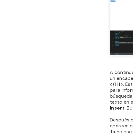
A continu
un encabe
</H1>
. Es
para info
búsqueda d
texto en e
Insert
. B
Después d
aparece po
Tiene que 