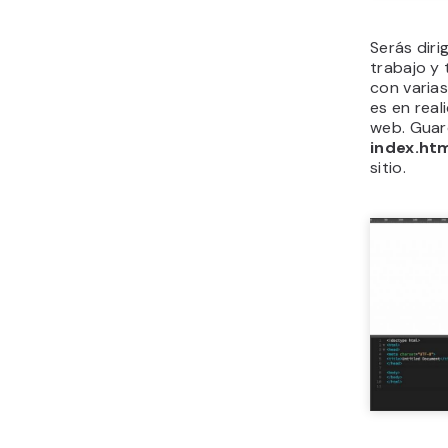
Serás dir
trabajo y
con varias
es en reali
web. Guar
index.ht
sitio.