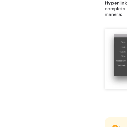
Hyperlin
completa l
manera: