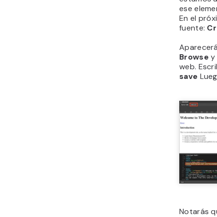
ese elemen
En el pró
fuente:
Cr
Aparecerá
Browse
y 
web. Escr
save
Luego
Notarás q