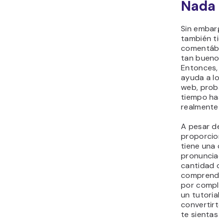
Nada 
Sin emba
también t
comentába
tan bueno
Entonces, 
ayuda a lo
web, prob
tiempo ha
realmente 
A pesar d
proporcio
tiene una
pronunciad
cantidad 
comprende
por comple
un tutori
convertirt
te sienta