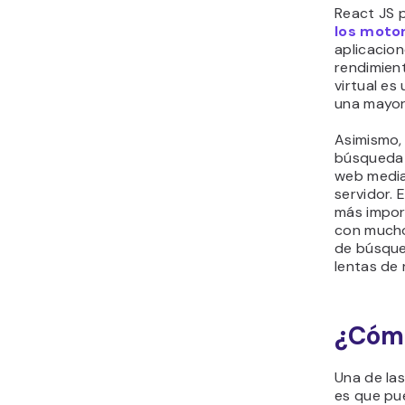
React JS 
los moto
aplicacio
rendimien
virtual es
una mayor
Asimismo,
búsqueda 
web media
servidor.
más impor
con mucho
de búsqued
lentas de 
¿Cómo
Una de la
es que p