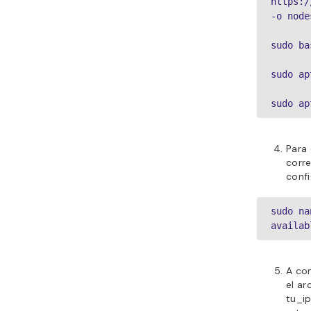
https:/
-o node
sudo ba
sudo ap
sudo ap
Para 
corr
confi
sudo na
availab
A con
el ar
tu_ip