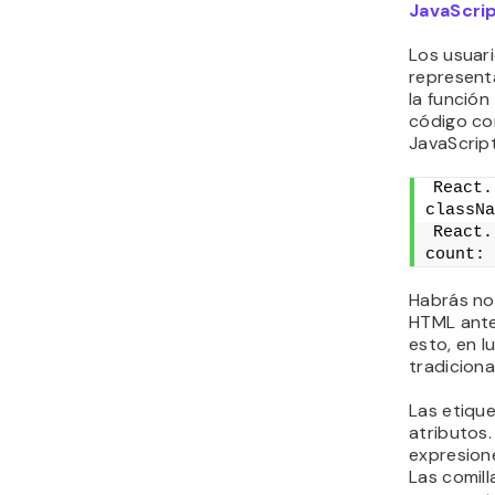
JavaScri
Los usuar
represent
la función
código co
JavaScript
React.
classNa
React.
count: 
Habrás not
HTML anter
esto, en l
tradiciona
Las etique
atributos.
expresione
Las comill