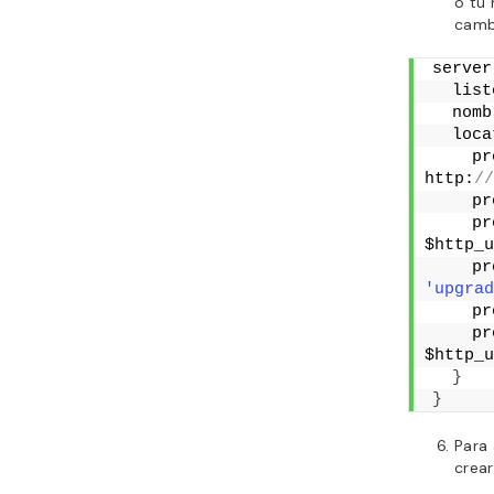
o tu
camb
server
  list
  nomb
  loca
    pr
http:
//
    pr
    pr
$http_u
'upgrad
    pr
    pr
$http_u
}
}
Para 
crear