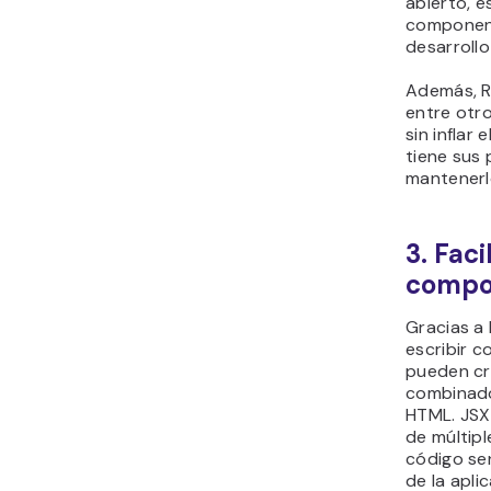
abierto, e
component
desarroll
Además, R
entre otr
sin infla
tiene sus 
mantenerl
3. Faci
compo
Gracias a 
escribir 
pueden cr
combinado
HTML. JSX 
de múltipl
código sen
de la apli