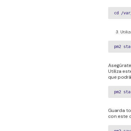
cd /var
Utili
pm2 sta
Asegúrate 
Utiliza es
que podrás
pm2 sta
Guarda to
con este 