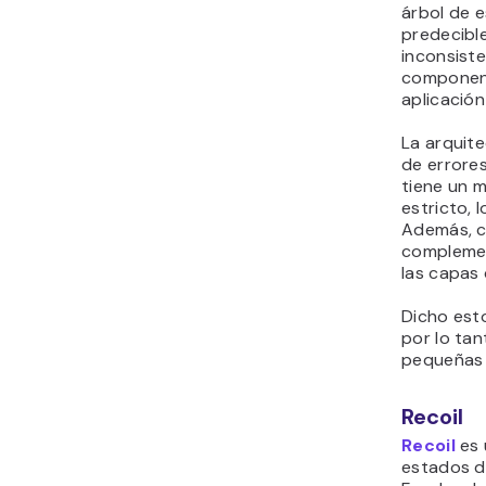
árbol de 
predecible
inconsiste
component
aplicació
La arquite
de errores
tiene un 
estricto, 
Además, c
complemen
las capas
Dicho est
por lo tan
pequeñas 
Recoil
Recoil
es 
estados d