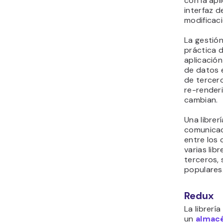
con la apl
interfaz de
modificac
La gestión
práctica d
aplicación
de datos e
de tercero
re-render
cambian.
Una librer
comunicac
entre los
varias lib
terceros,
populares
Redux
La librerí
un
almac