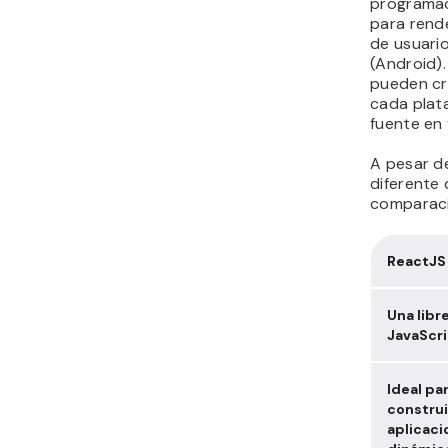
programac
para rend
de usuario
(Android).
pueden cr
cada plat
fuente en 
A pesar de
diferente 
comparaci
ReactJS
Una libr
JavaScri
Ideal pa
construi
aplicac