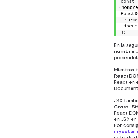
const
 
{
nombre
ReactD
 eleme
 docum
)
;
En la segu
nombre
poniéndola
Mientras t
ReactDO
React en e
Documento
JSX tambi
Cross-Sit
React DOM
en JSX en
Por consi
inyectar 
entrada d