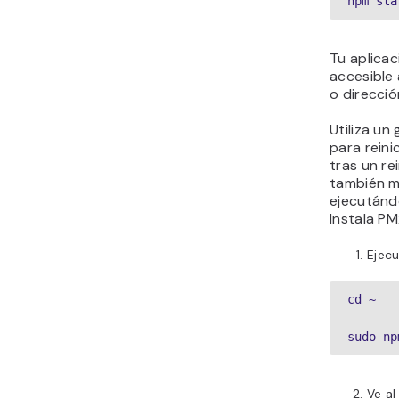
npm sta
Tu aplicac
accesible
o direcció
Utiliza u
para reini
tras un re
también ma
ejecutánd
Instala PM
Ejecu
cd ~

sudo np
Ve al