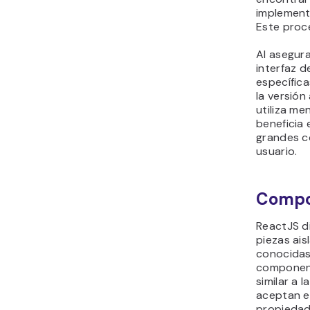
implement
Este pro
Al asegura
interfaz d
específica
la versió
utiliza me
beneficia
grandes c
usuario.
Compo
ReactJS di
piezas ais
conocida
component
similar a 
aceptan e
propiedad