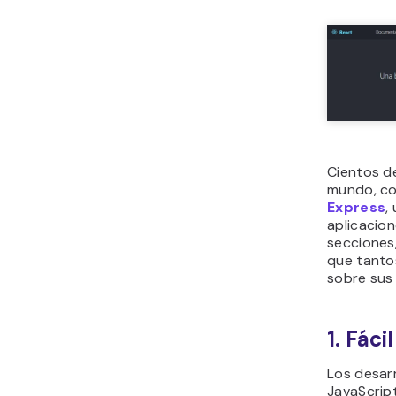
Cientos d
mundo, 
Express
,
aplicacion
secciones,
que tanto
sobre sus
1. Fáci
Los desar
JavaScript