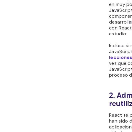
en muy po
JavaScrip
component
desarrolla
con React 
estudio.
Incluso si
JavaScrip
leccione
vez que c
JavaScript
proceso d
2. Ad
reutili
React te 
han sido 
aplicacio