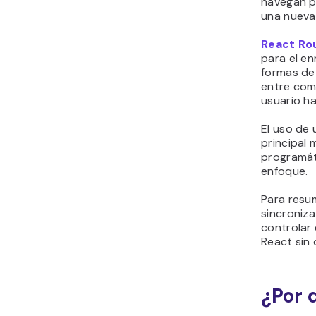
navegan p
una nueva
React Ro
para el en
formas de
entre com
usuario ha
El uso de
principal
programát
enfoque.
Para resu
sincroniza
controlar 
React sin 
¿Por 