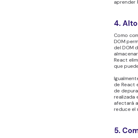
aprender 
4. Alt
Como come
DOM permi
del DOM de
almacenar 
React elim
que puede 
Igualmente
de React e
de depura
realizada
afectará a
reduce el 
5. Com