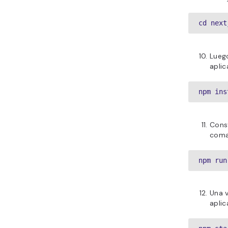
cd next
Luego
aplic
npm ins
Const
coma
npm run
Una v
aplic