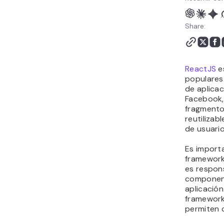
Share:
ReactJS
es
populare
de aplica
Facebook,
fragmento
reutilizab
de usuari
Es import
framework
es respons
component
aplicación
framewor
permiten 