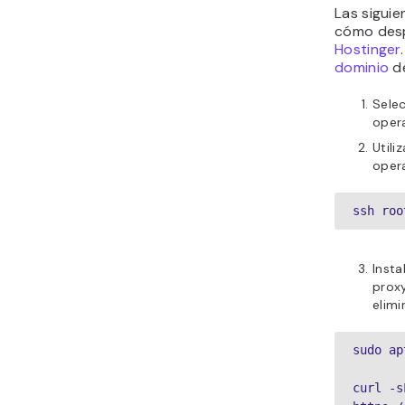
Las siguie
cómo desp
Hostinger
dominio
d
Selec
oper
Utili
opera
ssh roo
Insta
proxy
elim
sudo ap
curl -sL