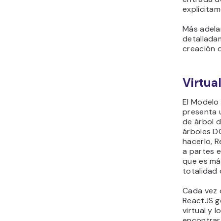
explícitam
Más adelan
detalladam
creación 
Virtua
El Modelo
presenta 
de árbol 
árboles DO
hacerlo, R
a partes e
que es más
totalidad 
Cada vez 
ReactJS g
virtual y 
encontrar