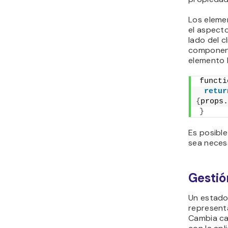
Los eleme
el aspecto
lado del c
component
elemento 
functi
retur
{
props.
}
Es posibl
sea necesa
Gestió
Un estado
represent
Cambia ca