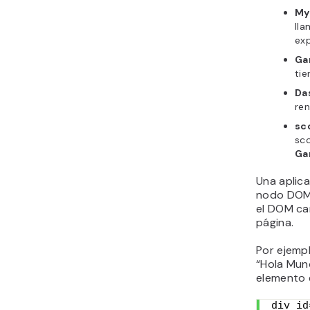
My
lla
exp
Ga
tie
Da
ren
sc
sco
Ga
Una aplica
nodo DOM 
el DOM cam
página.
Por ejempl
“Hola Mund
elemento
div id