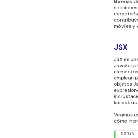
librerías 
secciones
caracterí
contribuye
móviles y
JSX
JSX es una
JavaScript
elementos
emplean p
objetos J
expresione
incrustaci
las estru
Veamos un
cómo incr
const
 