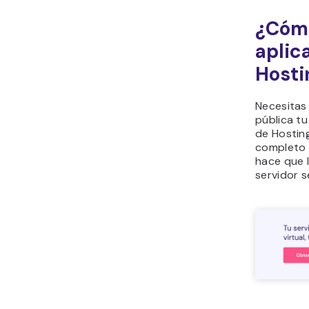
¿Cómo
aplic
Hosti
Necesitas
pública tu
de Hostin
completo y
hace que l
servidor se