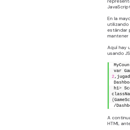
represent
JavaScript
En la mayo
utilizando
estándar 
mantener e
Aquí hay 
usando JS
MyCoun
var Ga
2
,jugad
Dashbo
h1
>
 Sc
classNa
{
GameSc
/Dashb
A continua
HTML ante