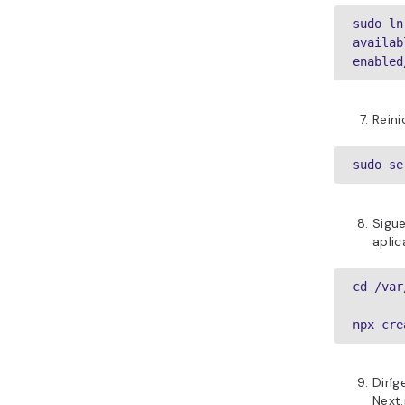
sudo ln
availab
enabled
Rein
sudo se
Sigue
aplic
cd /var
npx cre
Diríg
Next.