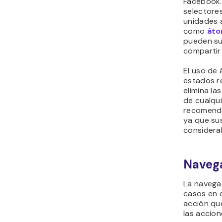
Facebook.
selectores
unidades 
como
át
pueden su
compartir
El uso de 
estados re
elimina la
de cualqu
recomenda
ya que su
considera
Naveg
La navegac
casos en q
acción que
las accion