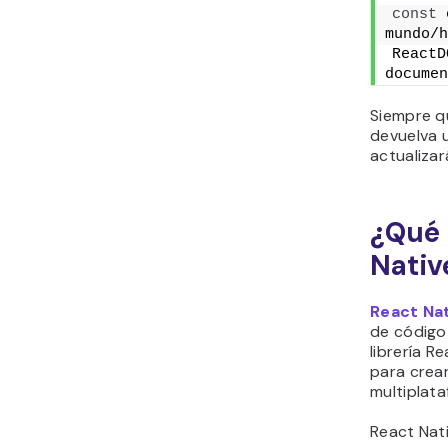
const
 
mundo/h
ReactD
documen
Siempre q
devuelva u
actualizar
¿Qué 
Nativ
React Na
de código
librería R
para crea
multiplata
React Nati