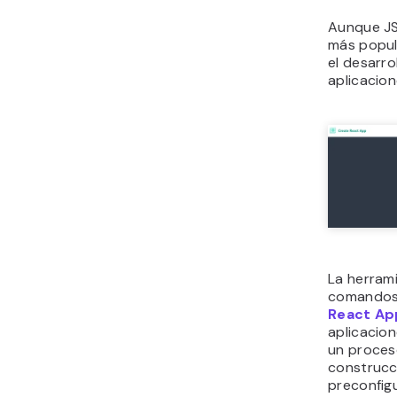
Aunque JS
más popul
el desarr
aplicacion
La herrami
comandos 
React Ap
aplicacio
un proces
construcc
preconfig