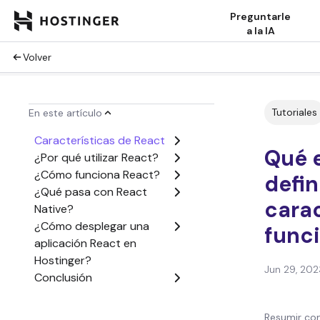
Preguntarle
a la IA
Volver
Tutoriales
En este artículo
Características de React
Qué e
¿Por qué utilizar React?
¿Cómo funciona React?
defin
¿Qué pasa con React
carac
Native?
¿Cómo desplegar una
func
aplicación React en
Hostinger?
Jun 29, 202
Conclusión
Resumir con