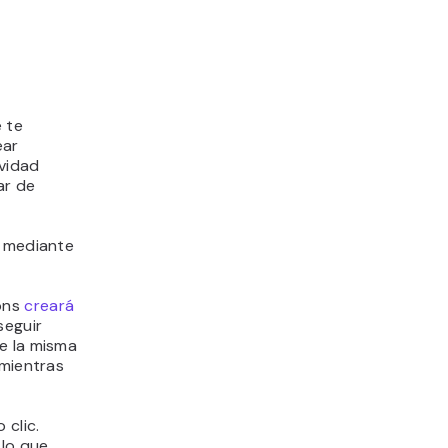
 te
ear
ividad
ar de
s mediante
zons
creará
seguir
e la misma
 mientras
 clic.
 lo que