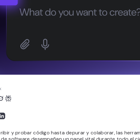
:
ibir y probar código hasta depurar y colaborar, las herra
o de software desempeñan un papel vital durante todo el ci