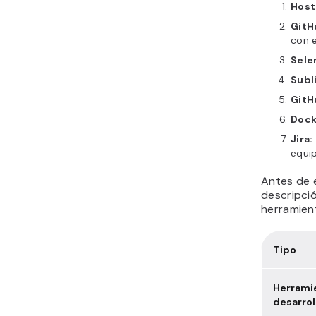
herramientas de diseño
Host
de software son
GitH
esenciales?
con e
Sele
Subl
GitH
Dock
Jira:
equi
Antes de e
descripció
herramien
Tipo
Herrami
desarrol