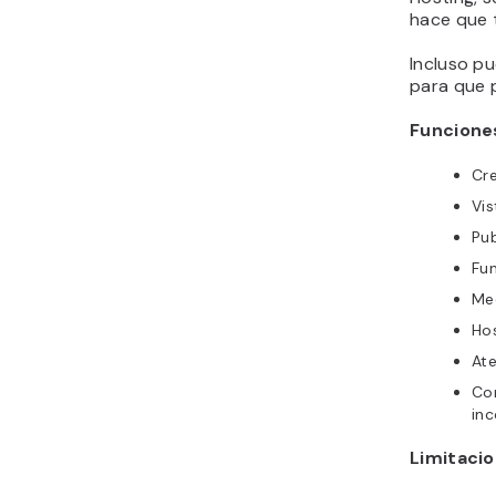
hace que t
Incluso pu
para que 
Funciones
Cre
Vis
Pub
Fu
Med
Hos
Ate
Con
inc
Limitaci