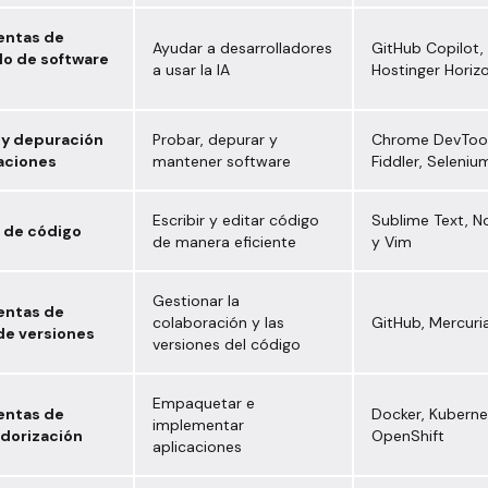
entas de
Ayudar a desarrolladores
GitHub Copilot, 
lo de software
a usar la IA
Hostinger Horiz
 y depuración
Probar, depurar y
Chrome DevTool
aciones
mantener software
Fiddler, Seleniu
Escribir y editar código
Sublime Text, 
 de código
de manera eficiente
y Vim
Gestionar la
entas de
colaboración y las
GitHub, Mercuria
de versiones
versiones del código
Empaquetar e
entas de
Docker, Kuberne
implementar
dorización
OpenShift
aplicaciones