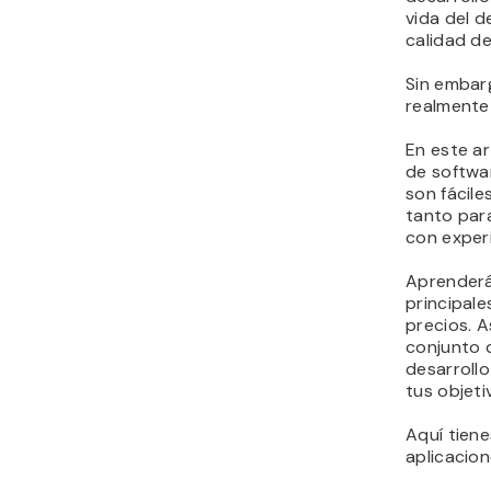
vida del d
de gestión de proyectos
calidad d
y comunicación
15. Jira
Sin embarg
16. Asana
realmente 
17. Monday.com
En este ar
18. Slack
de softwa
19. Figma
son fácile
20. Sketch
tanto par
21. Miro
con experi
22. Visio
Aprenderá
23. Lucidchart
principale
24. ClickUp
precios. A
25. Trello
conjunto d
¿Cuáles son los criterios
desarroll
más importantes para
tus objeti
elegir herramientas de
Aquí tiene
desarrollo web?
aplicacion
Entonces, ¿qué