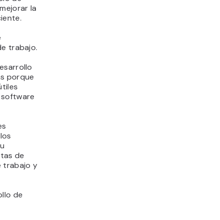
mejorar la
iente.
e
e trabajo.
esarrollo
as porque
tiles
 software
es
los
tu
ntas de
 trabajo y
llo de