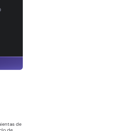
mientas de
clo de