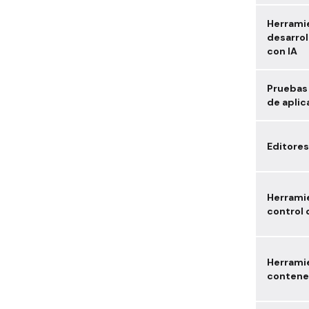
Herrami
desarrol
con IA
Pruebas
de aplic
Editores
Herrami
control 
Herrami
contene