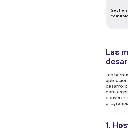
Gestión 
comunic
Las m
desar
Las herra
aplicacio
desarrollo
para empr
convertir 
programac
1. Ho