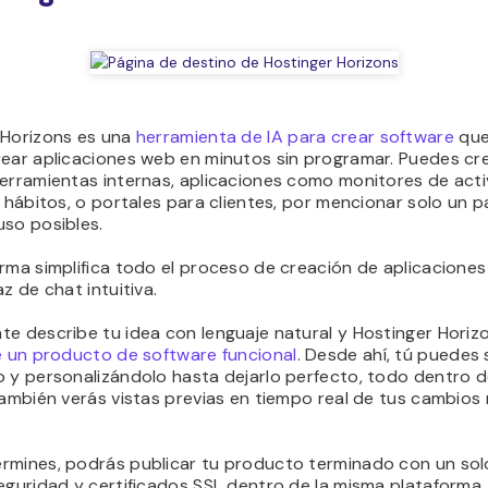
 Horizons es una
herramienta de IA para crear software
que
rear aplicaciones web en minutos sin programar. Puedes cr
herramientas internas, aplicaciones como monitores de act
e hábitos, o portales para clientes, por mencionar solo un p
uso posibles.
rma simplifica todo el proceso de creación de aplicacione
az de chat intuitiva.
te describe tu idea con lenguaje natural y Hostinger Hori
e un producto de software funcional
. Desde ahí, tú puedes 
o y personalizándolo hasta dejarlo perfecto, todo dentro d
También verás vistas previas en tiempo real de tus cambios
rmines, podrás publicar tu producto terminado con un solo
eguridad y certificados SSL dentro de la misma plataforma,