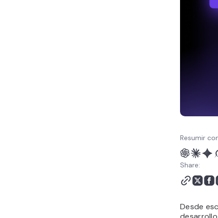
Chrome
5. Fiddler
6. Selenium
Los mejores editores de
código para desarrollo
web
7. Sublime Text
8. Notepad++
9. Vim
Las mejores herramientas
de control de versiones
10. GitHub
Resumir con
11. Mercurial
Mejor software para la
Share:
contenedorización
12. Docker
13. Kubernetes
14. OpenShift
Desde escr
Las mejores plataformas
desarroll