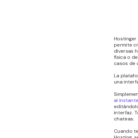
Hostinger
permite c
diversas 
física o d
casos de 
La platafo
una interf
Simplemen
al instant
editándol
interfaz. 
chateas.
Cuando te
Hosting, s