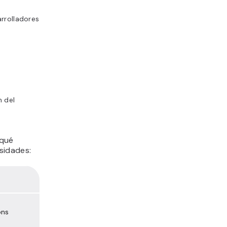
rrolladores
n del
 qué
sidades:
ons