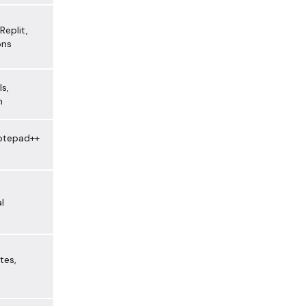
Replit,
ons
s,
m
Notepad++
l
tes,