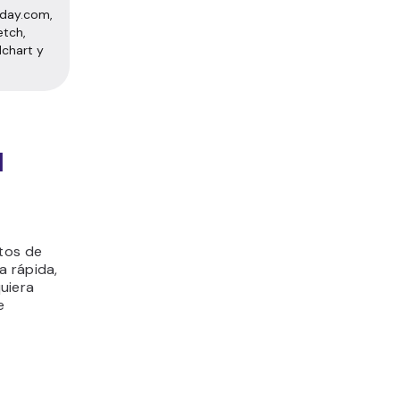
nday.com,
etch,
dchart y
l
tos de
a rápida,
uiera
e