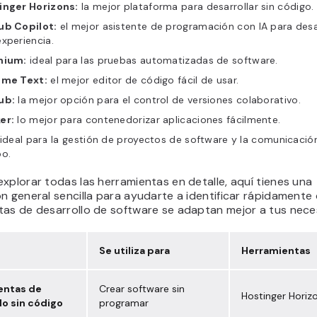
inger Horizons:
la mejor plataforma para desarrollar sin código.
ub Copilot:
el mejor asistente de programación con IA para desa
xperiencia.
nium:
ideal para las pruebas automatizadas de software.
ime Text:
el mejor editor de código fácil de usar.
ub:
la mejor opción para el control de versiones colaborativo.
er:
lo mejor para contenedorizar aplicaciones fácilmente.
ideal para la gestión de proyectos de software y la comunicació
po.
xplorar todas las herramientas en detalle, aquí tienes una
n general sencilla para ayudarte a identificar rápidamente
tas de desarrollo de software se adaptan mejor a tus nece
Se utiliza para
Herramientas
entas de
Crear software sin
Hostinger Horiz
lo sin código
programar