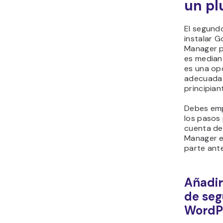
un pl
El segund
instalar G
Manager 
es mediant
es una op
adecuada 
principian
Debes emp
los pasos
cuenta de
Manager e
parte ante
Añadir
de seg
WordP