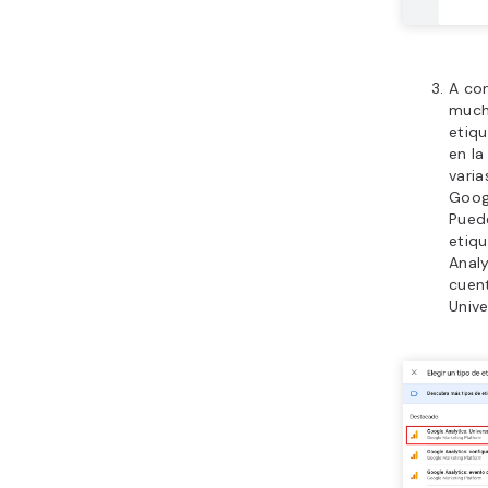
A con
much
etiq
en la
varia
Googl
Puede
etiqu
Analy
cuen
Unive