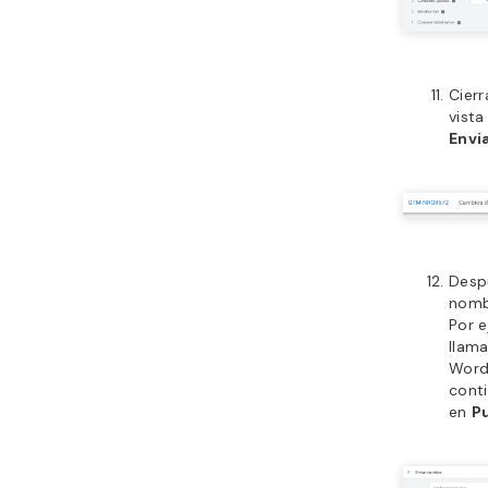
Cierr
vista
Envi
Despu
nombr
Por 
llam
Word
conti
en
P