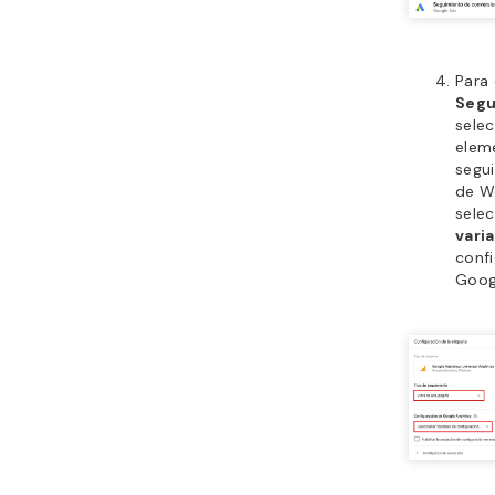
Para
Segu
selec
elem
segui
de W
sele
vari
conf
Googl