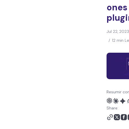
ones
plugi
Jul 22, 202
/
12 min L
Resumir con
Share: