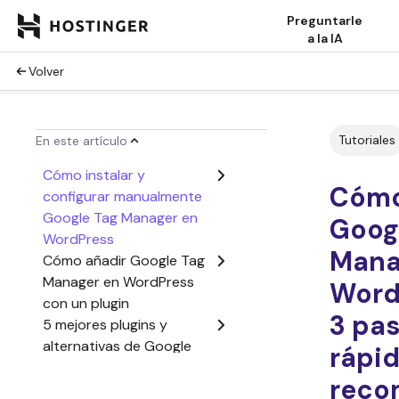
Preguntarle
a la IA
Volver
Tutoriales
En este artículo
Cómo instalar y
Cómo
configurar manualmente
Google Tag Manager en
Goog
WordPress
Mana
Cómo añadir Google Tag
Manager en WordPress
Word
con un plugin
3 pa
5 mejores plugins y
alternativas de Google
rápid
Tag Manager
reco
Conclusión