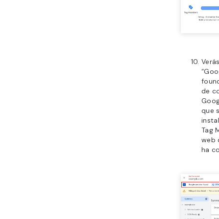
Verás
“Goo
found
de c
Goog
que s
insta
Tag M
web 
ha c