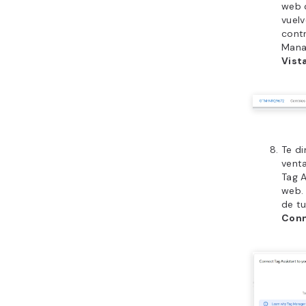
web 
vuelv
cont
Manag
Vist
Te di
vent
Tag A
web. 
de tu
Con