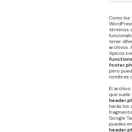
Como los 
WordPress
términos 
funcional
tener dife
archivos. 
típicos so
function
footer.p
pero pued
nombres d
El archivo
que suele 
header.p
harás los
fragmento
Google Ta
puedes en
header.p