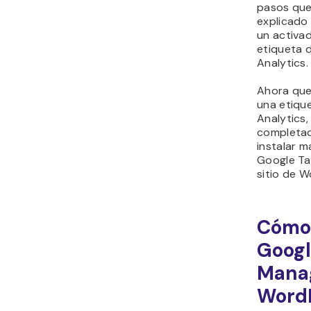
pasos qu
explicado
un activad
etiqueta d
Analytics.
Ahora que
una etiqu
Analytics,
completad
instalar 
Google Ta
sitio de W
Cómo
Googl
Mana
Word