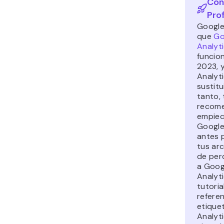
Con
Pro
Google
que
Go
Analyt
funcion
2023, 
Analyti
sustitu
tanto, 
recom
empiece
Google
antes 
tus ar
de per
a Goog
Analyti
tutoria
referen
etique
Analyt