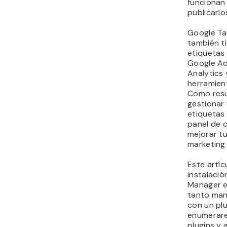
funcionan
publicarlo
Google T
también ti
etiquetas
Google Ad
Analytics 
herramien
Como resu
gestionar 
etiquetas
panel de 
mejorar t
marketing 
Este artíc
instalaci
Manager e
tanto ma
con un pl
enumerar
plugins y 