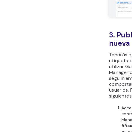
3. Pub
nueva 
Tendrás q
etiqueta 
utilizar G
Manager p
seguimien
comportam
usuarios. P
siguientes
Acce
cont
Manag
Añad
etiq