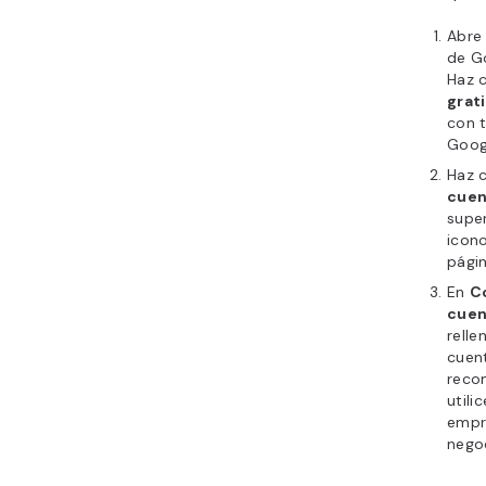
Abre 
de G
Haz c
grat
con 
Goog
Haz c
cuen
super
icono
págin
En
C
cuen
relle
cuent
reco
utili
empre
nego