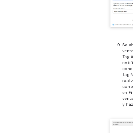
Se ab
venta
Tag A
notif
cone
Tag 
reali
corre
en
Fi
venta
y haz