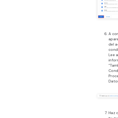
A con
apar
del a
condi
Lee 
info
“Tam
Cond
Proc
Dato
Haz c
tu cu