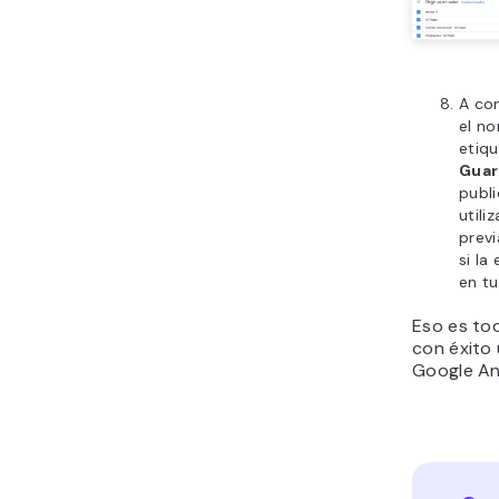
A co
el no
etiqu
Guar
publi
utili
prev
si la
en tu
Eso es to
con éxito
Google An