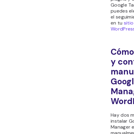
Google Ta
puedes ele
el seguim
en tu
siti
WordPres
Cómo 
y con
manu
Googl
Mana
Word
Hay dos 
instalar G
Manager 
manualmen