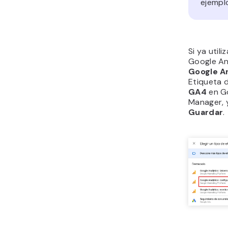
ejempl
Si ya util
Google Ana
Google An
Etiqueta 
GA4
en G
Manager, y
Guardar
.