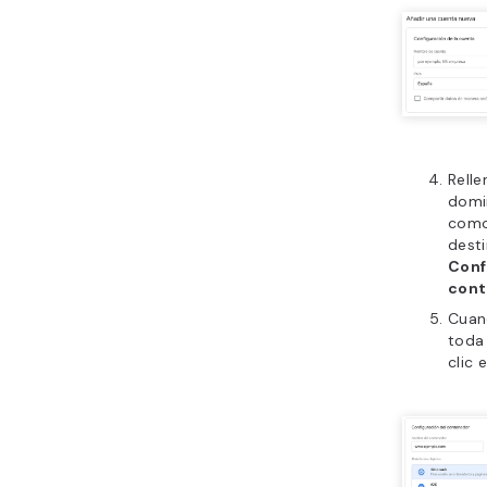
Rell
domi
como
dest
Conf
cont
Cuan
toda 
clic 