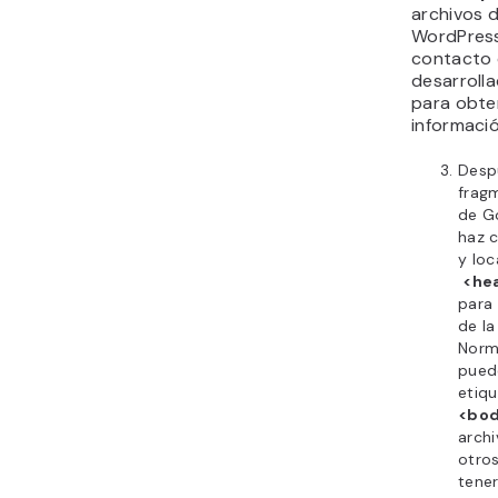
archivos 
WordPress
contacto 
desarroll
para obte
informació
Desp
frag
de G
haz c
y loc
<he
para 
de la
Norm
puede
etiq
<bo
archi
otro
tener