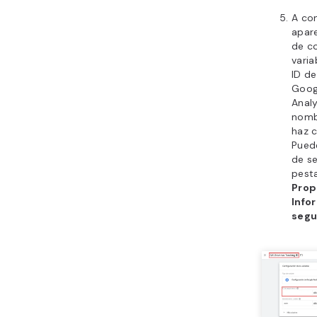
A con
apar
de c
varia
ID d
Googl
Analy
nombr
haz c
Pued
de se
pest
Prop
Info
segu