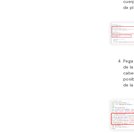
cuer
de pl
Pega 
de la
cabe
posib
de la