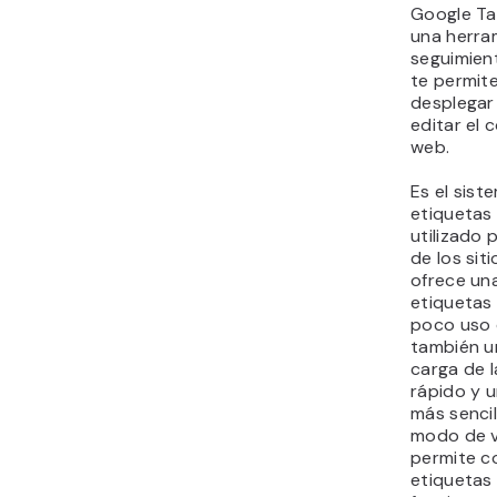
Google Ta
una herra
seguimien
te permite
desplegar 
editar el 
web.
Es el sist
etiquetas
utilizado 
de los sit
ofrece un
etiquetas 
poco uso 
también u
carga de 
rápido y u
más sencil
modo de v
permite c
etiquetas