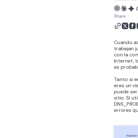
Share:
Cuando ac
trabajan j
con la con
Internet, 
es probab
Tanto si e
eres un v
puede ser 
sitio. Si 
DNS_PROB
errores q