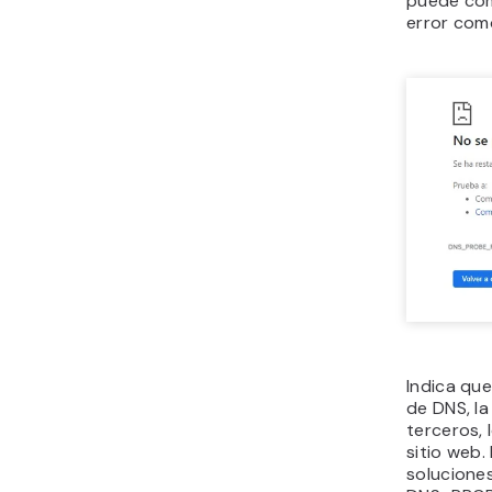
puede com
error co
Indica que
de DNS, la
terceros, 
sitio web.
soluciones