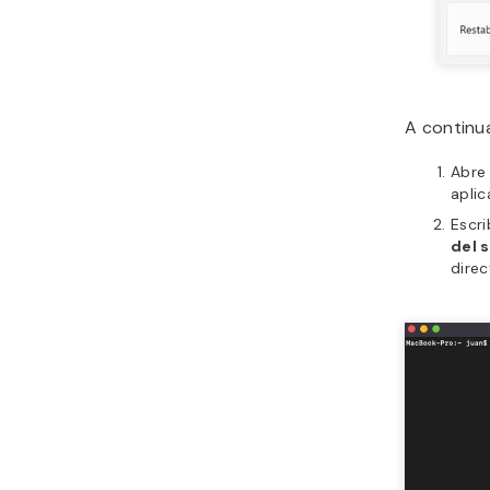
A continu
Abre
aplic
Escr
del 
direc