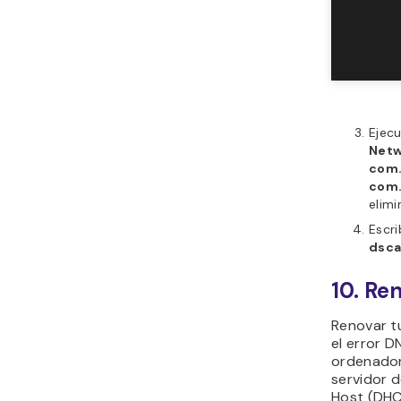
Ejec
Netw
com.
com.
elimi
Escr
dsca
10. Ren
Renovar tu
el error 
ordenador 
servidor 
Host (DHCP