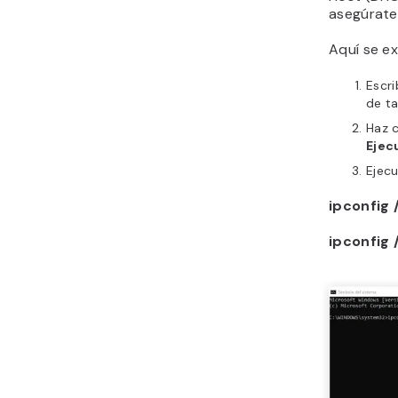
asegúrate 
Aquí se e
Escr
de ta
Haz 
Ejec
Ejecu
ipconfig 
ipconfig