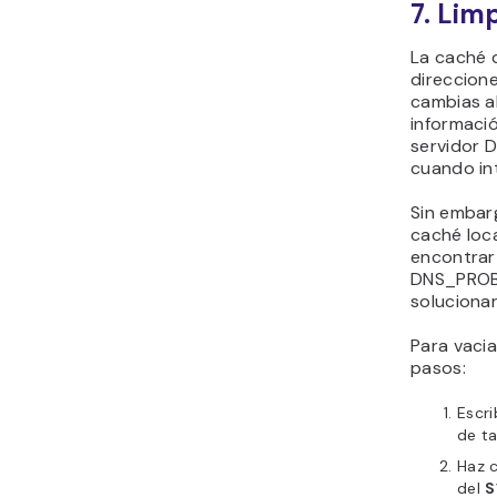
7. Lim
La caché d
direccione
cambias a
informació
servidor D
cuando int
Sin embarg
caché loc
encontrart
DNS_PROB
soluciona
Para vaci
pasos:
Escr
de ta
Haz c
del
S