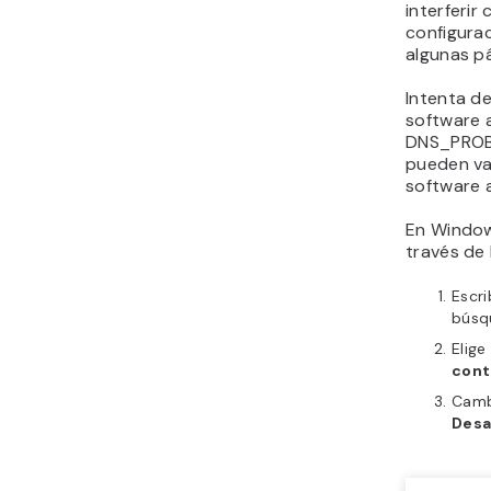
interferir
configura
algunas p
Intenta de
software a
DNS_PROB
pueden var
software a
En Window
través de 
Escr
búsq
Elige
cont
Camb
Desa