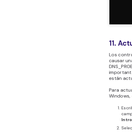
11. Act
Los contr
causar una
DNS_PROBE
important
están act
Para actua
Windows, 
Escr
camp
Intr
Sele