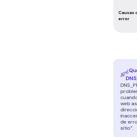
Causas 
error
¿
Qu
DNS
DNS_PR
proble
cuando
web as
direcci
inacces
de err
sitio”.