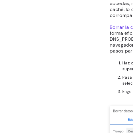
accedas, 
caché, lo 
corrompa 
Borrar la
forma efic
DNS_PROB
navegador
pasos par
Haz c
super
Pasa
sele
Elige