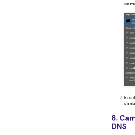
como
Escr
símb
8. Cam
DNS