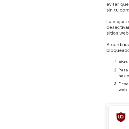
evitar que
sin tu con
La mejor 
desactiva
sitios web
A continu
bloqueado
Abre
Pasa
haz c
Desac
web.