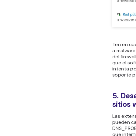
Ten en cu
a malware 
del firewa
que el sof
intenta p
soporte p
5. Des
sitios
Las exten
pueden ca
DNS_PROB
que interf