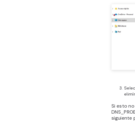
Selec
elimí
Si esto no
DNS_PROB
siguiente 