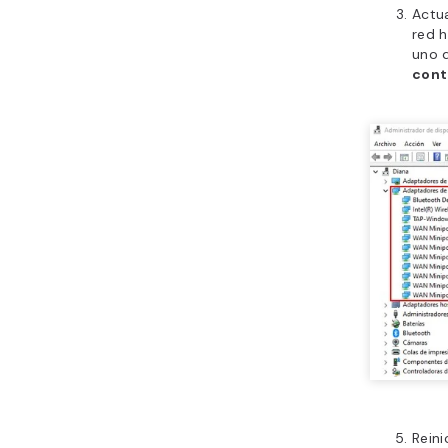
Actu
red h
uno 
cont
Reini