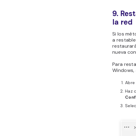
9. Res
la red
Si los mé
a restable
restaurará
nueva con
Para resta
Windows, 
Abre
Haz c
Conf
Sele