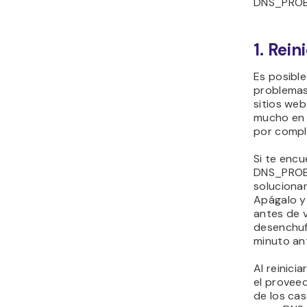
DNS_PROB
1. Rein
Es posibl
problemas
sitios web
mucho en 
por compl
Si te encu
DNS_PROB
soluciona
Apágalo y
antes de v
desenchufa
minuto ant
Al reinici
el proveed
de los cas