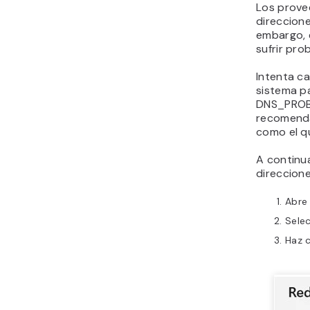
Los provee
direccione
embargo, 
sufrir pro
Intenta ca
sistema pa
DNS_PROB
recomenda
como el q
A continu
direccion
Abre
Sele
Haz c