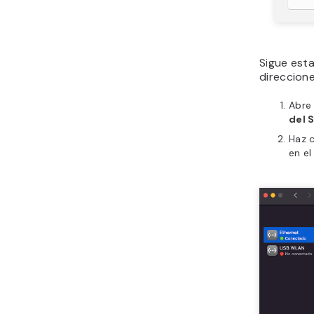
Sigue esta
direccion
Abre
del 
Haz c
en el