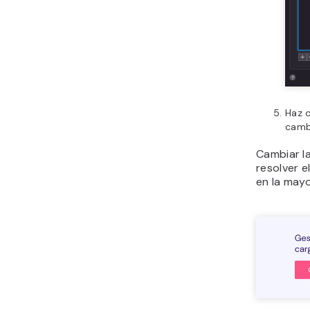
Haz c
camb
Cambiar la
resolver 
en la mayo