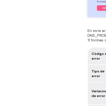
En este ar
DNS_PROB
11 formas 
Código 
error
Tipo de
error
Variacio
de error