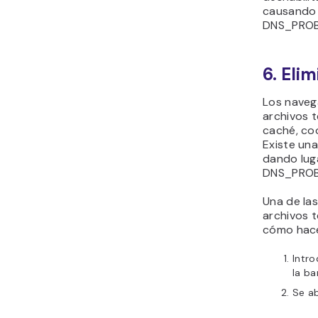
causando 
DNS_PROB
6. Eli
Los naveg
archivos 
caché, coo
Existe un
dando luga
DNS_PROB
Una de las
archivos t
cómo hace
Intr
la ba
Se ab