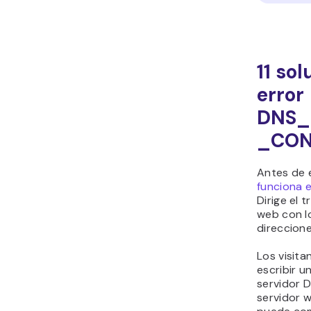
11 so
error
DNS_
_CON
Antes de 
funciona 
Dirige el 
web con lo
direccione
Los visita
escribir u
servidor D
servidor 