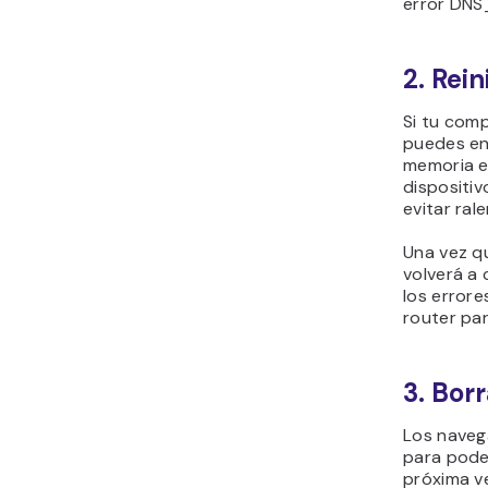
error DN
2. Rein
Si tu com
puedes en
memoria e 
dispositi
evitar ral
Una vez qu
volverá a 
los errore
router par
3. Bor
Los naveg
para pode
próxima ve