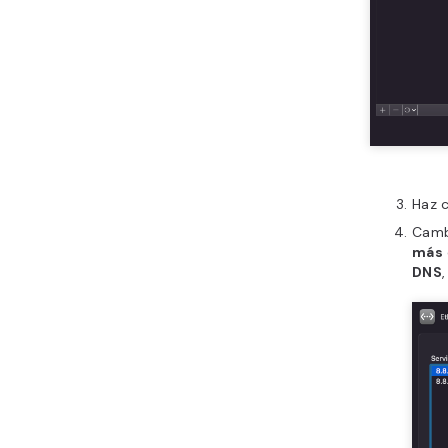
Haz c
Camb
más
DNS