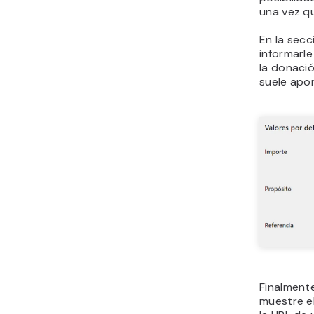
una vez qu
En la sec
informarle
la donació
suele apor
Finalment
muestre e