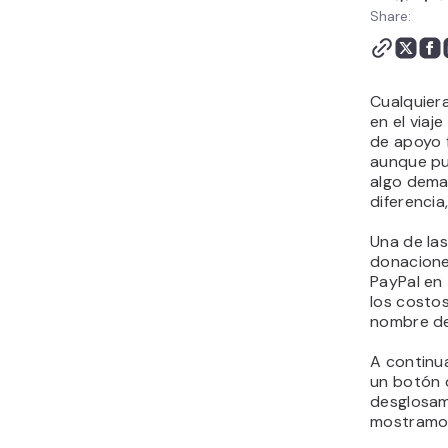
Share:
Cualquier
en el viaj
de apoyo 
aunque pu
algo dema
diferenci
Una de la
donacione
PayPal en t
los costo
nombre de
A continu
un botón 
desglosam
mostramos