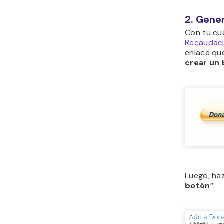
2. Gene
Con tu cu
Recaudaci
enlace que
crear un
Luego, haz
botón
“.