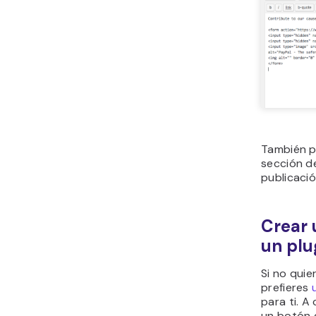
También p
sección de
publicació
Crear 
un plu
Si no quie
prefieres
para ti. 
un botón d