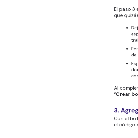
El paso 3 
que quizás
Dej
esp
tra
Per
de 
Esp
don
co
Al comple
“
Crear b
3. Agreg
Con el bo
el código 