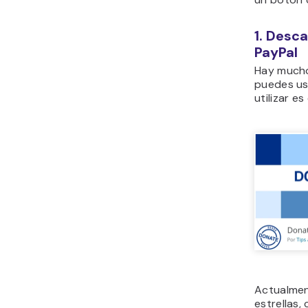
1. Desc
PayPal
Hay mucho
puedes usa
utilizar es
Actualment
estrellas,