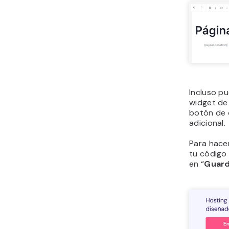
Incluso p
widget de 
botón de 
adicional.
Para hacer
tu código 
en “
Guard