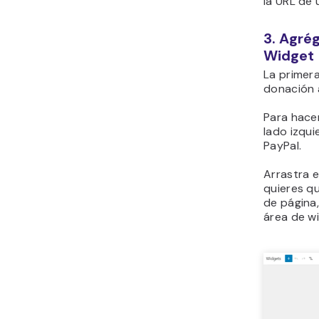
la URL de
3. Agrég
Widget
La primer
donación a
Para hacer
lado izqui
PayPal.
Arrastra e
quieres qu
de página
área de wi