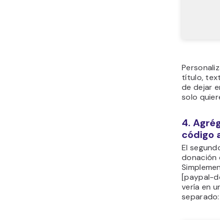
Personaliz
título, te
de dejar e
solo quie
4. Agrég
código 
El segund
donación 
Simplemen
[paypal-d
vería en 
separado: