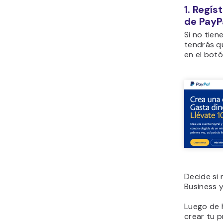
1. Regí
de PayP
Si no tien
tendrás qu
en el botó
Decide si
Business 
Luego de 
crear tu 