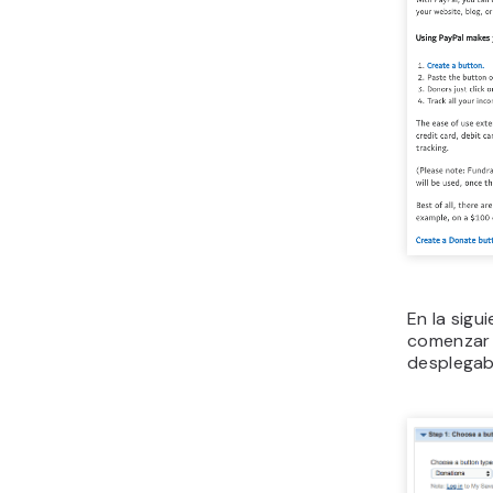
En la sigu
comenzar 
desplegabl