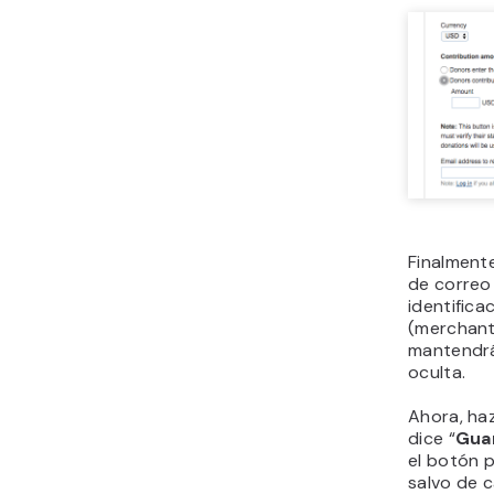
Finalmente
de correo 
identific
(merchant
mantendrá
oculta.
Ahora, haz
dice “
Gua
el botón 
salvo de c