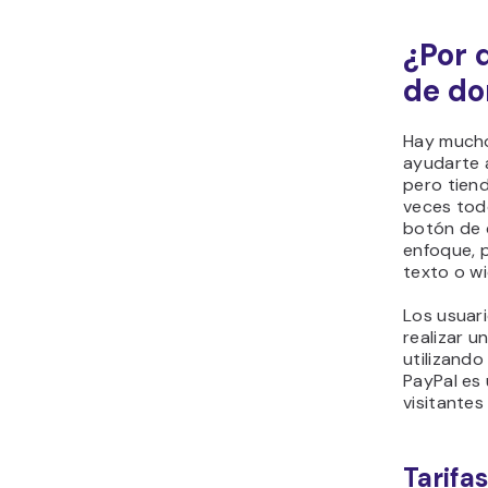
¿Por 
de do
Hay much
ayudarte 
pero tien
veces tod
botón de d
enfoque, 
texto o wi
Los usuar
realizar u
utilizando
PayPal es
visitantes
Tarifa