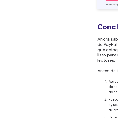
Concl
Ahora sab
de PayPal 
qué enfoq
listo para
lectores.
Antes de i
Agreg
dona
dona
Perso
ayuda
tu sit
Cons