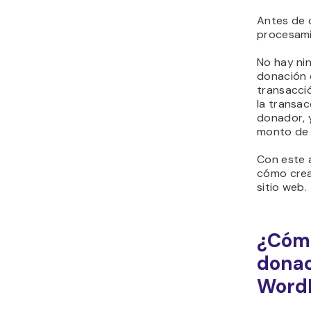
Antes de c
procesami
No hay ni
donación e
transacci
la transac
donador, 
monto de 
Con este 
cómo crea
sitio web.
¿Cómo
donac
Word