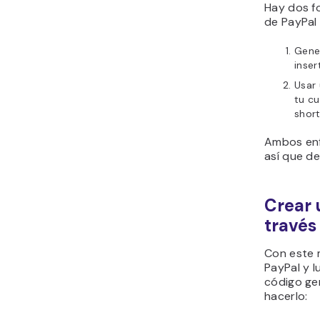
Hay dos f
de PayPal 
Gener
inser
Usar
tu cu
shor
Ambos enf
así que de
Crear 
través
Con este 
PayPal y l
código ge
hacerlo: