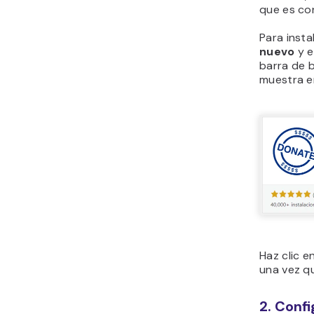
que es con
Para insta
nuevo
y e
barra de 
muestra e
Haz clic en
una vez q
2. Confi