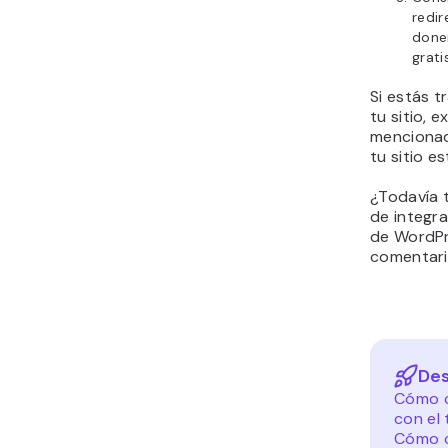
redi
donen
grati
Si estás 
tu sitio, 
mencionado
tu sitio e
¿Todavía 
de integra
de WordPr
comentari
Des
Cómo c
con el
Cómo c