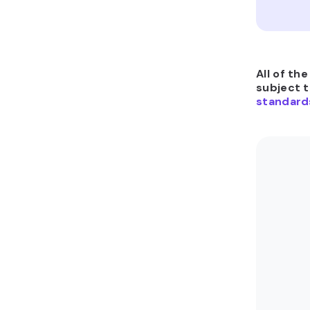
All of th
subject 
standard