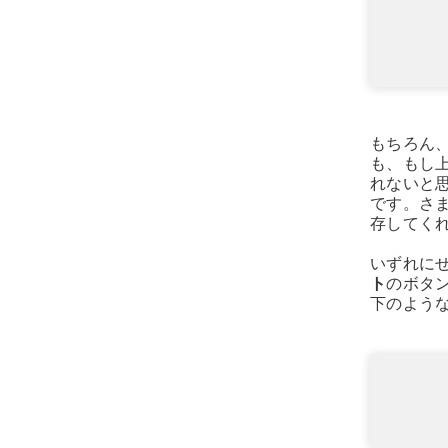
もちろん
も、もし
れないと
です。さ
存してく
いずれに
ト
のボタ
下のよう