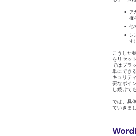
ア
権
他
シ
す
こうした状
をリセッ
ではプラ
単にでき
キュリテ
要なポイ
し続けて
では、具体
ていきま
Wor