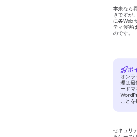
本来なら
きですが
に各We
ティ侵害
のです。
ポ
オンラ
理は最
ードマ
Wor
ことを
セキュリテ
るケース