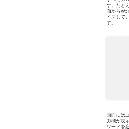
す。たと
面からWo
イズして
す。
画面には
力欄が表
ワードを