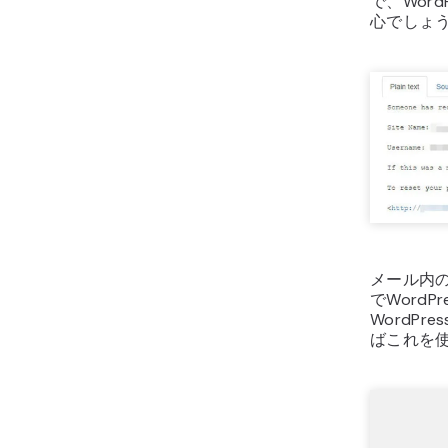
で、Wor
心でしょ
メール内
でWord
WordP
ばこれを