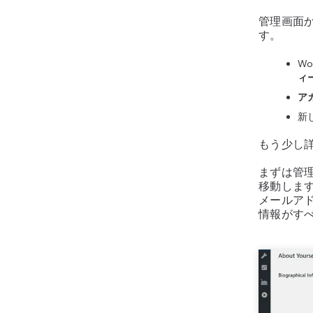
管理画面か
す。
W
ィ
ア
新
もう少し
まずは管
移動しま
メールア
情報がす