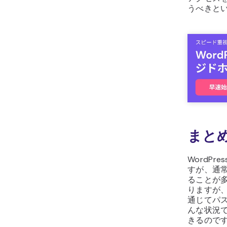
うべきと
まと
WordP
すが、通
ることが
りますが、
通じてパ
んな状況で
きるので