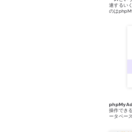
連するい
のはphpM
phpMyAd
操作でき
ータベー