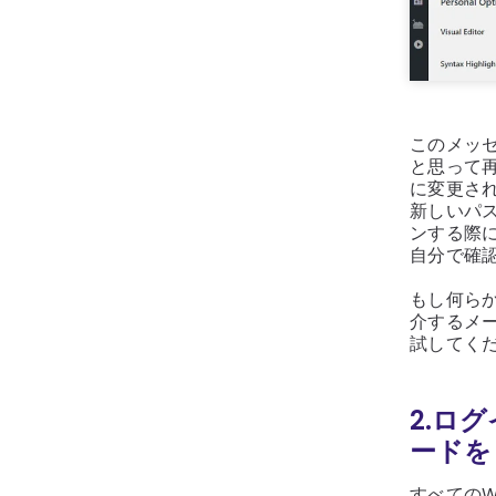
このメッ
と思って
に変更さ
新しいパ
ンする際
自分で確
もし何ら
介するメー
試してく
2.ログ
ードを
すべてのW