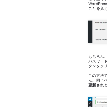
WordP
ことを覚
もちろん
パスワー
タンをク
この方法
ん。同じ
更新され