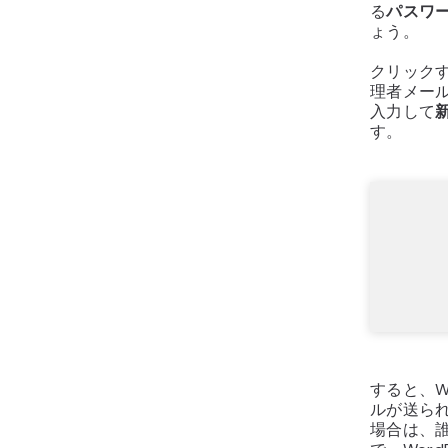
る
パスワ
ょう。
クリック
理者メー
入力して
す。
すると、W
ルが送ら
場合は、