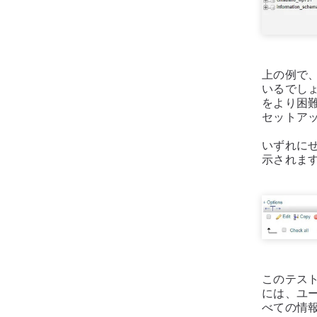
上の例で
いるでし
をより困難
セットア
いずれに
示されま
このテス
には、ユ
べての情