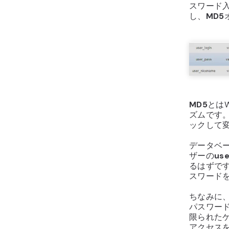
スワード
し、
MD5
MD5
とは
ズムです
ックして
データベ
ザーの
us
るはずです。
スワード
ちなみに
パスワー
限られた
アクセス