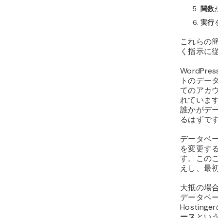
関数
実行
これらの
く指示に
WordP
トのデー
てのアカ
れていま
誰かがデ
るはずで
データベ
を変更す
す。この
えし、最
大抵の場
データベ
Hosti
ース
とい