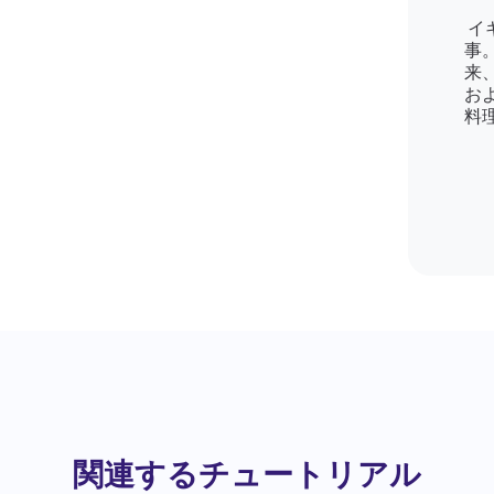
イ
事
来
お
料
関連するチュートリアル