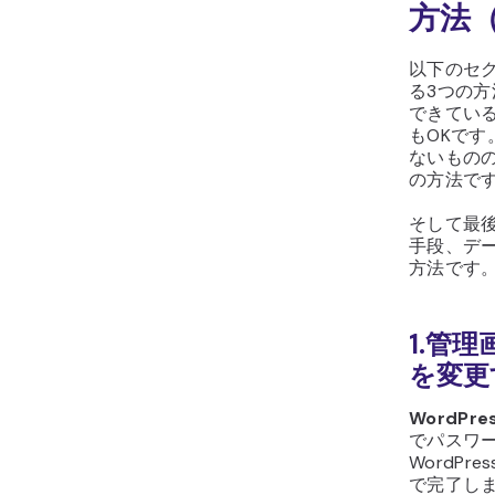
方法
以下のセク
る3つの
できてい
もOKです
ないもの
の方法で
そして最
手段、デー
方法です
1.管理
を変更
WordP
でパスワ
WordP
で完了し