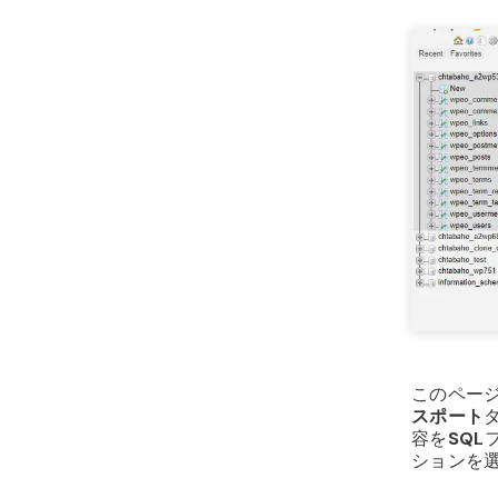
このペー
スポート
容を
SQL
ションを