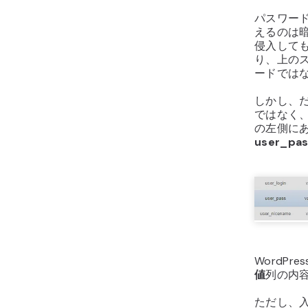
パスワー
えるのは
侵入して
り、上の
ードでは
しかし、
ではなく
の左側に
user_pas
WordP
値
列の内
ただし、