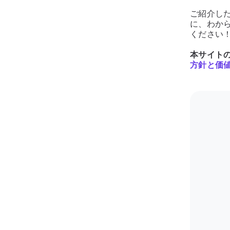
ご紹介した
に、わか
ください
本サイト
方針と価