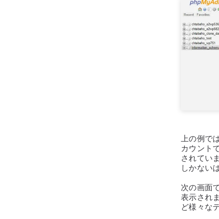
上の例では
カウント
されてい
しかない
次の画面
表示され
ど様々な