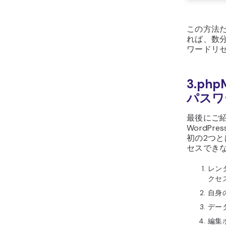
この方法
れば、数分
ワードリ
3.ph
パスワ
最後にご
WordP
初の2つ
セスでき
レン
クセ
自身
デー
編集