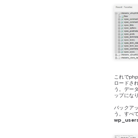
これでph
ロードさ
う。デー
ップにな
バックア
う。すべ
wp_user