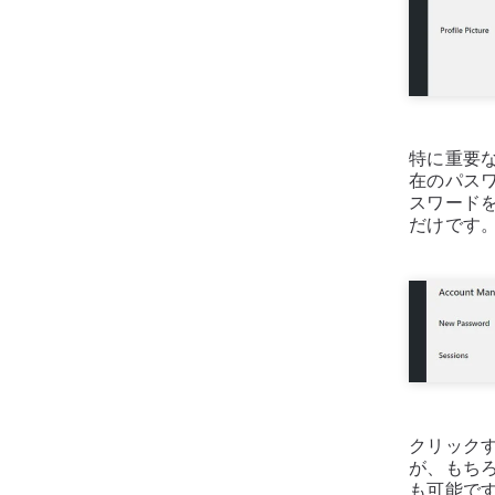
特に重要
在のパスワ
スワード
だけです
クリックす
が、もち
も可能で