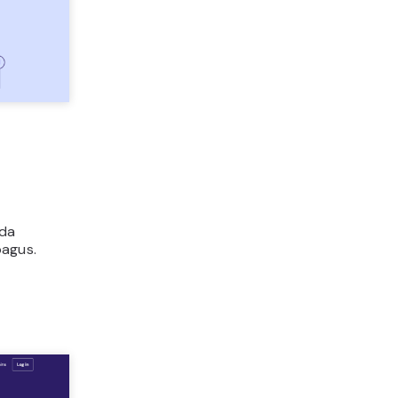
nda
agus.