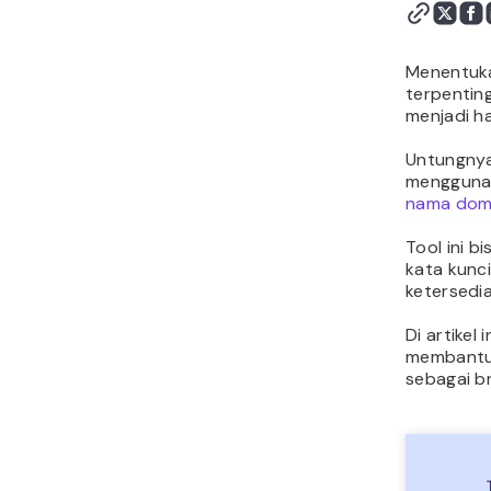
Menentuka
terpentin
menjadi h
Untungnya
menggunak
nama dom
Tool ini 
kata kunc
ketersedi
Di artikel
membantu 
sebagai br