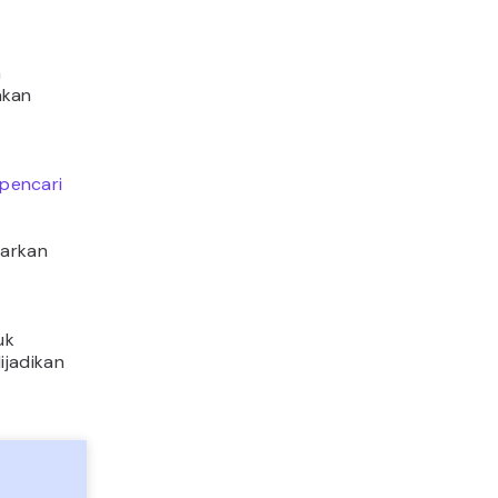
h
akan
pencari
sarkan
uk
ijadikan