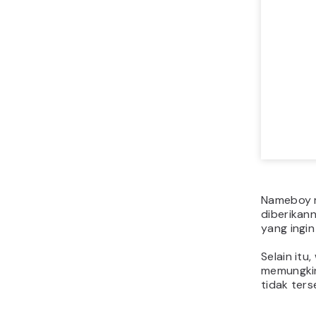
Nameboy m
diberikann
yang ingi
Selain itu
memungkin
tidak ters