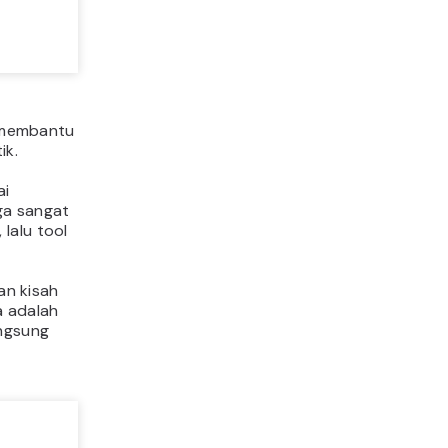
a membantu
ik.
ai
ga sangat
lalu tool
an kisah
a adalah
angsung