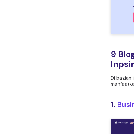
9 Blo
Inpsi
Di bagian
manfaatka
1.
Busi