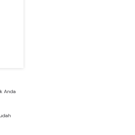
uk Anda
sudah
.