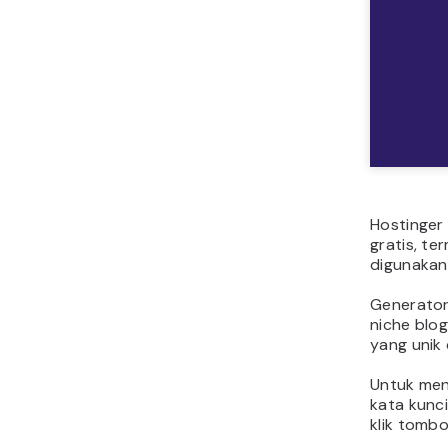
Hostinge
gratis, t
digunakan
Generator
niche blog
yang unik 
Untuk men
kata kunc
klik tomb