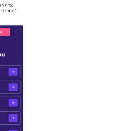
n yang
 “trend”: