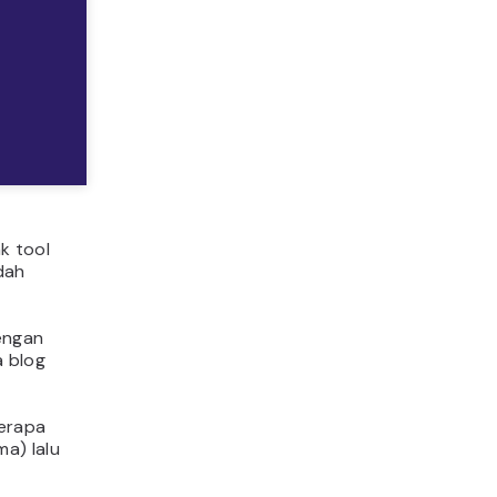
k tool
dah
engan
a blog
erapa
a) lalu