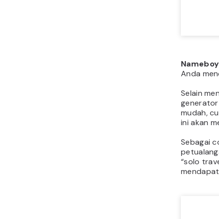
Namebo
Anda mene
Selain me
generator
mudah, cu
ini akan m
Sebagai c
petualanga
“solo trav
mendapatka