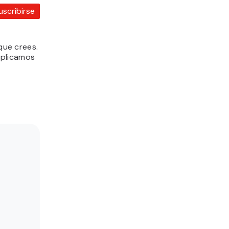
uscribirse
ue crees.
xplicamos