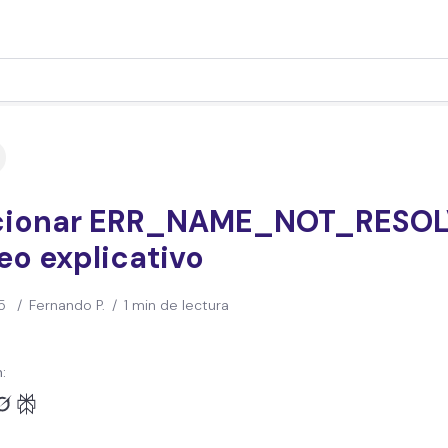
cionar ERR_NAME_NOT_RESO
eo explicativo
5
/
Fernando P.
/
1 min de lectura
: