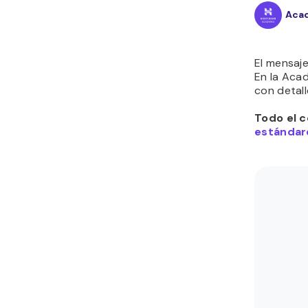
Acad
El mensaj
En la Aca
con detall
Todo el c
estándare