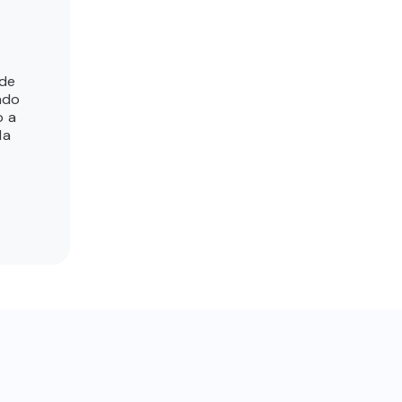
 de
ndo
o a
la