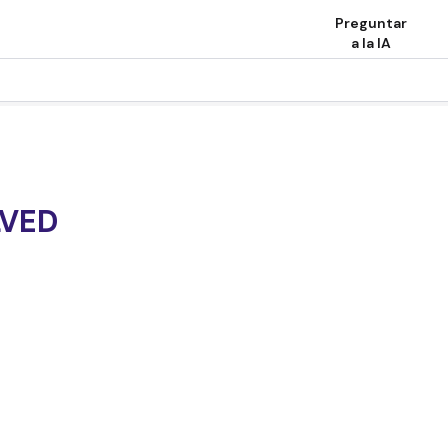
Preguntar
a la IA
LVED