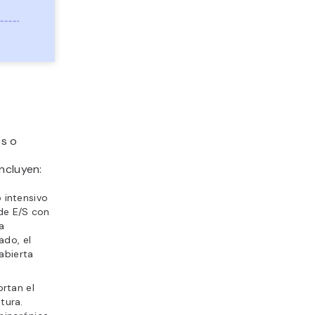
os o
ncluyen:
 intensivo
de E/S con
a
ado, el
abierta
rtan el
tura.