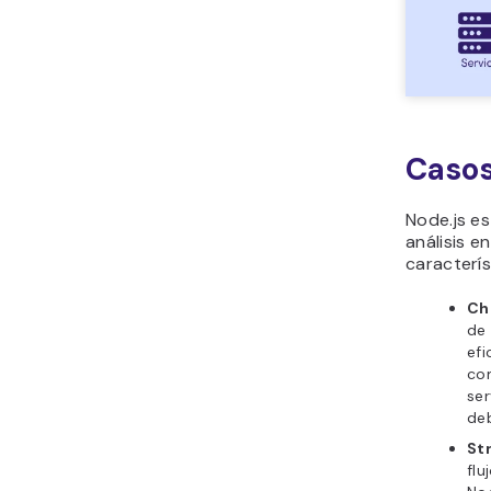
Casos
Node.js es
análisis e
caracterís
Ch
de 
efi
com
ser
deb
St
flu