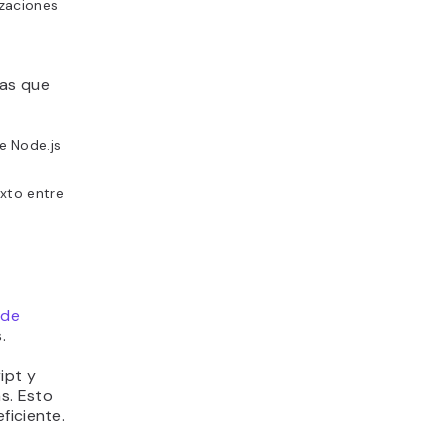
izaciones
l
las que
e Node.js
xto entre
de
.
ipt y
s. Esto
ficiente.