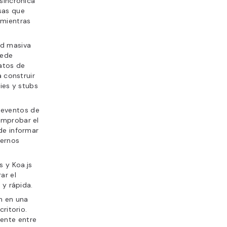
asincrónica
sas que
 mientras
ad masiva
uede
atos de
a construir
xies y stubs
e eventos de
omprobar el
de informar
ternos
 y Koa.js
ar el
 y rápida.
n en una
ritorio.
ente entre