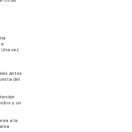
je otras
una
ra
. Una vez
ales antes
uesta del
atender
pidos y un
rea a la
tarea