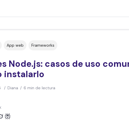
App web
Frameworks
es Node.js: casos de uso comu
instalarlo
3
/
Diana
/
6 min de lectura
: