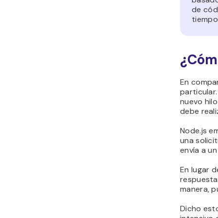
de códi
tiempo 
¿Cómo
En compara
particular
nuevo hilo
debe reali
Node.js e
una solici
envía a un
En lugar d
respuesta,
manera, p
Dicho est