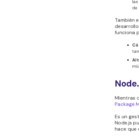
las
de 
También e
desarroll
funciona 
Có
tan
Alt
múl
Node.
Mientras q
Package 
Es un ges
Node.js p
hace que e