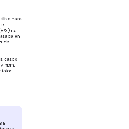
iliza para
de
(E/S) no
basada en
os de
us casos
 y npm.
stalar
rma
ftware