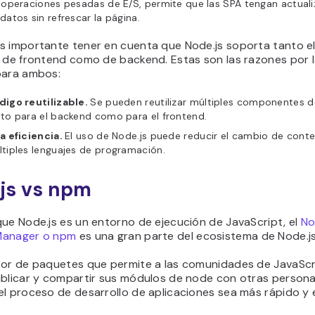
 operaciones pesadas de E/S, permite que las SPA tengan actual
datos sin refrescar la página.
s importante tener en cuenta que Node.js soporta tanto e
o de frontend como de backend. Estas son las razones por 
para ambos:
digo reutilizable.
Se pueden reutilizar múltiples componentes d
to para el backend como para el frontend.
a eficiencia.
El uso de Node.js puede reducir el cambio de conte
tiples lenguajes de programación.
js vs npm
ue Node.js es un entorno de ejecución de JavaScript, el
No
Manager o npm
es una gran parte del ecosistema de Node.js
tor de paquetes que permite a las comunidades de JavaScr
ublicar y compartir sus módulos de node con otras persona
l proceso de desarrollo de aplicaciones sea más rápido y e