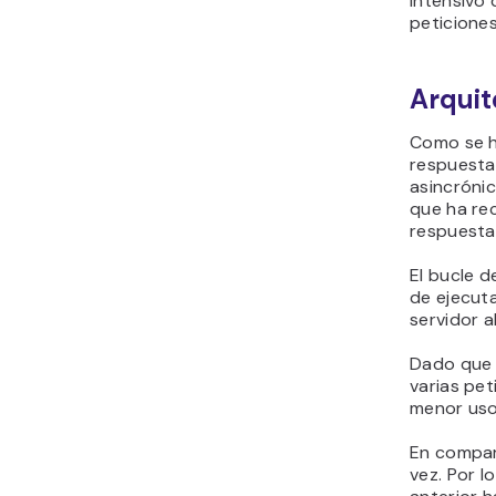
intensivo 
peticione
Arquit
Como se h
respuesta 
asincrónic
que ha rec
respuesta 
El bucle d
de ejecuta
servidor al
Dado que N
varias pe
menor uso
En compara
vez. Por l