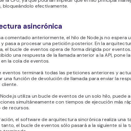
de la CPU, ya que podrían impedir que el hilo principal mane
s, bloqueándolo efectivamente.
ectura asincrónica
a comentado anteriormente, el hilo de Node.js no espera 
y pasa a procesar una petición posterior. En la arquitectu
a, el bucle de eventos opera de forma dirigida por eventos
ibido una respuesta de la llamada anterior a la API, pone la
en la cola de eventos.
e eventos terminará todas las peticiones anteriores y actu
r una función de devolución de llamada para enviar la resp
 cliente.
ode.js utiliza un bucle de eventos de un solo hilo, puede 
ticiones simultáneamente con tiempos de ejecución más rá
 de recursos.
ción, el software de arquitectura sincrónica realiza una ta
o tanto, el bucle de eventos sólo pasará a la siguiente si la 