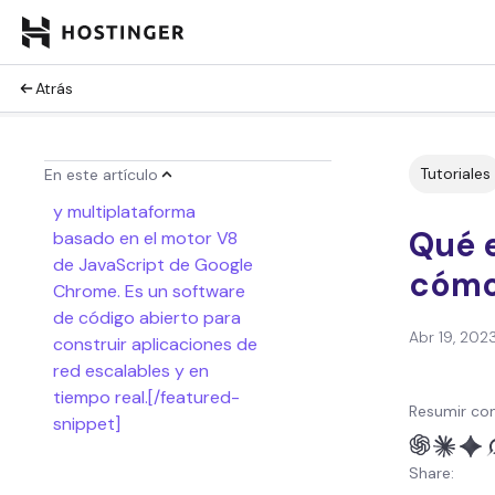
Atrás
[featured-snippet
title="¿Qué es Node.js?"]
Node.js es un entorno de
Tutoriales
En este artículo
ejecución de un solo hilo
y multiplataforma
Qué 
basado en el motor V8
de JavaScript de Google
cómo 
Chrome. Es un software
de código abierto para
Abr 19, 202
construir aplicaciones de
red escalables y en
tiempo real.[/featured-
Resumir con
snippet]
¿Cómo funciona Node.js?
Share:
Casos de uso de Node.js