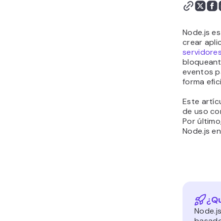
Node.js vs npm
Cómo instalar Node.js
Conclusión
Node.js es
crear apli
servidores
bloqueant
eventos p
forma efici
Este artíc
de uso co
Por últim
Node.js e
¿
Qu
Node.js
basado