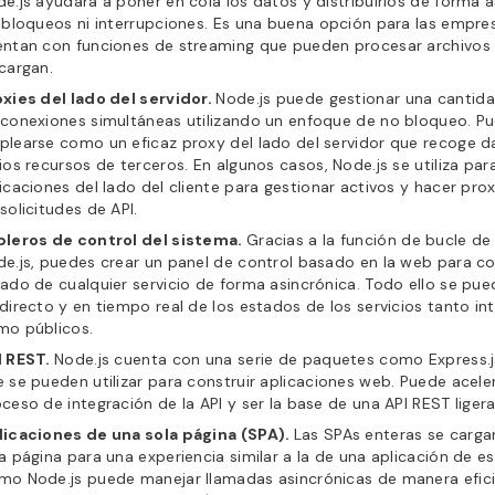
e.js ayudará a poner en cola los datos y distribuirlos de forma 
 bloqueos ni interrupciones. Es una buena opción para las empre
entan con funciones de streaming que pueden procesar archivos
cargan.
xies del lado del servidor.
Node.js puede gestionar una cantid
conexiones simultáneas utilizando un enfoque de no bloqueo. P
learse como un eficaz proxy del lado del servidor que recoge d
ios recursos de terceros. En algunos casos, Node.js se utiliza par
icaciones del lado del cliente para gestionar activos y hacer pro
solicitudes de API.
bleros de control del sistema.
Gracias a la función de bucle d
e.js, puedes crear un panel de control basado en la web para c
ado de cualquier servicio de forma asincrónica. Todo ello se pue
directo y en tiempo real de los estados de los servicios tanto in
mo públicos.
I REST.
Node.js cuenta con una serie de paquetes como Express.js
 se pueden utilizar para construir aplicaciones web. Puede aceler
ceso de integración de la API y ser la base de una API REST ligera
licaciones de una sola página (SPA).
Las SPAs enteras se carga
a página para una experiencia similar a la de una aplicación de esc
o Node.js puede manejar llamadas asincrónicas de manera efici