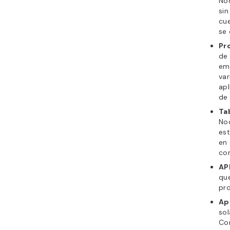
Nod
sin
cu
se 
Pro
de 
emp
var
apl
de 
Ta
Nod
est
en 
co
AP
que
pro
Ap
sol
Com