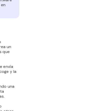
 en
o
rea un
es que
e envía
ecoge y la
ando una
sta
as.
o