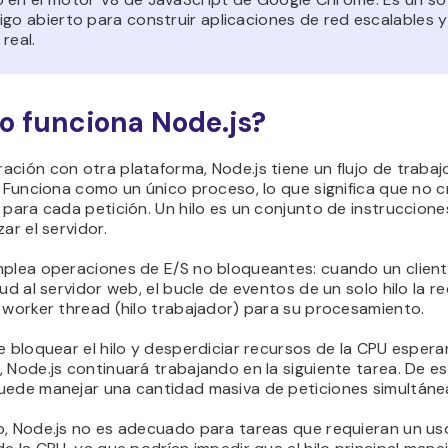
go abierto para construir aplicaciones de red escalables y
real.
 funciona Node.js?
ción con otra plataforma, Node.js tiene un flujo de trabaj
. Funciona como un único proceso, lo que significa que no c
 para cada petición. Un hilo es un conjunto de instruccion
zar el servidor.
mplea operaciones de E/S no bloqueantes: cuando un client
tud al servidor web, el bucle de eventos de un solo hilo la r
 worker thread (hilo trabajador) para su procesamiento.
e bloquear el hilo y desperdiciar recursos de la CPU esper
 Node.js continuará trabajando en la siguiente tarea. De e
uede manejar una cantidad masiva de peticiones simultáne
o, Node.js no es adecuado para tareas que requieran un us