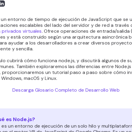
 un entorno de tiempo de ejecución de JavaScript que se ut
caciones escalables del lado del servidor y de red a través 
 privados virtuales
. Ofrece operaciones de entrada/salida 
es y está construido según una arquitectura asincrónica 
ara ayudar a los desarrolladores a crear diversos proyect
ente y sencilla.
ulo cubrirá cómo funciona node.js, y discutirá algunos de s
munes. También exploraremos las diferencias entre Node.js
o, proporcionaremos un tutorial paso a paso sobre cómo in
n Windows, macOS y Linux.
Descarga Glosario Completo de Desarrollo Web
é es Node.js?
 es un entorno de ejecución de un solo hilo y multiplatafo
 en el motor V8 de JavaScript de Google Chrome. Es un so