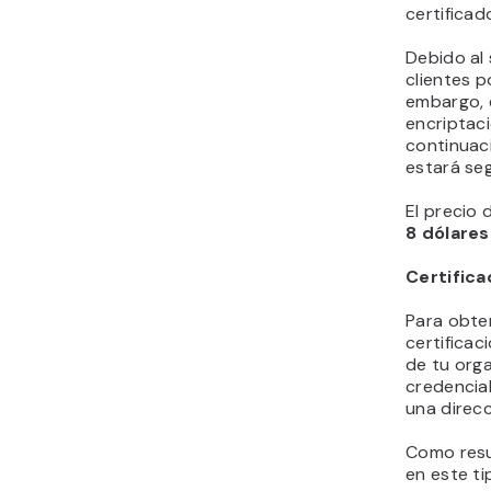
certificad
Debido al 
clientes p
embargo, e
encriptaci
continuaci
estará se
El precio 
8 dólares
Certifica
Para obten
certificac
de tu orga
credencial
una direcc
Como resul
en este ti