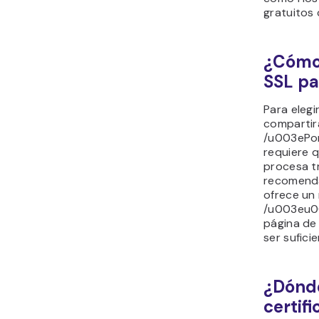
gratuitos
¿Cómo 
SSL pa
Para elegi
compartir
/u003ePor
requiere q
procesa tr
recomenda
ofrece un
/u003eu00
página de
ser suficie
¿Dónde
certif