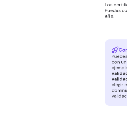
Los certif
Puedes co
año
.
Con
Puedes 
con un 
ejempl
valida
valida
elegir 
domini
validac