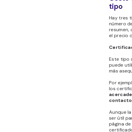
tipo
Hay tres t
número de
resumen, 
el precio 
Certifica
Este tipo
puede util
más asequ
Por ejempl
los certi
acercade
contacto
Aunque la 
ser útil 
página de 
certifica