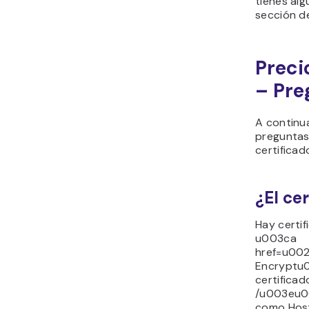
tienes alg
sección de
Preci
– Pre
A continu
preguntas
certificad
¿El ce
Hay certif
u003ca
href=u002
Encryptu0
certificad
/u003eu00
como Host