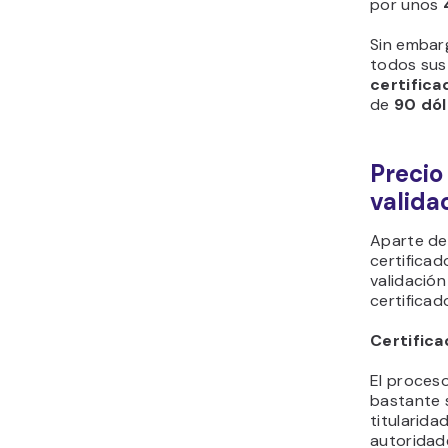
por unos
Sin embarg
todos sus
certific
de
90 dól
Precio
valida
Aparte del
certificad
validación
certificad
Certifica
El proceso
bastante s
titularida
autoridade