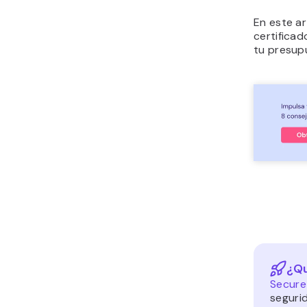
En este ar
certificad
tu presupu
¿Qu
Secure
seguri