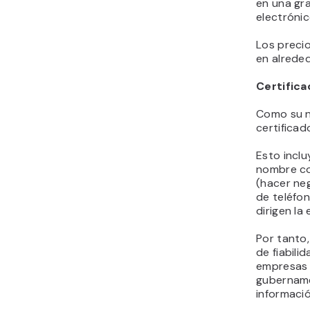
en una gr
electrónic
Los preci
en alrede
Certifica
Como su n
certificad
Esto inclu
nombre co
(hacer neg
de teléfo
dirigen la
Por tanto,
de fiabili
empresas 
gubername
informació