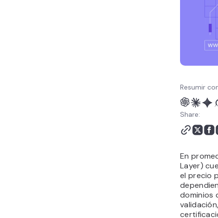
Resumir con
Share:
En promed
Layer) cu
el precio 
dependien
dominios 
validación
certificaci