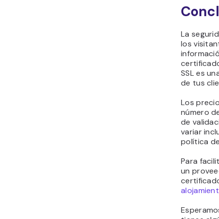
Concl
La segurid
los visit
informació
certificad
SSL es un
de tus cli
Los preci
número de
de validac
variar inc
política d
Para facil
un provee
certificad
alojamien
Esperamos 