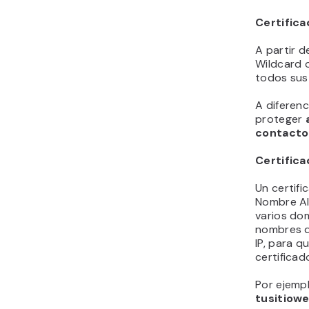
Certific
A partir 
Wildcard 
todos sus
A diferenc
proteger
contacto
Certific
Un certifi
Nombre Al
varios dom
nombres de
IP, para q
certificad
Por ejemp
tusitiow