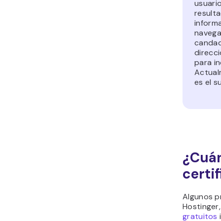
usuari
result
inform
navega
candado
direcci
para i
Actual
es el s
¿Cuán
certi
Algunos p
Hostinger
gratuitos