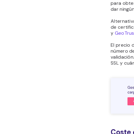
para obten
dar ningún
Alternati
de certif
y
GeoTrus
El precio 
número de
validació
SSL y cuá
Coste 