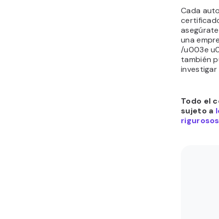
Cada auto
certificad
asegúrate
una empre
/u003e u
también pu
investigar
Todo el c
sujeto a
rigurosos