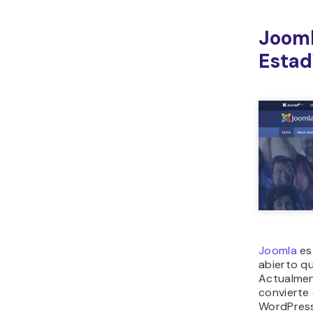
Jooml
Estad
Joomla
es
abierto q
Actualmen
convierte
WordPress