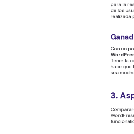
para la re
de los usu
realizada 
Ganad
Con un po
WordPre
Tener la 
hace que 
sea mucho
3. As
Comparare
WordPress
funcional