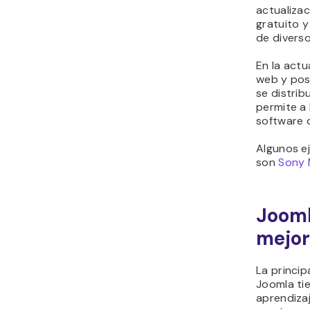
actualiza
gratuito y
de divers
En la actu
web y pos
se distrib
permite a 
software 
Algunos e
son
Sony 
Jooml
mejor
La princip
Joomla tie
aprendiza