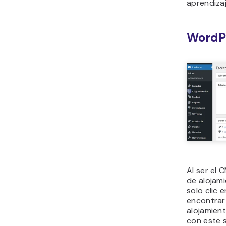
aprendiza
WordP
Al ser el
de alojam
solo clic 
encontra
alojamien
con este 