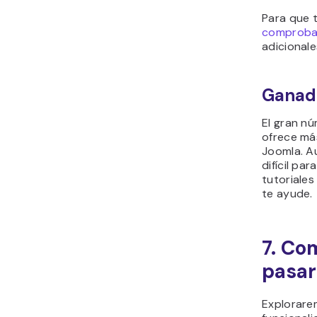
Para que t
comprobac
adicionale
Ganad
El gran n
ofrece
más
Joomla. A
difícil pa
tutoriales
te ayude.
7. Co
pasar
Explorar