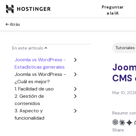
Preguntar
a la IA
Atrás
Tutoriales
En este artículo
Joomla vs WordPress -
Joom
Estadísticas generales
Joomla vs WordPress -
CMS d
¿Cuál es mejor?
1. Facilidad de uso
Mar 10, 202
2. Gestión de
contenidos
3. Aspecto y
Resumir con
funcionalidad
4. SEO
Share:
5.Soporte oficial