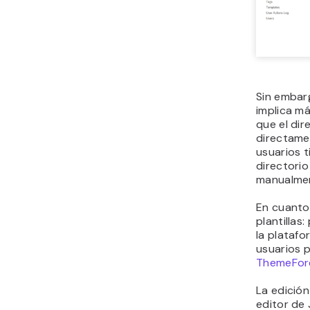
Sin embarg
implica m
que el dir
directame
usuarios t
directorio
manualme
En cuanto 
plantillas
la platafor
usuarios 
ThemeFor
La edición
editor de 