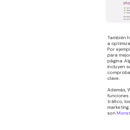
También h
a optimiz
Por ejemp
para mejor
página. Al
incluyen s
comprobac
clave.
Además, W
funciones 
tráfico, l
marketing.
son
Monst