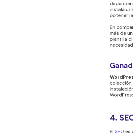
dependen d
instala u
obtener la
En compara
más de una
plantilla 
necesidad
Ganad
WordPre
colección
instalació
WordPres
4. SE
El
SEO
es 