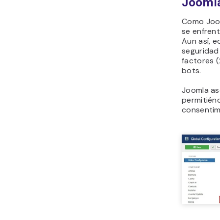
Jooml
Como Joom
se enfren
Aun así, e
seguridad
factores 
bots.
Joomla as
permitién
consentimi