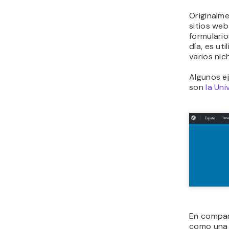
Originalm
sitios web
formulari
día, es ut
varios nic
Algunos e
son
la Un
En compa
como una 