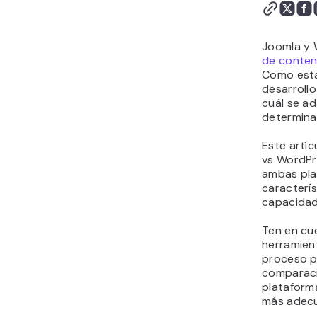
6. Seguridad
7. Comercio electrónico y
pasarelas de pago
Joomla y 
Conclusión
de conten
Como esta
Joomla vs WordPress -
desarrollo
Preguntas frecuentes
cuál se a
determinar
Este artí
vs WordPr
ambas pla
caracterís
capacidad
Ten en cu
herramient
proceso pa
comparaci
plataforma
más adecu