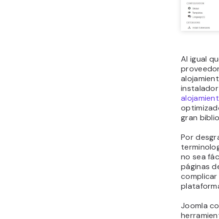
Al igual 
proveedor
alojamien
instalador
alojamien
optimizad
gran bibli
Por desgra
terminolog
no sea fác
páginas de
complicar
plataform
Joomla co
herramient