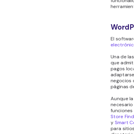
funcionali
herramient
WordP
El softwa
electróni
Una de la
que admit
pagos loc
adaptarse
negocios 
páginas de
Aunque la
necesario 
funciones
Store Fin
y
Smart C
para sitio