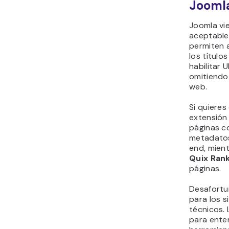
Jooml
Joomla vi
aceptables
permiten a
los título
habilitar
omitiend
web.
Si quieres
extensió
páginas 
metadatos
end, mien
Quix Ran
páginas.
Desafortu
para los 
técnicos.
para enten