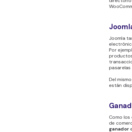
directori
WooComme
Jooml
Joomla ta
electrónic
Por ejemp
productos
transacci
pasarelas
Del mismo 
están dis
Ganad
Como los 
de comerci
ganador
e