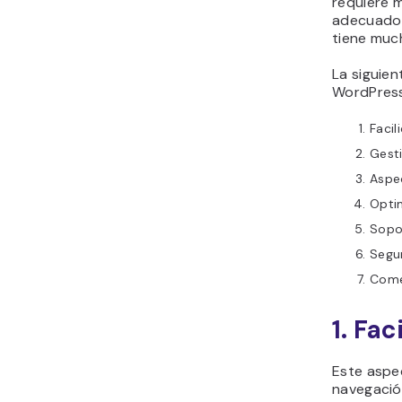
requiere 
adecuado 
tiene much
La siguie
WordPress
Facil
Gest
Aspe
Opti
Sopor
Segu
Come
1. Fac
Este aspec
navegación