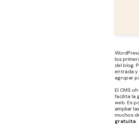
WordPress
los prime
del blog. 
entrada y 
agrupar p
El CMS ofr
facilita la
web. Es p
ampliar la
muchos de
gratuita
.