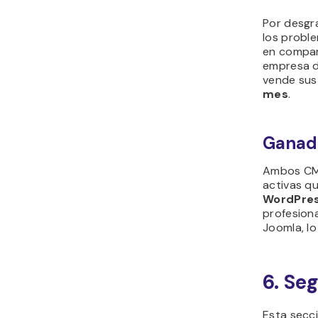
Por desgr
los proble
en compar
empresa d
vende sus
mes
.
Ganad
Ambos CM
activas q
WordPre
profesion
Joomla, l
6. Se
Esta secc