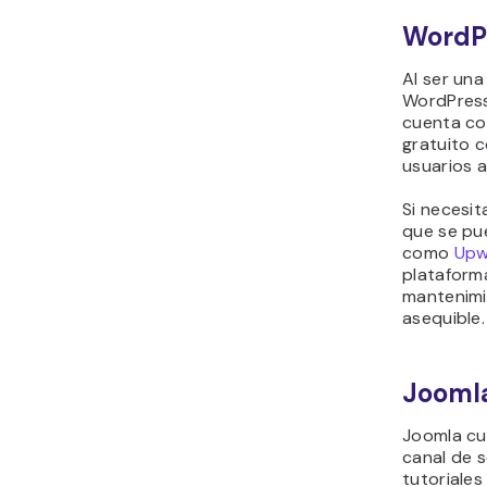
WordP
Al ser un
WordPress 
cuenta c
gratuito 
usuarios 
Si necesi
que se pu
como
Upw
plataform
mantenimie
asequible.
Jooml
Joomla cu
canal de 
tutoriales