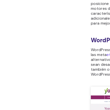
posicione 
motores d
caracterís
adicional
para mejor
WordP
WordPress
las meta
e
alternativ
sean desa
también of
WordPress