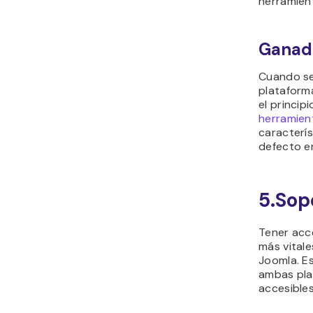
herramien
Ganad
Cuando se
plataform
el princip
herramien
caracterís
defecto e
5.Sopo
Tener acce
más vitale
Joomla. Es
ambas pla
accesible