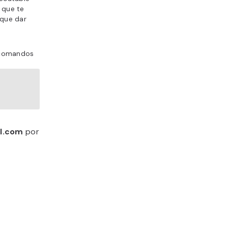
 que te
 que dar
s comandos
l.com
por