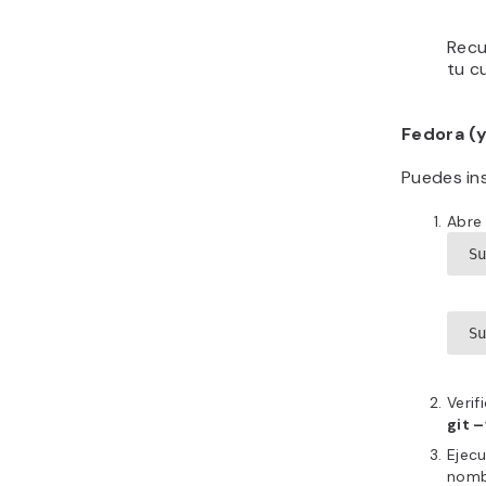
Recu
tu c
Fedora (
Puedes in
Abre 
S
S
Verif
git 
Ejecu
nomb