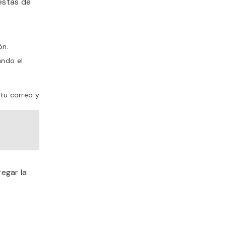
 estas de
ón.
ando el
 tu correo y
egar la