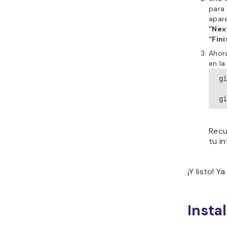
para 
apare
“Nex
“Fini
Ahora
en la
g
g
Recu
tu i
¡Y listo! 
Insta