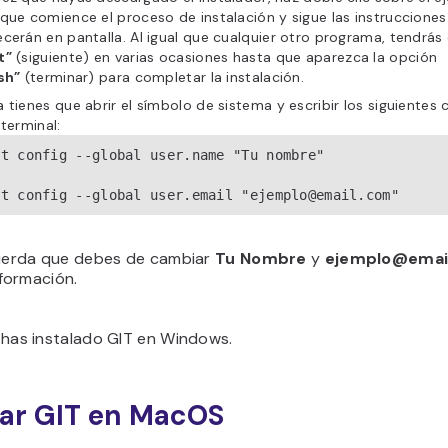
que comience el proceso de instalación y sigue las instrucciones
cerán en pantalla. Al igual que cualquier otro programa, tendrás
t”
(siguiente) en varias ocasiones hasta que aparezca la opción
sh”
(terminar) para completar la instalación.
 tienes que abrir el símbolo de sistema y escribir los siguiente
 terminal:
it config --global user.name "Tu nombre"

it config --global user.email "ejemplo@email.com"
erda que debes de cambiar
Tu Nombre
y
ejemplo@emai
nformación.
Ya has instalado GIT en Windows.
lar GIT en MacOS