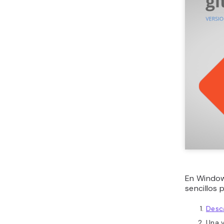
En Windows
sencillos 
Desc
Una v