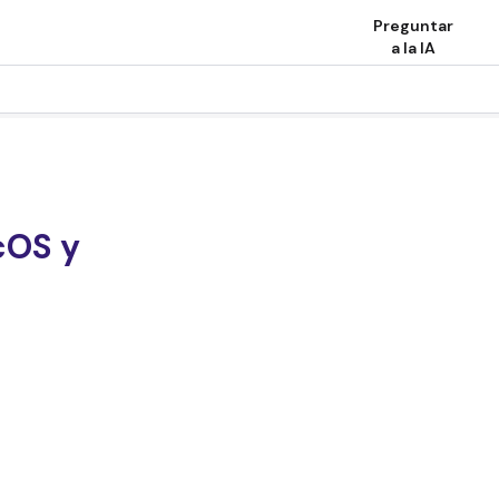
Preguntar
a la IA
cOS y