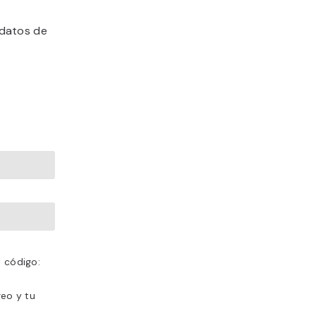
 datos de
l código:
reo y tu