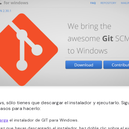
, sólo tienes que descargar el instalador y ejecutarlo. Si
pasos para hacerlo:
arga
el instalador de GIT para Windows.
ez que hayas descargado el instalador, haz doble clic sobre el e