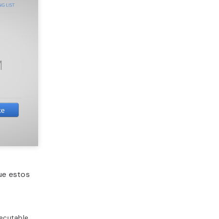
gue estos
jecutable