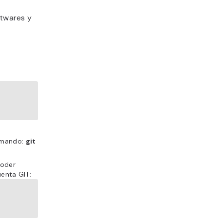
ftwares y
comando:
git
poder
uenta GIT: