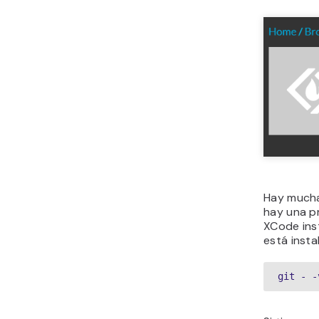
Hay muchas
hay una pr
XCode inst
está insta
git - -