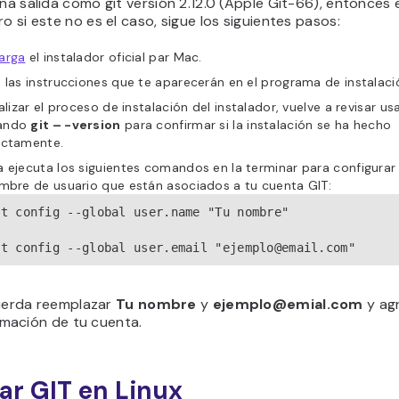
una salida como git versión 2.12.0 (Apple Git-66), entonces
ro si este no es el caso, sigue los siguientes pasos:
arga
el instalador oficial par Mac.
 las instrucciones que te aparecerán en el programa de instalaci
nalizar el proceso de instalación del instalador, vuelve a revisar us
ando
git – -version
para confirmar si la instalación se ha hecho
ectamente.
 ejecuta los siguientes comandos en la terminar para configurar
mbre de usuario que están asociados a tu cuenta GIT:
it config --global user.name "Tu nombre"

it config --global user.email "ejemplo@email.com"
erda reemplazar
Tu nombre
y
ejemplo@emial.com
y agr
rmación de tu cuenta.
lar GIT en Linux