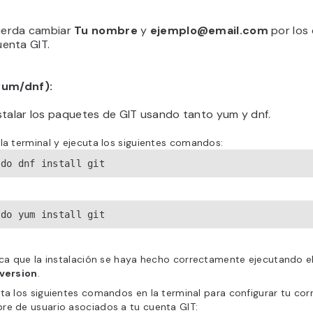
erda cambiar
Tu nombre
y
ejemplo@email.com
por los
uenta GIT.
yum/dnf):
stalar los paquetes de GIT usando tanto yum y dnf.
la terminal y ejecuta los siguientes comandos:
udo dnf install git
udo yum install git
ica que la instalación se haya hecho correctamente ejecutando e
–version
.
ta los siguientes comandos en la terminal para configurar tu cor
re de usuario asociados a tu cuenta GIT: