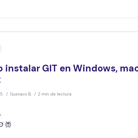
 instalar GIT en Windows, ma
x
25
/
Gustavo B.
/
2 min de lectura
: