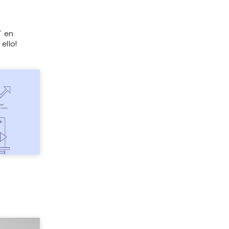
T en
ello!