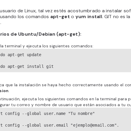
 usuario de Linux, tal vez estés acostumbrado a instalar so
 usando los comandos
apt-get
o
yum install
. GIT no es la
.
arios de Ubuntu/Debian (apt-get):
la terminal y ejecuta los siguientes comandos:
do apt-get update

udo apt-get install git
fica que la instalación se haya hecho correctamente usando el 
sion
.
tinuación, ejecuta los siguientes comandos en la terminal para 
gurar tu correo y nombre de usuario que están asociados a tu c
it config --global user.name "Tu nombre"

it config --global user.email "ejemplo@email.com".