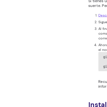
Si tienes 
suerte. Pe
Desc
Sigue
Al fi
com
corr
Ahora
el no
g
g
Recu
info
Insta