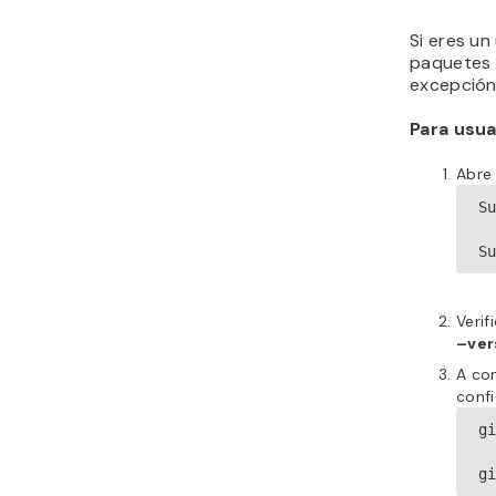
Si eres un
paquetes
excepción
Para usu
Abre 
Su
S
Veri
–ver
A con
confi
g
g