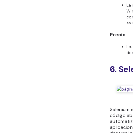
La 
Wi
com
es 
Precio
Lo
de
6. Se
Selenium 
código ab
automatiz
aplicacion