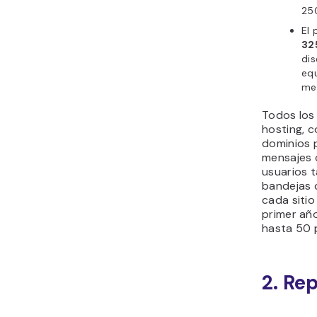
250
El 
32
dis
eq
men
Todos los
hosting, 
dominios 
mensajes d
usuarios 
bandejas 
cada sitio
primer añ
hasta 50 
2. Rep