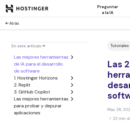
Preguntar
a la IA
Atrás
Tutoriales
En este artículo
Las mejores herramientas
Las 
de IA para el desarrollo
de software
herr
1. Hostinger Horizons
desar
2. Replit
3. GitHub Copilot
soft
Las mejores herramientas
para probar y depurar
May 28, 20
aplicaciones
/
22 min d
4. Herramientas para
desarrolladores de