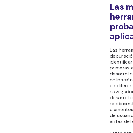
Las m
herra
proba
aplic
Las herra
depuració
identifica
primeras 
desarrollo
aplicación
en diferen
navegador
desarrolla
rendimien
elementos,
de usuari
antes del 