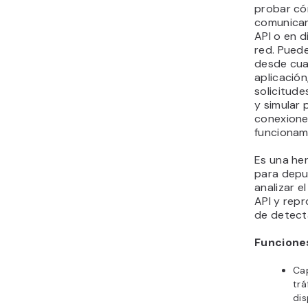
probar có
comunican
API o en d
red. Puede
desde cua
aplicación
solicitude
y simular
conexione
funcionam
Es una he
para depu
analizar 
API y repr
de detect
Funcione
Cap
trá
dis