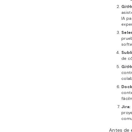
GitH
asis
IA pa
exper
Sele
prue
softw
Subl
de có
GitH
contr
colab
Dock
cont
fácil
Jira:
proye
comu
Antes de 