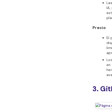
La
IA,
est
pla
Precio
El 
dis
lim
apr
Lo
en
her
av
3. Gi