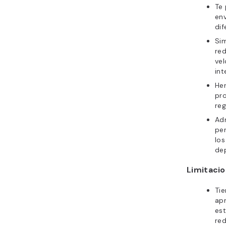
Te 
env
dif
Sim
red
vel
int
Her
pro
reg
Adm
pe
los
de
Limitaci
Tie
apr
est
red