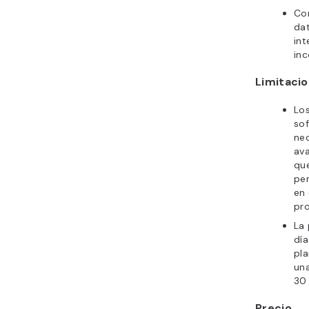
Co
dat
in
inc
Limitaci
Los
sof
nec
av
que
per
en
pro
La 
día
pla
un
30 
Precio