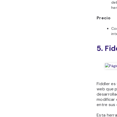
deb
her
Precio
Co
in
5. Fid
Fiddler e
web que p
desarroll
modificar 
entre sus 
Esta herra