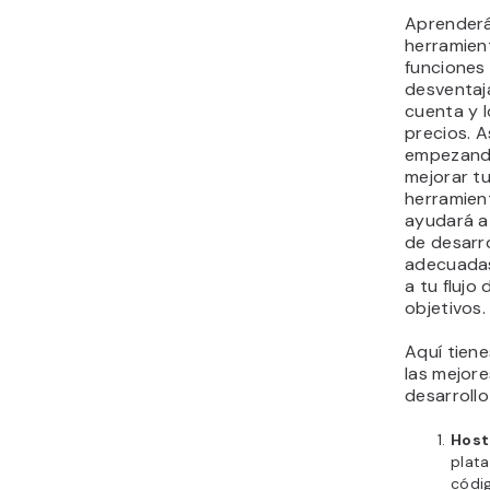
herramientas de diseño
Aprenderá
de software son
herramien
esenciales?
funciones 
desventaj
cuenta y l
precios. A
empezando
mejorar t
herramient
ayudará a 
de desarr
adecuadas
a tu flujo
objetivos.
Aquí tiene
las mejor
desarrollo
Host
plata
códi