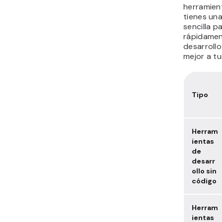
herramient
tienes una
sencilla p
rápidamen
desarroll
mejor a t
Tipo
Herram
ientas
de
desarr
ollo sin
código
Herram
ientas