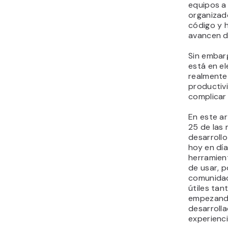
equipos a
de gestión de proyectos
organizado
y comunicación
código y 
15. Jira
avancen d
16. Asana
Sin embar
17. Monday.com
está en el
18. Slack
realmente
19. Figma
productiv
20. Sketch
complicar 
21. Miro
En este a
22. Visio
25 de las
23. Lucidchart
desarrollo
24. ClickUp
hoy en dí
25. Trello
herramien
de usar, p
¿Cuáles son los criterios
comunidad
más importantes para
útiles tan
elegir herramientas de
empezand
desarrollo web?
desarroll
Entonces, ¿qué
experienci