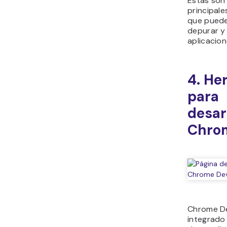
Estas son 
principale
que puede
depurar y
aplicacio
4. He
para
desar
Chro
Chrome De
integrado