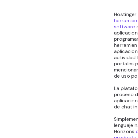
Hostinger
herramien
software
q
aplicacio
programar
herramient
aplicacio
actividad 
portales p
mencionar
de uso pos
La platafo
proceso d
aplicacio
de chat int
Simplemen
lenguaje n
Horizons
producto 