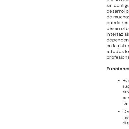
sin config
desarrollo
de muchas 
puede resu
desarroll
interfaz s
dependenc
en la nub
a todos lo
profesiona
Funciones
Her
sug
err
par
len
IDE
ins
dis