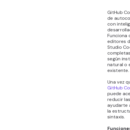
GitHub Co
de autoc
con intelig
desarroll
Funciona 
editores 
Studio Cod
completas
según ins
natural o 
existente.
Una vez q
GitHub Co
puede acel
reducir la
ayudarte a
la estruct
sintaxis.
Funciones