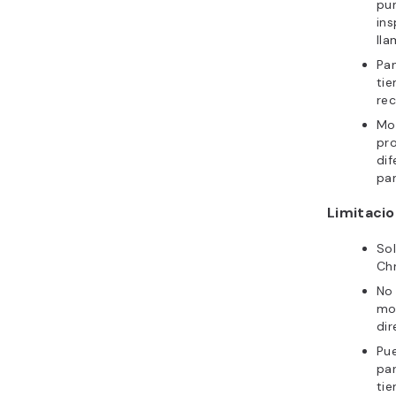
pun
ins
lla
Pan
tie
rec
Mo
pro
di
pan
Limitaci
Sol
Ch
No 
mod
di
Pu
pa
ti