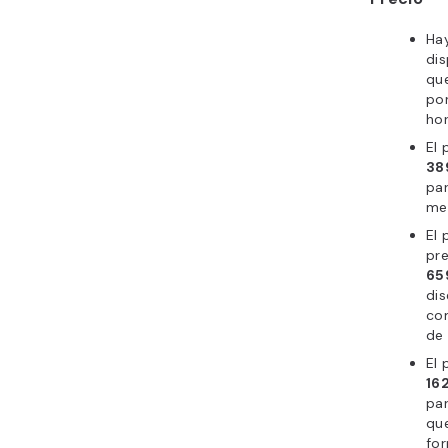
Hay
dis
que
por
hor
El 
38
pa
men
El 
pr
65
di
co
de 
El 
16
par
qu
for