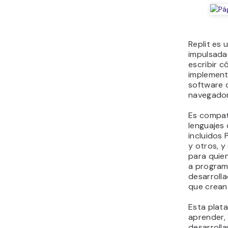
Replit es 
impulsada
escribir c
implement
software 
navegador
Es compat
lenguajes
incluidos 
y otros, 
para quie
a program
desarroll
que crean 
Esta plat
aprender,
desarrolla