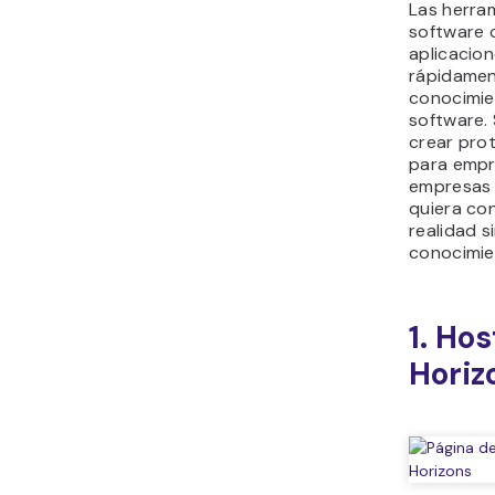
Las herra
software 
aplicacion
rápidamen
conocimie
software.
crear pro
para emp
empresas 
quiera con
realidad s
conocimie
1. Ho
Horiz