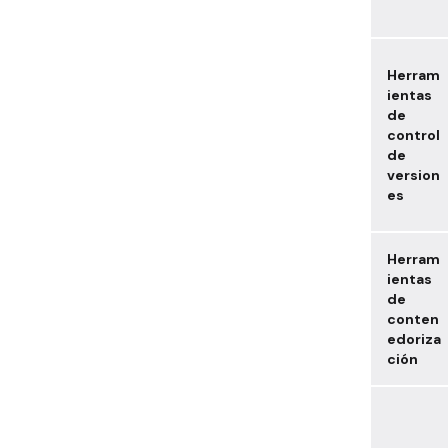
Herram
ientas
de
control
de
version
es
Herram
ientas
de
conten
edoriza
ción