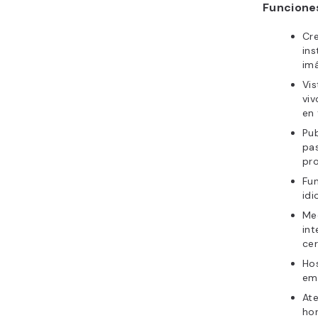
Funciones
Cr
ins
im
Vis
viv
en 
Pub
pas
pro
Fu
idi
Me
int
cer
Hos
ema
Ate
hor