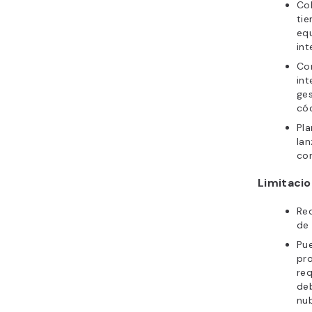
Col
tie
equ
int
Con
int
ges
cód
Pla
la
co
Limitaci
Req
de
Pue
pr
re
deb
nu