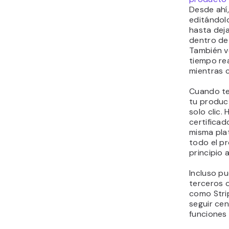
Desde ahí,
editándol
hasta deja
dentro de 
También ve
tiempo re
mientras 
Cuando te
tu produc
solo clic.
certificad
misma pla
todo el pr
principio a
Incluso pu
terceros o
como Stri
seguir cen
funciones