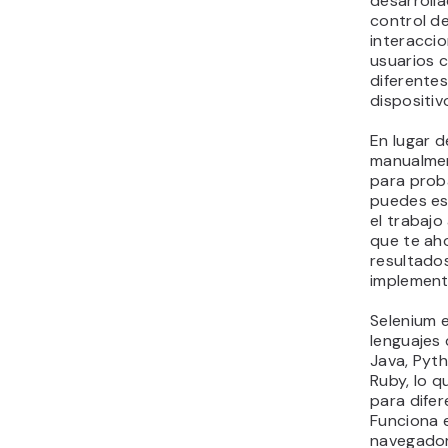
desarroll
control de
interaccio
usuarios c
diferente
dispositiv
En lugar d
manualmen
para prob
puedes es
el trabaj
que te ah
resultado
implement
Selenium 
lenguajes
Java, Pyt
Ruby, lo q
para difer
Funciona 
navegador