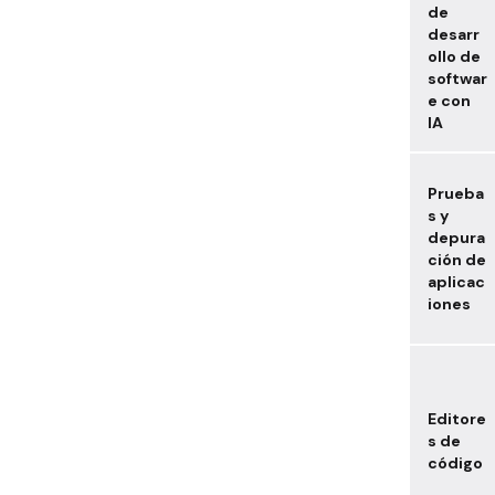
de
desarr
ollo de
softwar
e con
IA
Prueba
s y
depura
ción de
aplicac
iones
Editore
s de
código