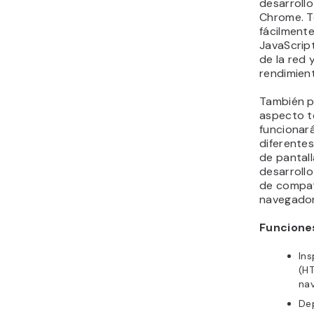
desarroll
Chrome. T
fácilment
JavaScript
de la red 
rendimient
También p
aspecto t
funcionará
diferente
de pantalla
desarrollo
de compat
navegador
Funciones
Ins
(HT
na
De