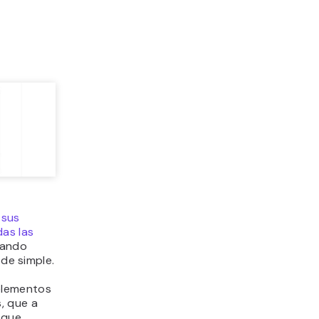
a
sus
as las
uando
 de simple.
elementos
s, que a
 que