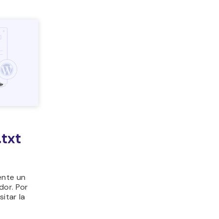
.txt
ente un
dor. Por
itar la