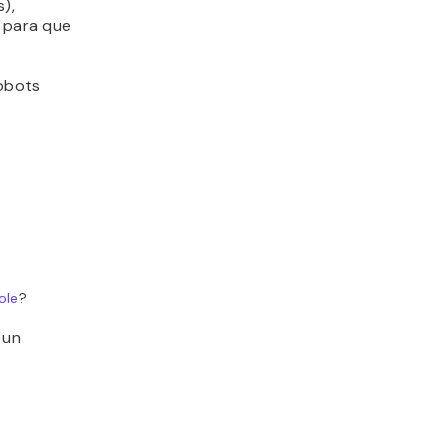
),
a para que
robots
ole
?
 un