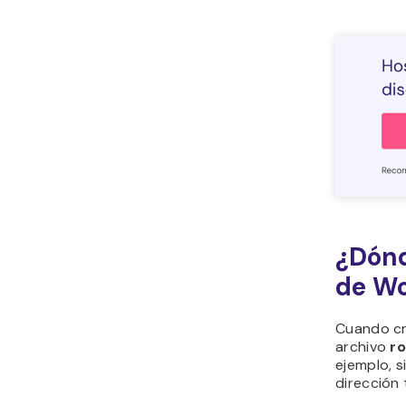
¿Dónd
de W
Cuando cr
archivo
r
ejemplo, s
dirección