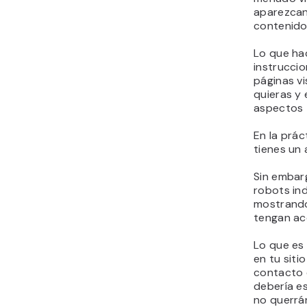
aparezcan
contenido
Lo que ha
instrucci
páginas vi
quieras y 
aspectos 
En la prác
tienes un
Sin embarg
robots in
mostrando
tengan ac
Lo que es
en tu siti
contacto e
debería es
no querrán