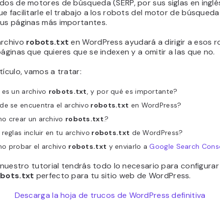
dos de motores de búsqueda (SERP, por sus siglas en inglés
e facilitarle el trabajo a los robots del motor de búsqued
tus páginas más importantes.
archivo
robots.txt
en WordPress ayudará a dirigir a esos 
páginas que quieres que se indexen y a omitir a las que no.
tículo, vamos a tratar:
 es un archivo
robots.txt
, y por qué es importante?
de se encuentra el archivo
robots.txt
en WordPress?
o crear un archivo
robots.txt
.?
reglas incluir en tu archivo
robots.txt
de WordPress?
o probar el archivo
robots.txt
y enviarlo a
Google Search Cons
e nuestro tutorial tendrás todo lo necesario para configurar
bots.txt
perfecto para tu sitio web de WordPress.
Descarga la hoja de trucos de WordPress definitiva