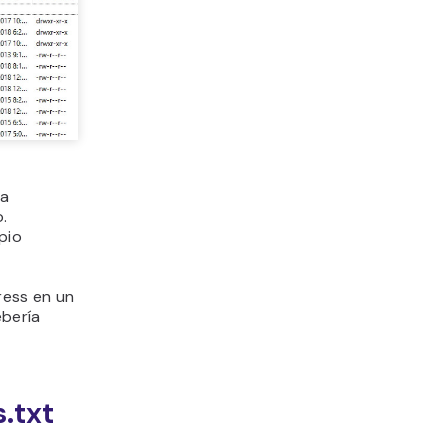
ma
.
pio
ess en un
bería
s.txt