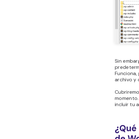
Sin embarg
predeterm
Funciona, 
archivo y
Cubriremo
momento. 
incluir tu 
¿Qué 
de W