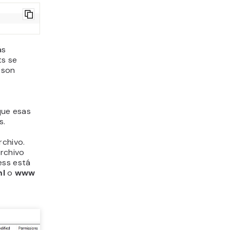
ás
ts se
s son
 que esas
s.
rchivo.
rchivo
ss está
ml
o
www