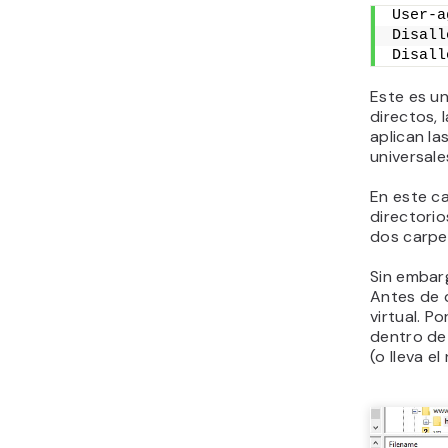
User-a
Disall
Disall
Este es u
directos, 
aplican la
universale
En este ca
directori
dos carpe
Sin embarg
Antes de 
virtual. P
dentro de
(o lleva e