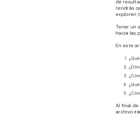
de resulta
tendrás qu
exploren 
Tener un 
hacia las 
En este ar
¿Qué
¿Dón
¿Cóm
¿Qué 
¿Cóm
Al final d
archivo
ro