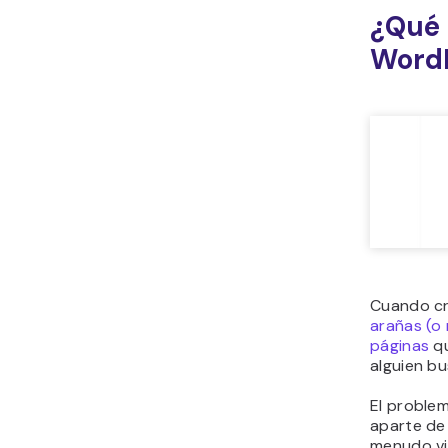
¿Qué 
Word
Cuando cr
arañas (o
páginas
qu
alguien bu
El proble
aparte de
menudo vi