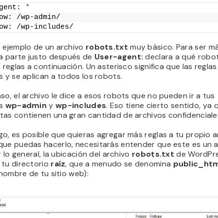
gent: 
*
ow: /wp-admin/
ow: /wp-includes/
n ejemplo de un archivo
robots.txt
muy básico. Para ser m
la parte justo después de
User-agent:
declara a qué robo
s reglas a continuación. Un asterisco significa que las regla
s y se aplican a todos los robots.
so, el archivo le dice a esos robots que no pueden ir a tus
os
wp-admin
y
wp-includes
. Eso tiene cierto sentido, ya
tas contienen una gran cantidad de archivos confidenciale
o, es posible que quieras agregar más reglas a tu propio a
que puedas hacerlo, necesitarás entender que este es un a
or lo general, la ubicación del archivo
robots.txt
de WordPre
 tu directorio
raíz
, que a menudo se denomina
public_ht
l nombre de tu sitio web):