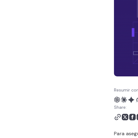
WordPress? 3 métodos
diferentes
¿Cómo probar el archivo
robots.txt de WordPress
y enviarlo a Google
Search Console?
Conclusión
Robots.txt en WordPress
- Preguntas frecuentes
Resumir con
Share:
Para aseg