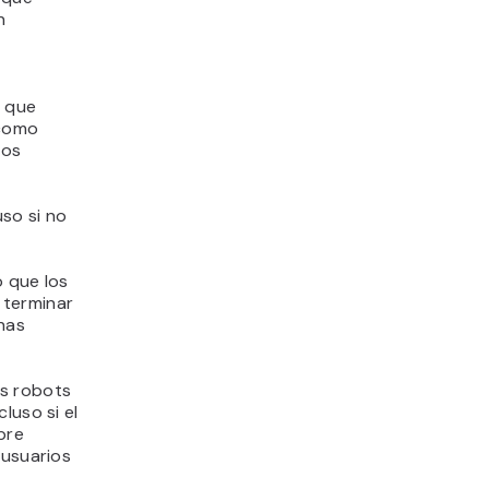
n
a que
 como
los
uso si no
o que los
 terminar
nas
s robots
luso si el
pre
 usuarios