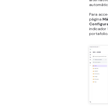
automática
Para acced
página
Má
Configur
indicador 
portafolio