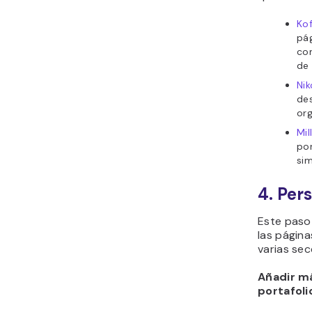
Kof
pág
com
de 
Nik
des
org
Mil
por
sim
4. Pers
Este paso 
las página
varias sec
Añadir má
portafoli