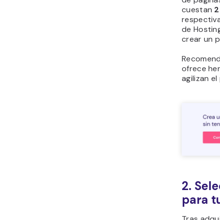
cuestan
2
respectiv
de Hostin
crear un p
Recomenda
ofrece he
agilizan e
2. Sel
para t
Tras adquir