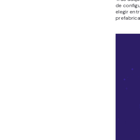
de config
elegir entr
prefabric