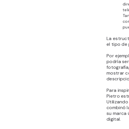
dir
tel
Tam
con
pu
La estruct
el tipo de
Por ejemp
podría ser
fotografía
mostrar co
descripcio
Para inspi
Pietro est
Utilizando
combinó l
su marca ú
digital.