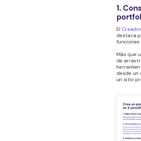
1. Con
portfo
El
Creador
destaca po
funciones
Más que u
de arrastr
herramien
desde un 
un sitio p