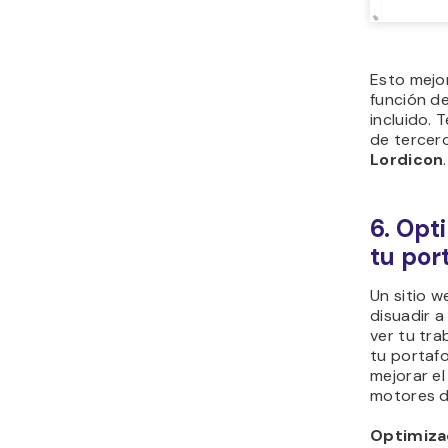
Esto mejor
función d
incluido. 
de terce
Lordicon
.
6. Opt
tu port
Un sitio 
disuadir a
ver tu tra
tu portafo
mejorar el
motores d
Optimiza