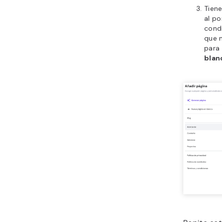
Tiene
al po
condi
que n
para 
bla