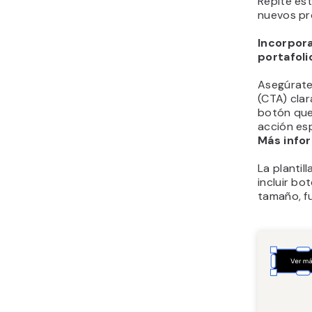
Repite es
nuevos pr
Incorpora
portafoli
Asegúrate 
(CTA) clar
botón que 
acción es
Más info
La plantil
incluir bo
tamaño, fu