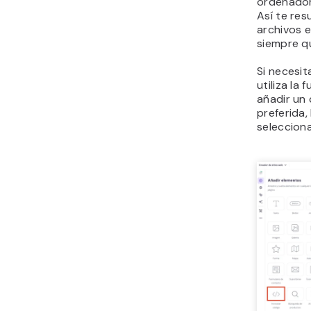
ordenador
Así te res
archivos e
siempre qu
Si necesi
utiliza la
añadir un 
preferida,
seleccion