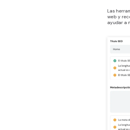
Las herram
web y re
ayudar a m