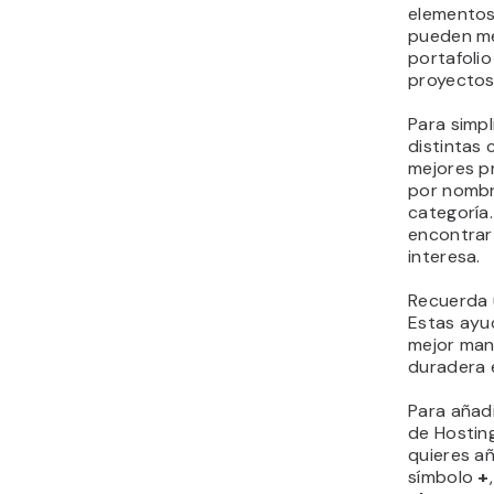
elementos 
pueden me
portafoli
proyectos
Para simpl
distintas 
mejores p
por nombr
categoría.
encontrar 
interesa.
Recuerda u
Estas ayu
mejor man
duradera e
Para añadi
de Hosting
quieres añ
símbolo
+