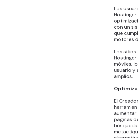
Los usuar
Hostinger
optimizaci
con un si
que cumple
motores 
Los sitio
Hostinger 
móviles, l
usuario y 
amplios.
Optimiza
El Creado
herramien
aumentar l
páginas d
búsqueda.
metaetiqu
alternativ