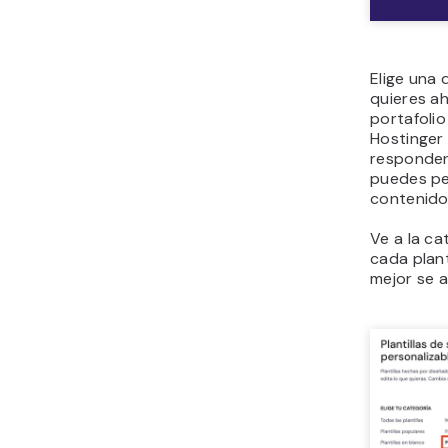
Elige una 
quieres ah
portafoli
Hostinger
responden 
puedes pe
contenido 
Ve a la ca
cada plant
mejor se 