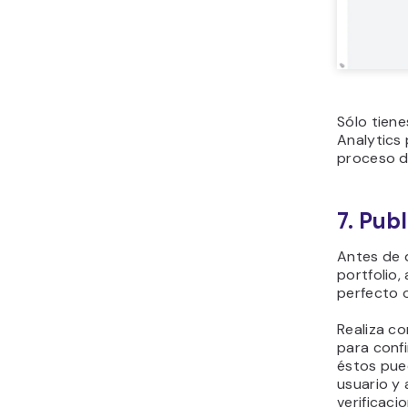
Sólo tiene
Analytics
proceso d
7. Publ
Antes de d
portfolio
perfecto 
Realiza c
para conf
éstos pued
usuario y
verificaci