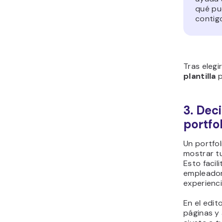
qué pu
contig
Tras elegir
plantilla
p
3. Dec
portfol
Un portfo
mostrar tu
Esto facil
empleador
experienci
En el edit
páginas y