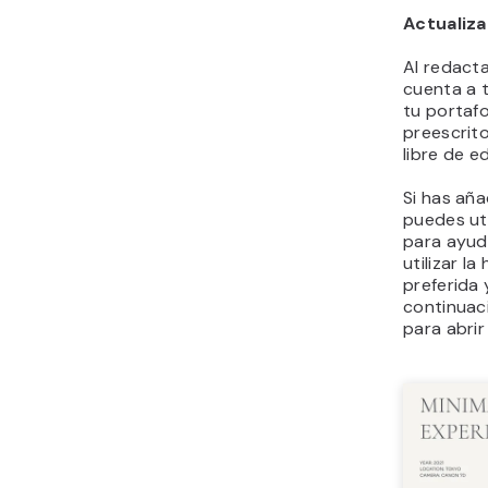
Actualiza
Al redacta
cuenta a t
tu portafo
preescrito
libre de e
Si has añ
puedes uti
para ayuda
utilizar l
preferida 
continuaci
para abrir