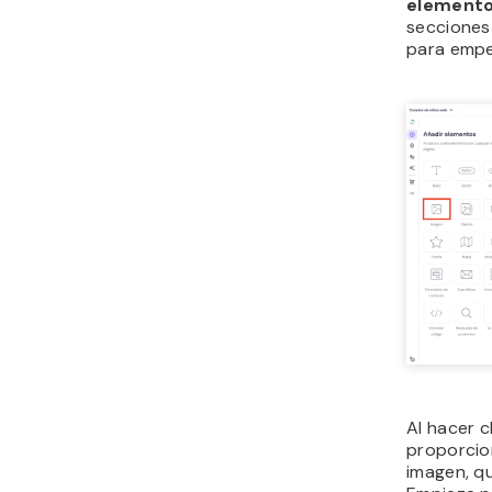
element
secciones 
para empe
Al hacer c
proporcio
imagen, q