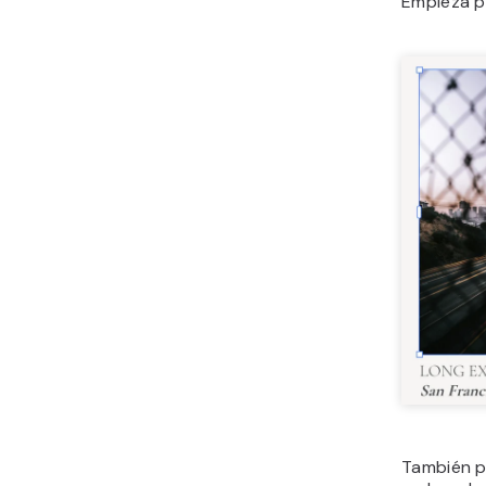
Empieza po
También p