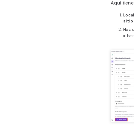
Aquí tiene
Local
siti
Haz c
inferi