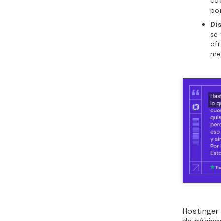
có
por
Di
se 
ofr
mej
Hostinger
de página