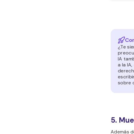
Con
¿Te si
preocu
IA tam
a la IA
derech
escrib
sobre 
5. Mue
Además del