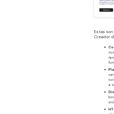
Estas son 
Creador d
Co
cua
que
fun
Pla
var
tot
a t
Di
bo
sit
HT