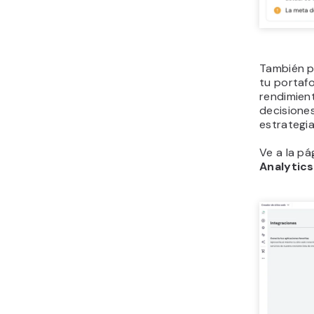
También p
tu portafo
rendimient
decisione
estrategi
Ve a la p
Analytics