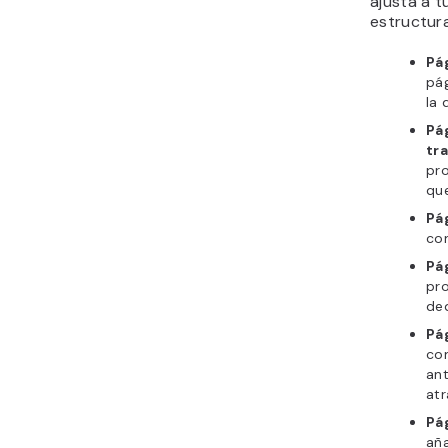
ajusta a t
estructura
Pág
pág
la 
Pá
tra
pro
que
Pá
com
Pá
pro
ded
Pá
com
ant
atr
Pá
aña