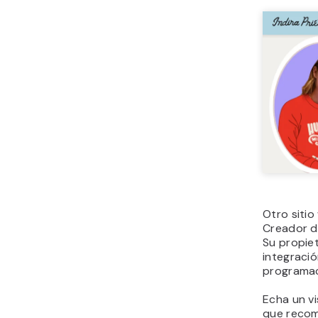
Otro sitio
Creador d
Su propiet
integració
programac
Echa un vi
que reco