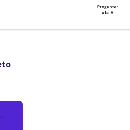
Preguntar
a la IA
eto
6