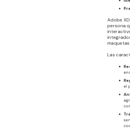
Ide
Pr
Adobe XD 
persona qu
interactiv
integrado
maquetas y
Las carac
Re
enc
Re
el 
An
agr
co
Tr
sen
con