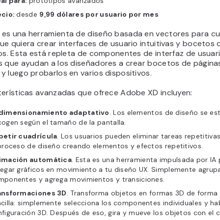
al para:
prototipos avanzados
ecio:
desde
9,99 dólares por usuario por mes
es una herramienta de diseño basada en vectores para cu
e quiera crear interfaces de usuario intuitivas y bocetos 
os. Esta está repleta de componentes de interfaz de usuar
s que ayudan a los diseñadores a crear bocetos de página
 luego probarlos en varios dispositivos.
terísticas avanzadas que ofrece Adobe XD incluyen:
dimensionamiento adaptativo
. Los elementos de diseño se est
ogen según el tamaño de la pantalla.
petir cuadrícula
. Los usuarios pueden eliminar tareas repetitivas
proceso de diseño creando elementos y efectos repetitivos.
imación automática
. Esta es una herramienta impulsada por IA
egar gráficos en movimiento a tu diseño UX. Simplemente agrupa
mponentes y agrega movimientos y transiciones.
ansformaciones 3D
. Transforma objetos en formas 3D de forma 
cilla: simplemente selecciona los componentes individuales y habi
figuración 3D. Después de eso, gira y mueve los objetos con el c