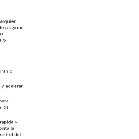
alquier
de páginas
io
s o
iran o
 y acelerar
 para
 los
rápida y
lita la
ontrol del