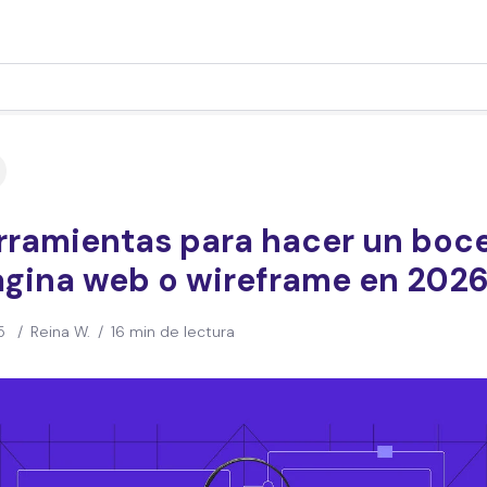
erramientas para hacer un boc
ágina web o wireframe en 202
5
/
Reina W.
/
16 min de lectura