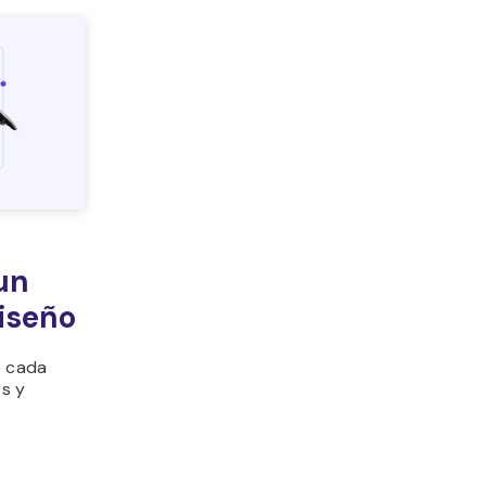
un
iseño
e cada
os y