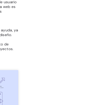
de usuario
na web es
s
 ayuda, ya
diseño.
to de
oyectos.