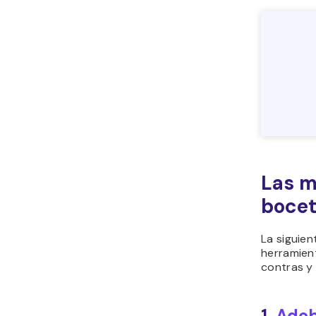
Las m
bocet
La siguie
herramient
contras y 
1.
Ado