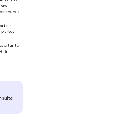
enta. Las
para
ener menos
rtir el
 partes
xportar tu
e la
nsulta