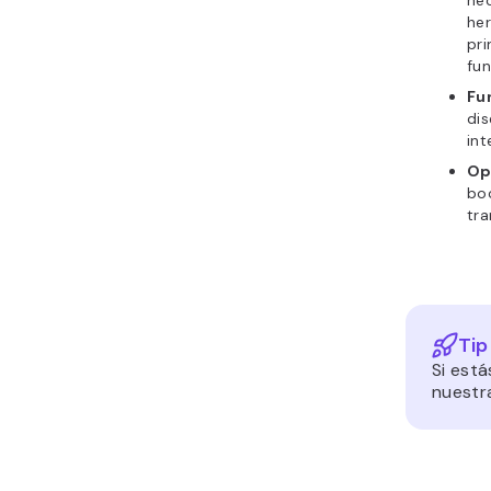
ne
her
pri
fun
Fu
dis
int
Op
boc
tra
Tip
Si está
nuestr