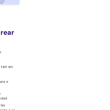
rear
o
, ten en
ara e
s
idad.
las