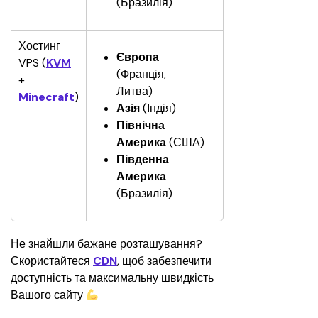
(Бразилія)
Хостинг 
Європа 
VPS (
KVM
(Франція, 
+ 
Литва)
Minecraft
)
Азія 
(Індія)
Північна 
Америка
 (США)
Південна 
Америка
(Бразилія)
Не знайшли бажане розташування? 
Скористайтеся 
CDN
, щоб забезпечити 
доступність та максимальну швидкість 
Вашого сайту 