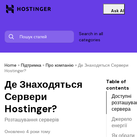
Ask AI
Search in all
categories
Home
»
Підтримка
»
Про компанію
»
Де Знаходяться Сервери
Hostinger?
Де Знаходяться
Table of
contents
Сервери
Доступні
розташува
Hostinger?
сервера
Джерело
Розташування серверів
енергії
Оновлено 4 роки тому
Як обрати