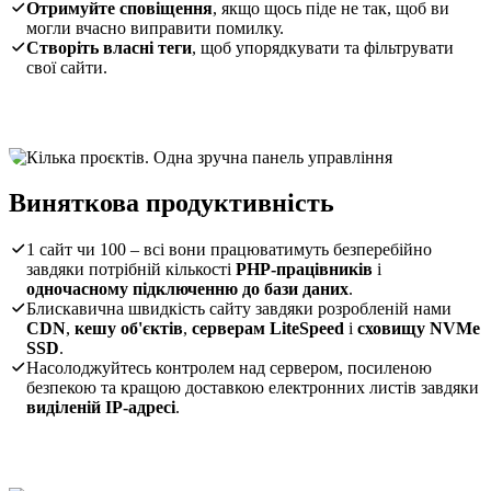
Отримуйте сповіщення
, якщо щось піде не так, щоб ви
могли вчасно виправити помилку.
Створіть власні теги
, щоб упорядкувати та фільтрувати
свої сайти.
Виняткова продуктивність
1 сайт чи 100 – всі вони працюватимуть безперебійно
завдяки потрібній кількості
PHP-працівників
і
одночасному підключенню до бази даних
.
Блискавична швидкість сайту завдяки розробленій нами
CDN
,
кешу об'єктів
,
серверам LiteSpeed
і
сховищу NVMe
SSD
.
Насолоджуйтесь контролем над сервером, посиленою
безпекою та кращою доставкою електронних листів завдяки
виділеній IP-адресі
.