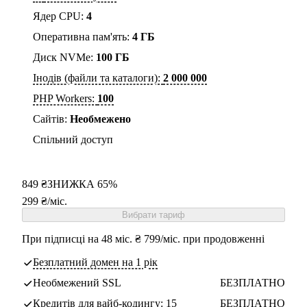
Ядер CPU:
4
Оперативна пам'ять:
4 ГБ
Диск NVMe:
100 ГБ
Інодів (файли та каталоги):
2 000 000
PHP Workers:
100
Cайтів:
Необмежено
Спільний доступ
849 ₴
ЗНИЖКА 65%
299
₴
/міс.
Вибрати тариф
При підписці на 48 міс. ₴ 799/міс. при продовженні
Безплатний домен на 1 рік
Необмежений SSL
БЕЗПЛАТНО
Кредитів для вайб-кодингу:
15
БЕЗПЛАТНО