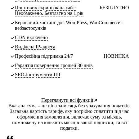
Поштових скриньок на сайт:
БЕЗПЛАТНО
Необмежено
. Безплатно на 1 рік
Керований хостинг для WordPress, WooCommerce і
вебзастосунків
CDN включено
Виділена IP-адреса
Професійна підтримка 24/7
НОВИНКА
Гарантія повернення грошей
30 днів
SEO-інструменти ШІ
Переглянути всі функції
Вказана сума – це ціна за місяць без урахування податків.
Загальна вартість тарифу, яку потрібно сплатити під час
оформлення замовлення, включає суму за місяць,
помножену на кількість місяців вашої підписки, та всі
податки.