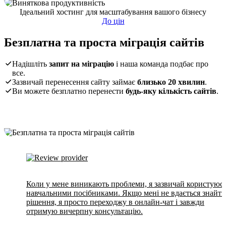
Ідеальний хостинг для масштабування вашого бізнесу
До цін
Безплатна та проста міграція сайтів
Надішліть
запит на міграцію
і наша команда подбає про
все.
Зазвичай перенесення сайту займає
близько 20 хвилин
.
Ви можете безплатно перенести
будь-яку кількість сайтів
.
Коли у мене виникають проблеми, я зазвичай користуюс
навчальними посібниками. Якщо мені не вдається знайти
рішення, я просто переходжу в онлайн-чат і завжди
отримую вичерпну консультацію.