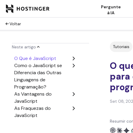
Pergunte
à IA
Voltar
Tutoriais
Neste artigo
O Que é JavaScript
O que
Como o JavaScript se
Diferencia das Outras
para 
Linguagens de
prog
Programação?
As Vantagens do
JavaScript
Set 08, 20
As Fraquezas do
JavaScript
Resumir co
O Que Podemos Fazer
com JavaScript