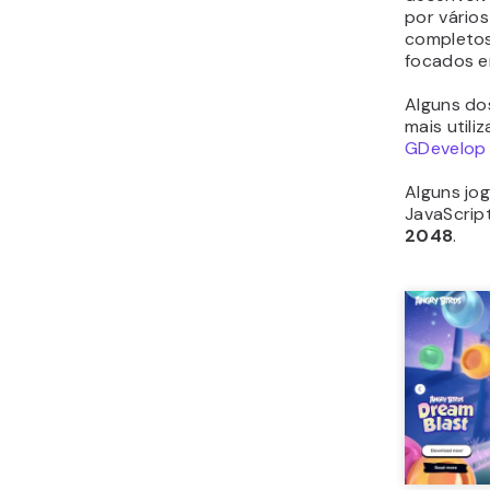
por vários
completos
focados e
Alguns do
mais utili
GDevelop
Alguns jo
JavaScrip
2048
.