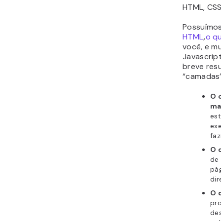
HTML, CSS
Possuímos
HTML
,
o q
você, e mu
Javascrip
breve res
“camadas”
O 
ma
es
exe
faz
O 
de
pág
dir
O 
pr
des