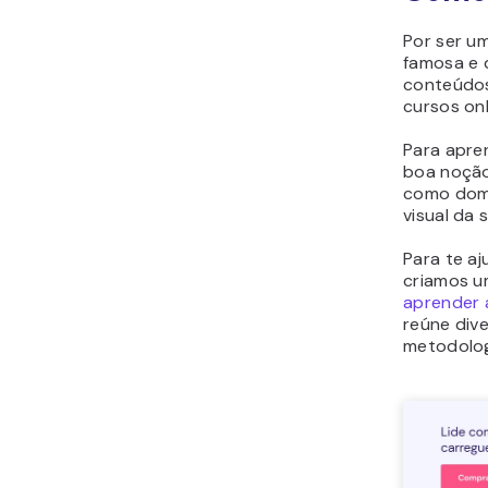
Por ser u
famosa e 
conteúdos 
cursos onl
Para apre
boa noçã
como domi
visual da
Para te a
criamos 
aprender 
reúne div
metodolog