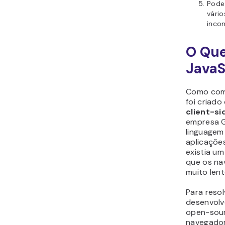
Pode
vário
incon
O Que
JavaS
Como come
foi criad
client-si
empresa G
linguagem
aplicaçõe
existia u
que os na
muito len
Para reso
desenvol
open-sour
navegador