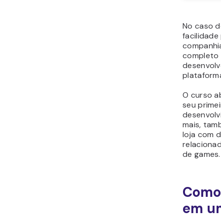
No caso d
facilidade
companhia
completo 
desenvolv
plataform
O curso a
seu primei
desenvolv
mais, tam
loja com d
relaciona
de games.
Como 
em um