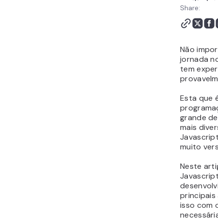
(Aplicações)
Share:
Como adicionar
JavaScript em um site?
Como aprender
Não impor
Javascript
jornada n
Conclusão
tem exper
provavelm
Esta que é
programaç
grande de
mais diver
Javascrip
muito vers
Neste arti
Javascript
desenvolv
principais
isso com o
necessári