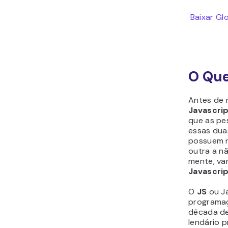
Baixar Gl
O Que
Antes de 
Javascrip
que as pe
essas dua
possuem n
outra a n
mente, va
Javascri
O
JS
ou J
programaç
década de
lendário 