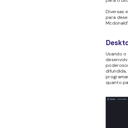
para o us
Diversas 
para desen
Mcdonald’s
Deskt
Usando o 
desenvolv
poderosos
difundida,
programar 
quanto pa