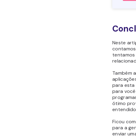
Conc
Neste arti
contamos 
tentamos t
relaciona
Também a
aplicaçõe
para esta
para você
programa
ótimo pro
entendido
Ficou com
para a ge
enviar um