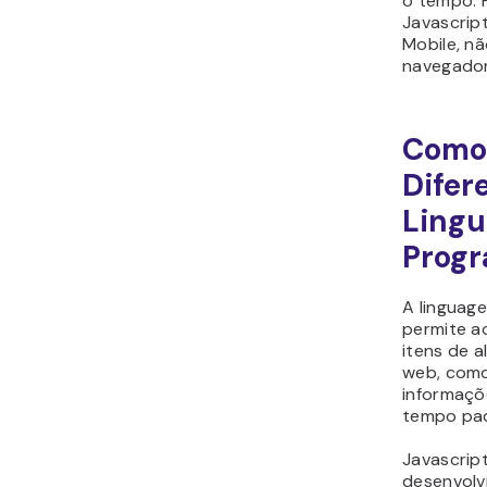
o tempo. H
Javascript
Mobile, n
navegador
Como 
Difer
Lingu
Prog
A linguag
permite a
itens de 
web, como
informaçõ
tempo pad
Javascrip
desenvolv