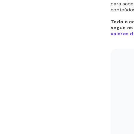
para sabe
conteúdos
Todo o co
segue os
valores d