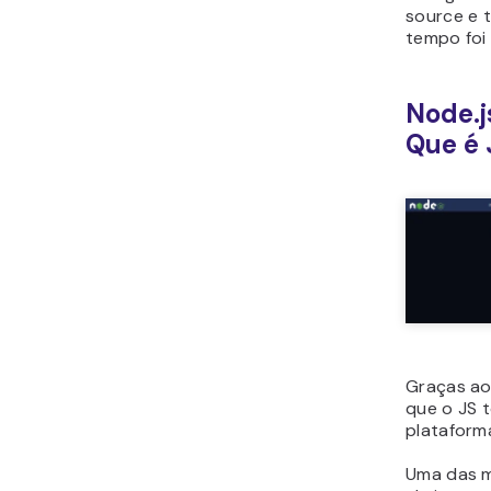
source e 
tempo foi
Node.j
Que é 
Graças a
que o JS 
plataform
Uma das m