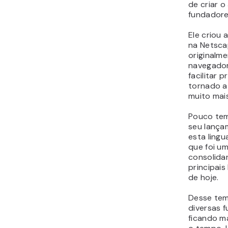
de criar 
fundadore
Ele criou
na Netsca
originalme
navegador
facilitar 
tornado a
muito mais
Pouco tem
seu lança
esta ling
que foi u
consolida
principai
de hoje.
Desse tem
diversas f
ficando m