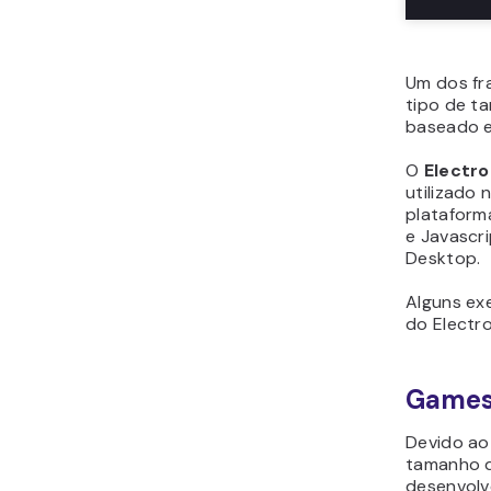
Um dos fr
tipo de ta
baseado e
O
Electr
utilizado 
plataform
e Javascri
Desktop.
Alguns ex
do Electro
Game
Devido ao
tamanho d
desenvolv