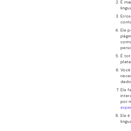
É mai
ling
Erros
conta
Ele 
págin
como
perso
É to
plat
Você 
nece
dado
Ele 
inter
por m
exper
Ele é
ling