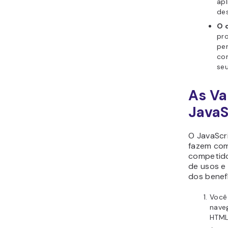
apl
de
O 
pr
pe
con
seu
As Va
JavaS
O JavaScr
fazem com
competido
de usos e
dos benefí
Você
nave
HTML