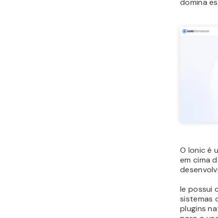
domina est
O Ionic é
em cima d
desenvolv
le possui
sistemas 
plugins na