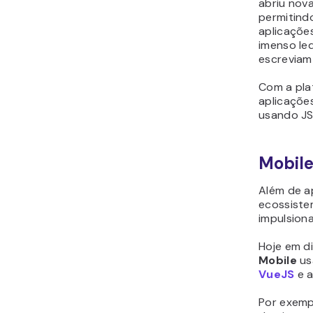
abriu nova
permitind
aplicaçõe
imenso le
escreviam
Com a plat
aplicaçõe
usando JS
Mobil
Além de a
ecossiste
impulsiona
Hoje em d
Mobile
us
VueJS
e 
Por exemp