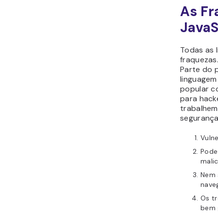
As Fr
JavaS
Todas as 
fraquezas.
Parte do 
linguagem
popular co
para hacke
trabalhem
segurança
Vulne
Pode
mali
Nem 
naveg
Os t
bem 