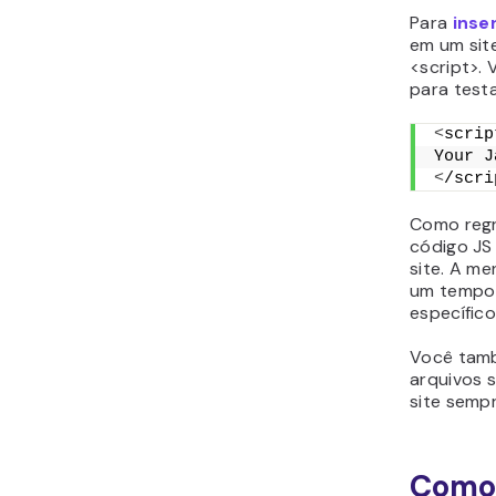
Para
inse
em um site
<script>.
para testa
<
scrip
Your J
<
/scri
Como regra
código JS
site. A m
um tempo 
específico
Você tamb
arquivos 
site sempr
Como 