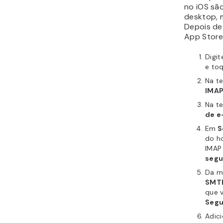
Digit
toqu
Em
E
ou
P
Digi
para
Confi
inse
no h
segu
Adic
nome
Cont
Confi
adic
esco
segu
Adic
SMT
IMAP.