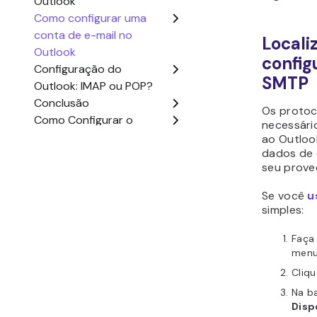
quando ne
pode deix
configura 
Como 
conta
Outlo
Agora que
necessári
Outlook. 
do cliente
para o seu
Outloo
Aqui estã