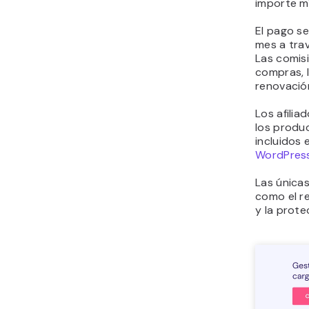
importe m
El pago se
mes a trav
Las comisi
compras, l
renovació
Los afili
los produ
incluidos 
WordPres
Las únicas
como el re
y la prote