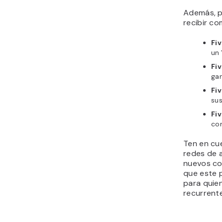
Además, p
recibir co
Fi
un
Fiv
gan
Fiv
sus
Fi
com
Ten en cue
redes de a
nuevos co
que este p
para quie
recurrent