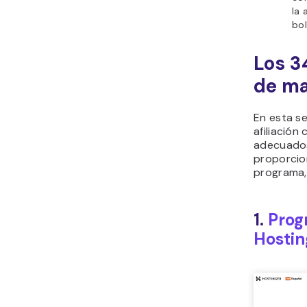
la 
bol
Los 3
de ma
En esta s
afiliación
adecuados
proporcio
programa, 
1.
Prog
Hostin