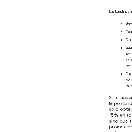
Estadíst
Se
Ta
Du
Ve
equ
se
cer
De
par
per
Si te apas
la posibil
sólo obte
15%
en to
sino que 
promocion