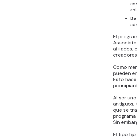
com
enl
De
ad
El progra
Associate
afiliados,
creadores
Como mer
pueden en
Esto hace
principian
Al ser uno
antiguos, 
que se tr
programa 
Sin embar
El tipo fi