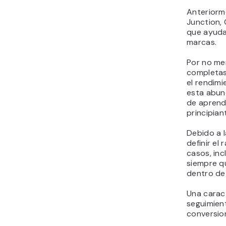
Anterior
Junction, C
que ayuda 
marcas.
Por no me
completas
el rendimi
esta abun
de aprend
principian
Debido a l
definir el
casos, inc
siempre qu
dentro de
Una caract
seguimient
conversio