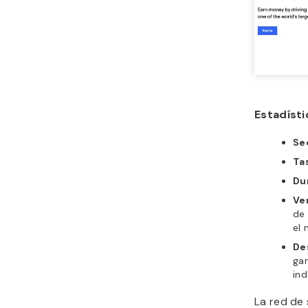
Estadíst
Se
Ta
Du
Ve
de 
el 
De
gan
ind
La red de