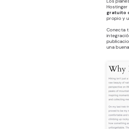
Los plane
Hostinger
gratuito
propio y u
Conecta t
integraci
publicaci
una buena 