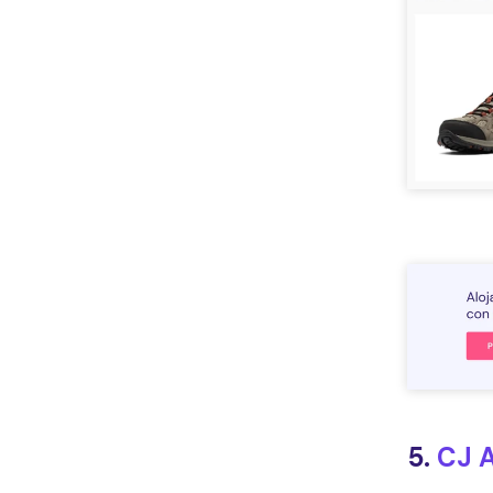
5.
CJ A