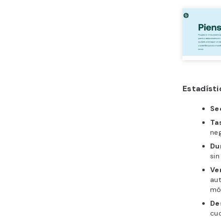
Estadíst
Se
Ta
ne
Du
sin
Ve
aut
mó
De
cu