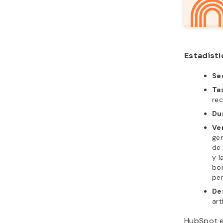
Estadíst
Se
Ta
rec
Du
Ve
gen
de 
y l
bon
per
De
art
HubSpot e