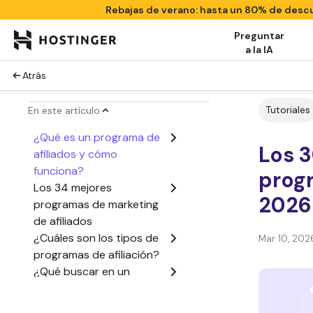
Rebajas de verano: hasta un 80% de des
Preguntar
a la IA
Atrás
Tutoriales
En este artículo
¿Qué es un programa de
Los 
afiliados y cómo
funciona?
progr
Los 34 mejores
2026
programas de marketing
de afiliados
¿Cuáles son los tipos de
Mar 10, 202
programas de afiliación?
¿Qué buscar en un
programa de marketing
de afiliación?