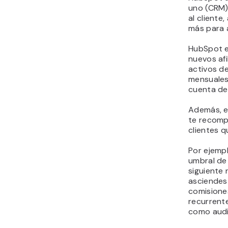
uno (CRM)
al cliente
más para 
HubSpot e
nuevos af
activos de
mensuales
cuenta de
Además, e
te recomp
clientes q
Por ejemp
umbral de 
siguiente 
asciendes 
comisione
recurrent
como audi