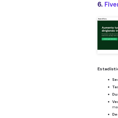
6.
Fiver
Estadíst
Se
Ta
Du
Ve
ma
De