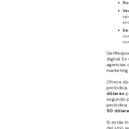
Du
Ve
opc
ex
De
co
co
GetRespon
digital. E
agencias d
marketing 
Ofrece do
periódica.
dólares
p
segundo 
periódica
50
dólar
Si estás i
del sitio 