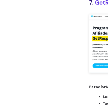
7.
Get
Estadíst
Se
Ta