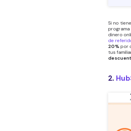
Si no tien
programa d
dinero onl
de referid
20%
por 
tus famili
descuent
2.
Hub