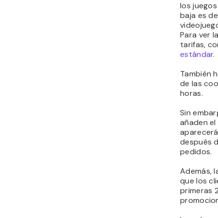
los juegos
baja es de
videojuego
Para ver l
tarifas, c
estándar
.
También ha
de las co
horas.
Sin embarg
añaden el
aparecerá
después d
pedidos.
Además, l
que los cl
primeras 
promocion