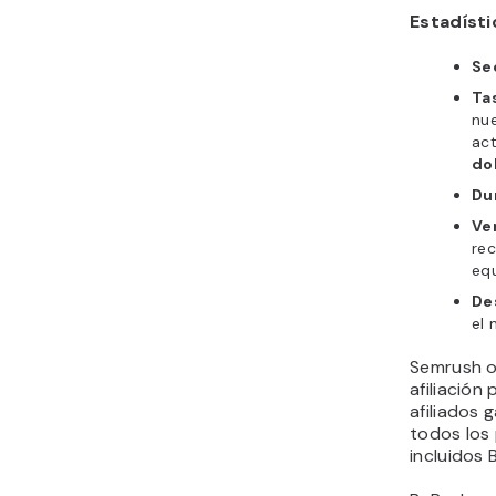
Estadíst
Se
Ta
nu
ac
do
Du
Ve
rec
eq
De
el 
Semrush o
afiliación
afiliados 
todos los
incluidos 