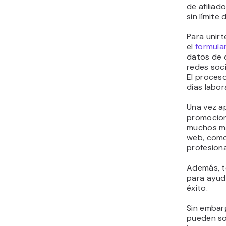
de afiliad
sin límite
Para unirt
el
formular
datos de c
redes soci
El proceso
días labor
Una vez a
promocion
muchos ma
web, com
profesion
Además, t
para ayud
éxito.
Sin embarg
pueden so