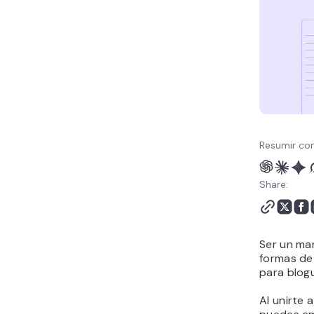
Conclusión
Programas de afiliados -
Preguntas frecuentes
Resumir con
Share:
Ser un mar
formas d
para blog
Al unirte 