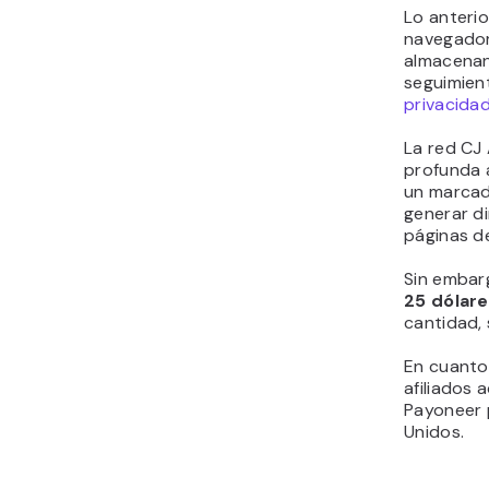
Lo anterio
navegadore
almacenan
seguimien
privacida
La red CJ 
profunda 
un marcad
generar d
páginas d
Sin embarg
25 dólare
cantidad, 
En cuanto
afiliados 
Payoneer 
Unidos.