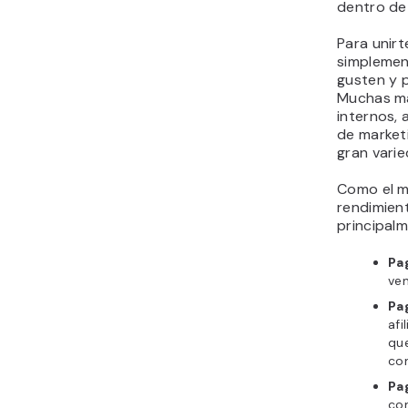
dentro de
Para unirt
simplemen
gusten y p
Muchas ma
internos,
de marketi
gran vari
Como el ma
rendimient
principal
Pa
ven
Pa
afi
que
com
Pa
com