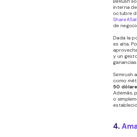
BeRush solí
interna de
octubre d
ShareASal
de negoci
Dada la p
es alta. P
aprovecha
y un gesto
ganancias
Semrush a
como méto
50 dólar
Además, p
o simplem
estableci
4.
Ama