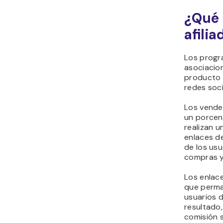
¿Qué 
afili
Los progr
asociacio
producto o
redes soci
Los vended
un porcen
realizan 
enlaces de
de los usu
compras y
Los enlace
que perma
usuarios 
resultado,
comisión s