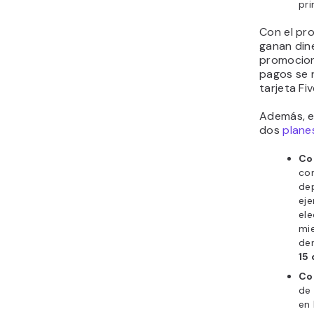
pri
Con el pro
ganan din
promociona
pagos se r
tarjeta Fi
Además, el
dos
plane
Co
com
dep
eje
el
mie
den
15
Co
de
en 