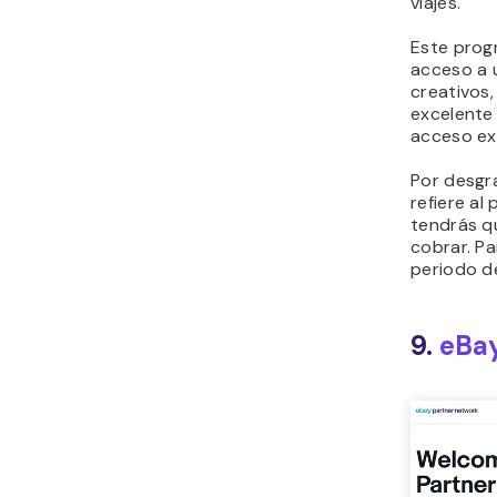
viajes.
Este prog
acceso a 
creativos
excelente
acceso ex
Por desgra
refiere al
tendrás q
cobrar. Pa
periodo d
9.
eBay