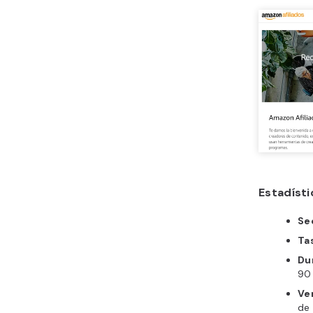
Estadíst
Se
Ta
Du
90 
Ve
de 