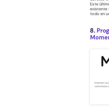
Este últi
existente 
todo en un
8.
Prog
Mome