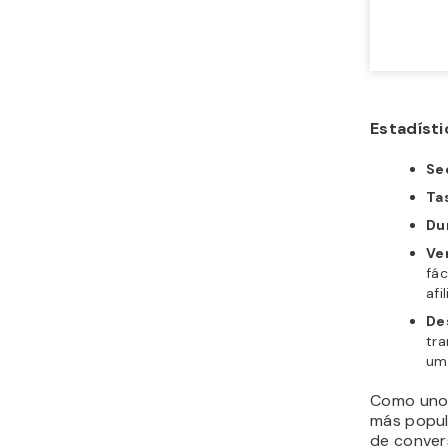
Estadíst
Se
Ta
Du
Ve
fác
afi
De
tr
um
Como uno 
más popula
de conver