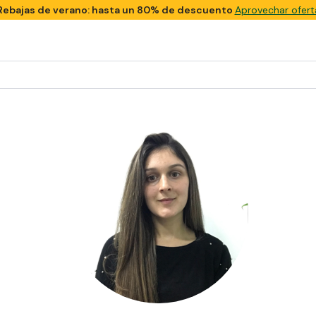
Rebajas de verano: hasta un 80% de descuento
Aprovechar ofert