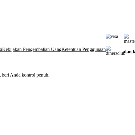
si
Kebijakan Pengembalian Uang
Ketentuan Penggunaan
dan l
 beri Anda kontrol penuh.
k, mengumpulkan data tentang interaksi pengunjung dengan situs dan
untuk keperluan iklan, personalisasi, dan analisis seperti yang diseb