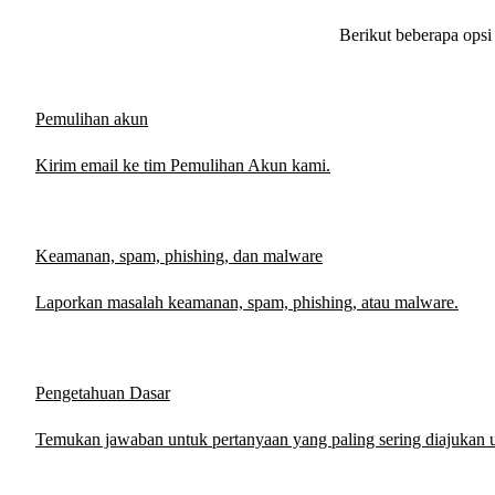
Berikut beberapa opsi
Pemulihan akun
Kirim email ke tim Pemulihan Akun kami.
Keamanan, spam, phishing, dan malware
Laporkan masalah keamanan, spam, phishing, atau malware.
Pengetahuan Dasar
Temukan jawaban untuk pertanyaan yang paling sering diajukan