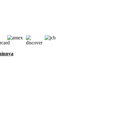
ainnya
 layanan kami, dan untuk keperluan pemasaran. Dengan klik tombol
utkan di
Kebijakan Cookie
kami.