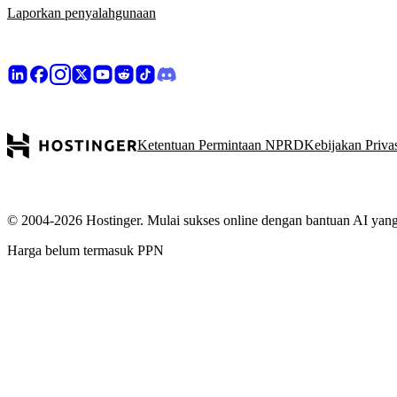
Laporkan penyalahgunaan
Ketentuan Permintaan NPRD
Kebijakan Priva
© 2004-2026 Hostinger. Mulai sukses online dengan bantuan AI yang
Harga belum termasuk PPN
Kami menjaga informasi pribadi Anda
Website ini menggunakan cookie untuk memberikan pengalaman terbai
Izinkan, Anda menyetujui penggunaan semua cookie di perangkat Anda 
Setujui semua
Tolak semua
Pengaturan cookie