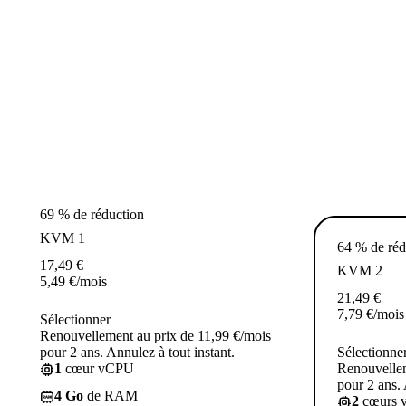
69 % de réduction
KVM 1
64 % de réd
17,49
€
KVM 2
5,49
€
/mois
21,49
€
7,79
€
/mois
Sélectionner
Renouvellement au prix de 11,99 €/mois
pour 2 ans. Annulez à tout instant.
Sélectionne
1
cœur vCPU
Renouvellem
pour 2 ans. 
4 Go
de RAM
2
cœurs 