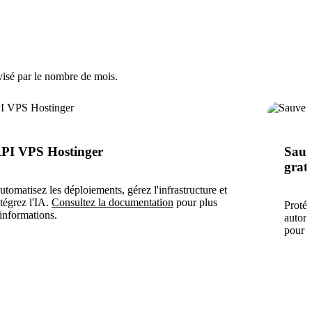
visé par le nombre de mois.
PI VPS Hostinger
Sauv
gratu
utomatisez les déploiements, gérez l'infrastructure et
ntégrez l'IA.
Consultez la documentation
pour plus
Protég
'informations.
automa
pour r