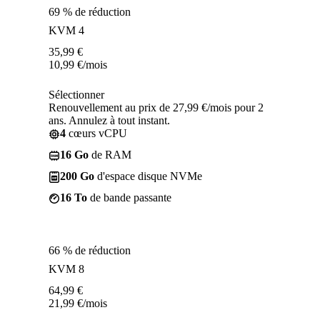
69 % de réduction
KVM 4
35,99
€
10,99
€
/mois
Sélectionner
Renouvellement au prix de 27,99 €/mois pour 2
ans. Annulez à tout instant.
4
cœurs vCPU
16 Go
de RAM
200 Go
d'espace disque NVMe
16 To
de bande passante
66 % de réduction
KVM 8
64,99
€
21,99
€
/mois