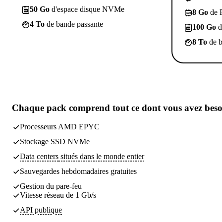
50 Go
d'espace disque NVMe
8 Go
de
4 To
de bande passante
100 Go
d
8 To
de b
Chaque pack comprend
tout ce dont vous avez bes
Processeurs AMD EPYC
Stockage SSD NVMe
Data centers
situés dans le monde entier
Sauvegardes
hebdomadaires gratuites
Gestion du pare-feu
Vitesse réseau de 1 Gb/s
API publique