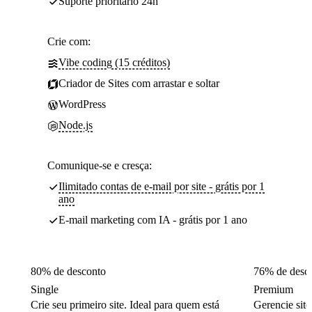
Suporte prioritário 24h
Crie com:
Vibe coding (15 créditos)
Criador de Sites com arrastar e soltar
WordPress
Node.js
Comunique-se e cresça:
Ilimitado contas de e-mail por site - grátis por 1
ano
E-mail marketing com IA - grátis por 1 ano
80% de desconto
76% de desc
Single
Premium
Crie seu primeiro site. Ideal para quem está
Gerencie site