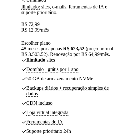
Ilimitado:
sites, e-mails, ferramentas de IA e
suporte prioritário.
R$
72,99
R$
12,99
/mês
Escolher plano
48 meses por apenas
R$ 623,52
(preço normal
R$ 3.503,52). Renovação por R$ 64,99/mês.
Ilimitado
sites
Domínio - grátis por 1 ano
50 GB de armazenamento NVMe
Backups diários + recuperação simples de
dados
CDN incluso
Loja virtual integrada
Ferramentas de IA
Suporte prioritário 24h