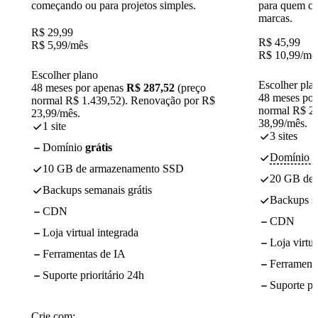
começando ou para projetos simples.
para quem cr
marcas.
R$
29,99
R$
45,99
R$
5,99
/mês
R$
10,99
/mê
Escolher plano
Escolher pla
48 meses por apenas
R$ 287,52
(preço
48 meses po
normal R$ 1.439,52). Renovação por R$
normal R$ 2.
23,99/mês.
38,99/mês.
1 site
3 sites
Domínio
grátis
Domínio - 
10 GB de armazenamento SSD
20 GB de
Backups semanais grátis
Backups se
CDN
CDN
Loja virtual integrada
Loja virtua
Ferramentas de IA
Ferrament
Suporte prioritário 24h
Suporte pr
Crie com: