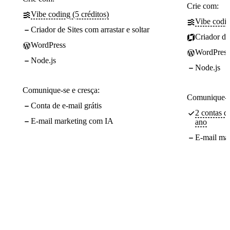
Crie com:
Vibe coding (5 créditos)
Vibe codin
Criador de Sites com arrastar e soltar
Criador de 
WordPress
WordPress
Node.js
Node.js
Comunique-se e cresça:
Comunique-se
Conta de e-mail grátis
2 contas de
E-mail marketing com IA
ano
E-mail ma