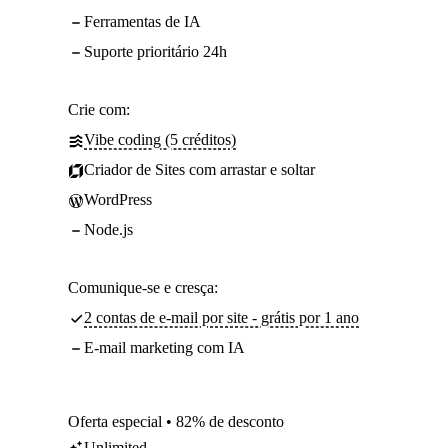
Ferramentas de IA
Suporte prioritário 24h
Crie com:
Vibe coding (5 créditos)
Criador de Sites com arrastar e soltar
WordPress
Node.js
Comunique-se e cresça:
2 contas de e-mail por site - grátis por 1 ano
E-mail marketing com IA
Oferta especial • 82% de desconto
Unlimited