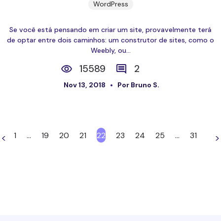
WordPress
Se você está pensando em criar um site, provavelmente terá
de optar entre dois caminhos: um construtor de sites, como o
Weebly, ou...
15589
2
Nov 13, 2018
Por Bruno S.
1
…
19
20
21
22
23
24
25
…
31
<
>