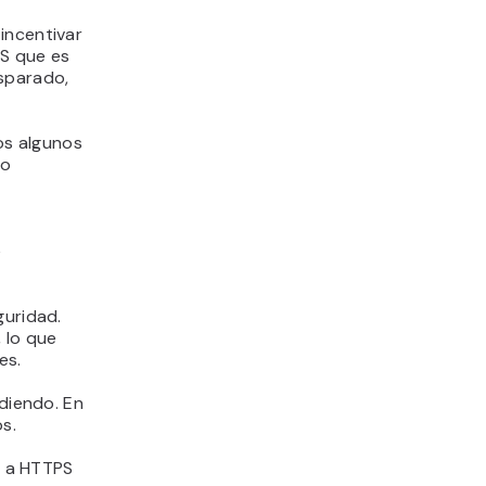
incentivar
PS que es
isparado,
os algunos
lo
e
guridad.
 lo que
es.
ediendo. En
s.
ón a HTTPS