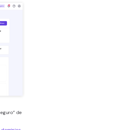
seguro” de
s
dominios