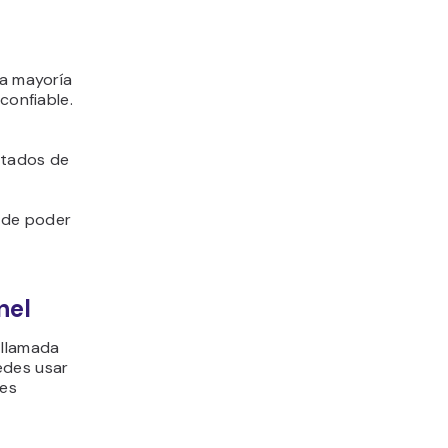
la mayoría
confiable.
e
mitados de
s de poder
nel
 llamada
edes usar
nes