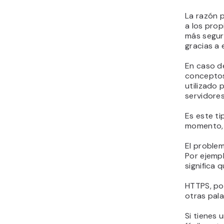
La razón 
a los pro
más segur
gracias a 
En caso d
conceptos
utilizado 
servidore
Es este ti
momento, a
El problem
Por ejempl
significa 
HTTPS, por
otras pala
Si tienes 