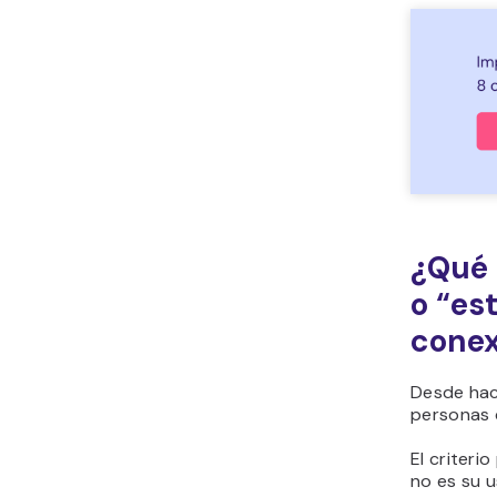
¿Qué 
o “es
conex
Desde hac
personas 
El criteri
no es su u