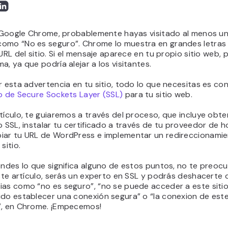
s Google Chrome, probablemente hayas visitado al menos un
omo “No es seguro”. Chrome lo muestra en grandes letras 
 URL del sitio. Si el mensaje aparece en tu propio sitio web,
a, ya que podría alejar a los visitantes.
r esta advertencia en tu sitio, todo lo que necesitas es con
o de Secure Sockets Layer (SSL)
para tu sitio web.
tículo, te guiaremos a través del proceso, que incluye obte
o SSL, instalar tu certificado a través de tu proveedor de h
iar tu URL de WordPress e implementar un redireccionamie
sitio.
endes lo que significa alguno de estos puntos, no te preocu
este artículo, serás un experto en SSL y podrás deshacerte 
ias como “no es seguro”, “no se puede acceder a este sitio
do establecer una conexión segura” o “la conexion de este
”, en Chrome. ¡Empecemos!