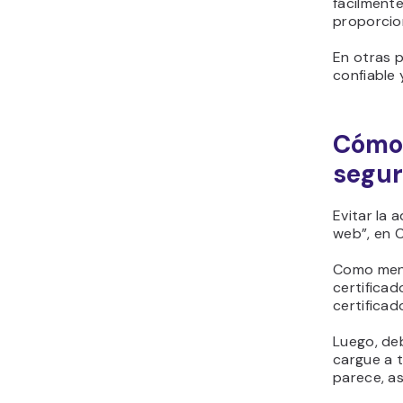
fácilmente
proporcio
En otras p
confiable 
Cómo 
segur
Evitar la 
web”, en C
Como menc
certificad
certificad
Luego, de
cargue a 
parece, a