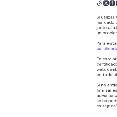
Si utiliza
marcado c
junto a la
un problem
Para evita
certificad
En este ar
certificad
web, camb
en todo el 
Si no enti
finalizar 
advertenc
se ha podi
es segura