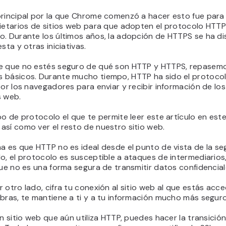
principal por la que Chrome comenzó a hacer esto fue para 
pietarios de sitios web para que adopten el protocolo HTT
o. Durante los últimos años, la adopción de HTTPS se ha d
esta y otras iniciativas.
e que no estés seguro de qué son HTTP y HTTPS, repasem
 básicos. Durante mucho tiempo, HTTP ha sido el protoco
por los navegadores para enviar y recibir información de los
s web.
po de protocolo el que te permite leer este artículo en est
sí como ver el resto de nuestro sitio web.
a es que HTTP no es ideal desde el punto de vista de la se
o, el protocolo es susceptible a ataques de intermediarios,
que no es una forma segura de transmitir datos confidencial
 otro lado, cifra tu conexión al sitio web al que estás acc
bras, te mantiene a ti y a tu información mucho más seguro
un sitio web que aún utiliza HTTP, puedes hacer la transici