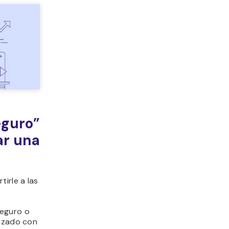
eguro”
ar una
irle a las
seguro o
lizado con