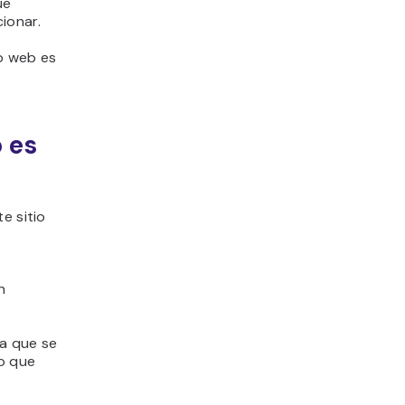
ue
ionar.
io web es
 es
e sitio
n
ra que se
o que