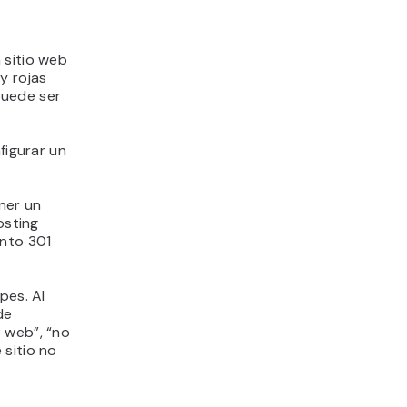
 sitio web
y rojas
 puede ser
figurar un
ner un
osting
nto 301
pes. Al
de
 web”, “no
 sitio no