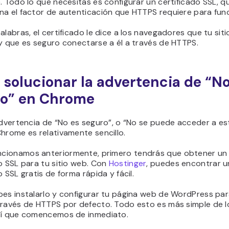
. Todo lo que necesitas es configurar un certificado SSL, q
na el factor de autenticación que HTTPS requiere para func
alabras, el certificado le dice a los navegadores que tu sit
y que es seguro conectarse a él a través de HTTPS.
solucionar la advertencia de “No
o” en Chrome
advertencia de “No es seguro”, o “No se puede acceder a est
hrome es relativamente sencillo.
ionamos anteriormente, primero tendrás que obtener un
o SSL para tu sitio web. Con
Hostinger
, puedes encontrar u
o SSL gratis de forma rápida y fácil.
bes instalarlo y configurar tu página web de WordPress pa
través de HTTPS por defecto. Todo esto es más simple de l
sí que comencemos de inmediato.