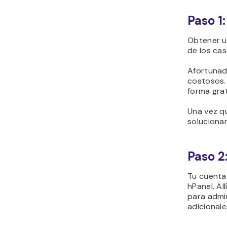
Paso 1
Obtener un
de los cas
Afortunad
costosos. 
forma gra
Una vez qu
solucionar
Paso 2:
Tu cuenta
hPanel. A
para admin
adicional