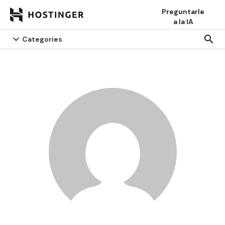
Preguntarle
a la IA


search
search
Categories
Categories